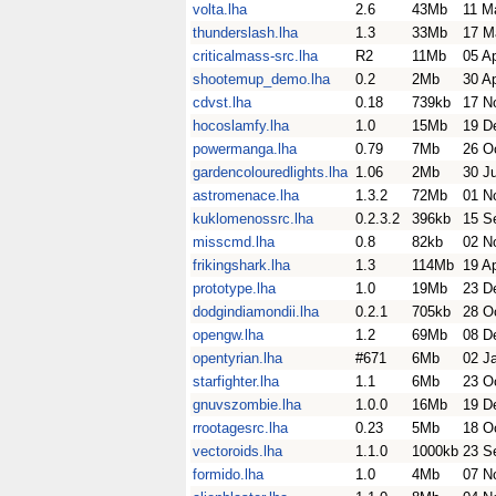
volta.lha
2.6
43Mb
11 M
thunderslash.lha
1.3
33Mb
17 M
criticalmass-src.lha
R2
11Mb
05 A
shootemup_demo.lha
0.2
2Mb
30 A
cdvst.lha
0.18
739kb
17 N
hocoslamfy.lha
1.0
15Mb
19 D
powermanga.lha
0.79
7Mb
26 O
gardencolouredlights.lha
1.06
2Mb
30 J
astromenace.lha
1.3.2
72Mb
01 N
kuklomenossrc.lha
0.2.3.2
396kb
15 S
misscmd.lha
0.8
82kb
02 N
frikingshark.lha
1.3
114Mb
19 A
prototype.lha
1.0
19Mb
23 D
dodgindiamondii.lha
0.2.1
705kb
28 O
opengw.lha
1.2
69Mb
08 D
opentyrian.lha
#671
6Mb
02 J
starfighter.lha
1.1
6Mb
23 O
gnuvszombie.lha
1.0.0
16Mb
19 D
rrootagesrc.lha
0.23
5Mb
18 O
vectoroids.lha
1.1.0
1000kb
23 S
formido.lha
1.0
4Mb
07 N