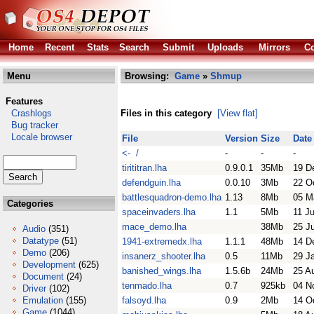
Home
Recent
Stats
Search
Submit
Uploads
Mirrors
Co
Menu
Browsing:
Game
»
Shmup
Features
Crashlogs
Files in this category
[View flat]
Bug tracker
Locale browser
File
Version
Size
Date
<- /
-
-
-
tirititran.lha
0.9.0.1
35Mb
19 D
defendguin.lha
0.0.10
3Mb
22 O
battlesquadron-demo.lha
1.13
8Mb
05 M
Categories
spaceinvaders.lha
1.1
5Mb
11 Ju
mace_demo.lha
38Mb
25 J
Audio
(351)
Datatype
(51)
1941-extremedx.lha
1.1.1
48Mb
14 D
Demo
(206)
insanerz_shooter.lha
0.5
11Mb
29 J
Development
(625)
banished_wings.lha
1.5.6b
24Mb
25 A
Document
(24)
tenmado.lha
0.7
925kb
04 N
Driver
(102)
Emulation
(155)
falsoyd.lha
0.9
2Mb
14 O
Game
(1044)