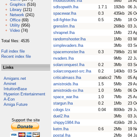
mobiusskies.lha
5Mb
18 A
Graphics
(516)
sdlsopwith.lha
1.7.1
192kb
06 J
Library
(121)
spacewar.lha
0.3
435kb
26 O
Network
(241)
sdl-fighter.lha
0.5
2Mb
18 O
Office
(69)
Utility
(956)
grenslim.lha
268kb
03 J
Video
(74)
shrapnel.lha
1Mb
23 A
randomshooter.lha
1Mb
03 M
Total files: 4535
simplevaders.lha
3Mb
03 S
Full index file
spacemonster.lha
0.3
798kb
21 M
Recent index file
nvaders.lha
9Mb
22 J
solarconquest.lha
0.2
3Mb
03 S
Links
solarconquest-src.lha
0.2
140kb
03 S
criticalmass.lha
staticr2
7Mb
05 A
Amigans.net
Aminet
amistroids.lha
1.5
5Mb
29 A
IntuitionBase
amistroids-sv.lha
1.0
5Mb
06 D
Hyperion Entertainment
space_war.lha
1.0
7Mb
25 A
A-Eon
stargun.lha
0.2
1Mb
23 O
Amiga Future
cdogs.lzx
0.04
800kb
29 J
duel2.lha
3Mb
03 J
Support the site
shippy1984.lha
416kb
28 J
ketm.lha
0.6
2Mb
19 N
postal.lha
2Mb
04 J