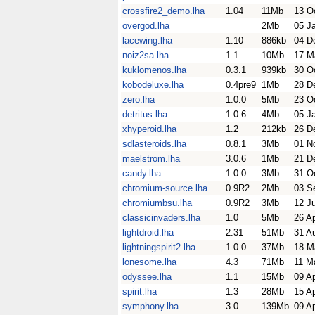
crossfire2_demo.lha
1.04
11Mb
13 O
overgod.lha
2Mb
05 J
lacewing.lha
1.10
886kb
04 D
noiz2sa.lha
1.1
10Mb
17 M
kuklomenos.lha
0.3.1
939kb
30 O
kobodeluxe.lha
0.4pre9
1Mb
28 D
zero.lha
1.0.0
5Mb
23 O
detritus.lha
1.0.6
4Mb
05 J
xhyperoid.lha
1.2
212kb
26 D
sdlasteroids.lha
0.8.1
3Mb
01 N
maelstrom.lha
3.0.6
1Mb
21 D
candy.lha
1.0.0
3Mb
31 O
chromium-source.lha
0.9R2
2Mb
03 S
chromiumbsu.lha
0.9R2
3Mb
12 J
classicinvaders.lha
1.0
5Mb
26 A
lightdroid.lha
2.31
51Mb
31 A
lightningspirit2.lha
1.0.0
37Mb
18 M
lonesome.lha
4.3
71Mb
11 M
odyssee.lha
1.1
15Mb
09 A
spirit.lha
1.3
28Mb
15 A
symphony.lha
3.0
139Mb
09 A