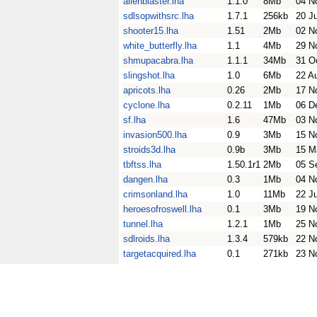
alienblaster.lha
1.1.0
8Mb
04 N
sdlsopwithsrc.lha
1.7.1
256kb
20 J
shooter15.lha
1.51
2Mb
02 N
white_butterfly.lha
1.1
4Mb
29 N
shmupacabra.lha
1.1.1
34Mb
31 O
slingshot.lha
1.0
6Mb
22 A
apricots.lha
0.26
2Mb
17 N
cyclone.lha
0.2.11
1Mb
06 D
sf.lha
1.6
47Mb
03 N
invasion500.lha
0.9
3Mb
15 N
stroids3d.lha
0.9b
3Mb
15 M
tbftss.lha
1.50.1r1
2Mb
05 S
dangen.lha
0.3
1Mb
04 N
crimsonland.lha
1.0
11Mb
22 J
heroesofroswell.lha
0.1
3Mb
19 N
tunnel.lha
1.2.1
1Mb
25 N
sdlroids.lha
1.3.4
579kb
22 N
targetacquired.lha
0.1
271kb
23 N