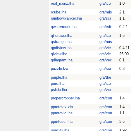
real_iconz.lha
gra/ico
1.0
rcube.lha
gra/mis
2.1
rainbowblanker.lha
gra/scr
1.1
qwatermark.lha
gra/edi
0.2.1
qt-drawer.lha
gra/ico
1.5
qstrange.lha
gra/mis
qpdfview.lha
gra/vie
0.4.11
qlview.lha
gra/vie
25.09
qdiagram.lha
gra/vec
0.1
puzzle.lzx
gra/scr
0.3
purple.lha
gra/the
pure.lha
gra/ico
pslide.lha
gra/vie
propercropper.lha
gra/con
1.4
ppmtovtx.zip
gra/con
1.4
ppmtovic.lha
gra/con
1.1
ppmtoscr.lha
gra/con
3.5
ppm2fli.lha
gra/con
1.92