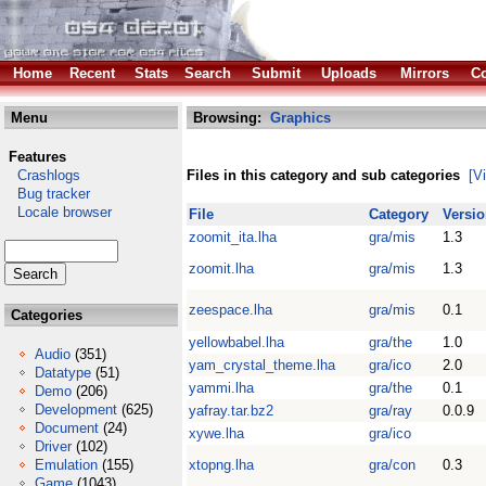
Home
Recent
Stats
Search
Submit
Uploads
Mirrors
Co
Menu
Browsing:
Graphics
Features
Crashlogs
Files in this category and sub categories
[V
Bug tracker
Locale browser
File
Category
Versi
zoomit_ita.lha
gra/mis
1.3
zoomit.lha
gra/mis
1.3
zeespace.lha
gra/mis
0.1
Categories
yellowbabel.lha
gra/the
1.0
Audio
(351)
yam_crystal_theme.lha
gra/ico
2.0
Datatype
(51)
yammi.lha
gra/the
0.1
Demo
(206)
Development
(625)
yafray.tar.bz2
gra/ray
0.0.9
Document
(24)
xywe.lha
gra/ico
Driver
(102)
Emulation
(155)
xtopng.lha
gra/con
0.3
Game
(1043)