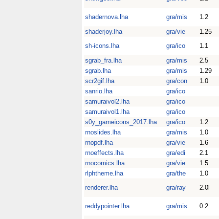
shadernova.lha
gra/mis
1.2
shaderjoy.lha
gra/vie
1.25
sh-icons.lha
gra/ico
1.1
sgrab_fra.lha
gra/mis
2.5
sgrab.lha
gra/mis
1.29
scr2gif.lha
gra/con
1.0
sanrio.lha
gra/ico
samuraivol2.lha
gra/ico
samuraivol1.lha
gra/ico
s0y_gameicons_2017.lha
gra/ico
1.2
rnoslides.lha
gra/mis
1.0
rnopdf.lha
gra/vie
1.6
rnoeffects.lha
gra/edi
2.1
rnocomics.lha
gra/vie
1.5
rlphtheme.lha
gra/the
1.0
renderer.lha
gra/ray
2.0l
reddypointer.lha
gra/mis
0.2