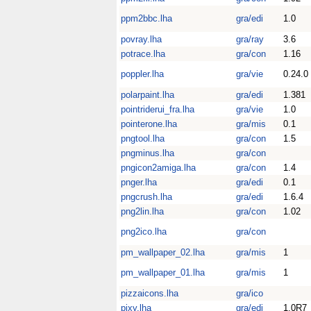
ppm2bbc.lha
gra/edi
1.0
povray.lha
gra/ray
3.6
potrace.lha
gra/con
1.16
poppler.lha
gra/vie
0.24.0
polarpaint.lha
gra/edi
1.381
pointriderui_fra.lha
gra/vie
1.0
pointerone.lha
gra/mis
0.1
pngtool.lha
gra/con
1.5
pngminus.lha
gra/con
pngicon2amiga.lha
gra/con
1.4
pnger.lha
gra/edi
0.1
pngcrush.lha
gra/edi
1.6.4
png2lin.lha
gra/con
1.02
png2ico.lha
gra/con
pm_wallpaper_02.lha
gra/mis
1
pm_wallpaper_01.lha
gra/mis
1
pizzaicons.lha
gra/ico
pixy.lha
gra/edi
1.0R7