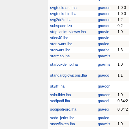
svgtools-src.lha
gra/con
1.0.0
svgtools-bin.lha
gra/con
1.0.0
svg2dr2d.lha
gra/con
1.2
subspace.lzx
gra/scr
0.2
strip_anim_viewer.lha
gra/vie
1.0
stico40.lha
gra/vie
star_wars.lha
gra/ico
starwars.lha
gra/the
1.3
starmap.lha
gra/mis
starboxdemo.lha
gra/mis
1.0
standardglowicons.lha
gra/ico
1.1
st2iff.lha
gra/con
ssbuilder.lha
gra/con
1.0
sodipodi.lha
gra/edi
0.34r2
sodipodi-src.lha
gra/edi
0.34r2
soda_jerks.lha
gra/ico
snowflakes.lha
gra/mis
1.0