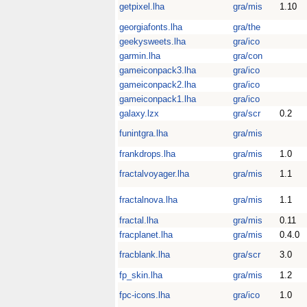
getpixel.lha
gra/mis
1.10
georgiafonts.lha
gra/the
geekysweets.lha
gra/ico
garmin.lha
gra/con
gameiconpack3.lha
gra/ico
gameiconpack2.lha
gra/ico
gameiconpack1.lha
gra/ico
galaxy.lzx
gra/scr
0.2
funintgra.lha
gra/mis
frankdrops.lha
gra/mis
1.0
fractalvoyager.lha
gra/mis
1.1
fractalnova.lha
gra/mis
1.1
fractal.lha
gra/mis
0.11
fracplanet.lha
gra/mis
0.4.0
fracblank.lha
gra/scr
3.0
fp_skin.lha
gra/mis
1.2
fpc-icons.lha
gra/ico
1.0