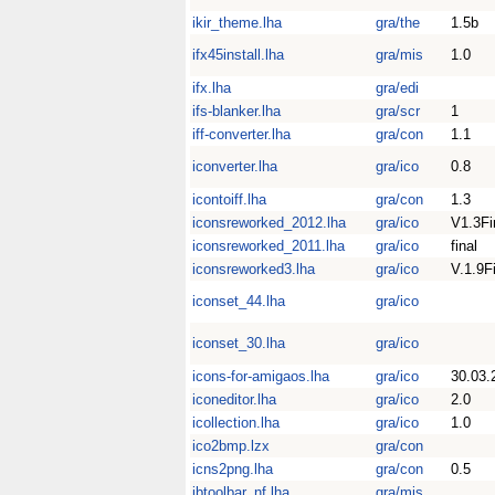
ikir_theme.lha
gra/the
1.5b
ifx45install.lha
gra/mis
1.0
ifx.lha
gra/edi
ifs-blanker.lha
gra/scr
1
iff-converter.lha
gra/con
1.1
iconverter.lha
gra/ico
0.8
icontoiff.lha
gra/con
1.3
iconsreworked_2012.lha
gra/ico
V1.3Fi
iconsreworked_2011.lha
gra/ico
final
iconsreworked3.lha
gra/ico
V.1.9F
iconset_44.lha
gra/ico
iconset_30.lha
gra/ico
icons-for-amigaos.lha
gra/ico
30.03.
iconeditor.lha
gra/ico
2.0
icollection.lha
gra/ico
1.0
ico2bmp.lzx
gra/con
icns2png.lha
gra/con
0.5
ibtoolbar_nf.lha
gra/mis