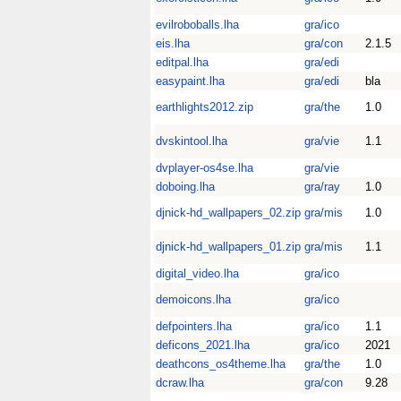
evilroboballs.lha
gra/ico
eis.lha
gra/con
2.1.5
editpal.lha
gra/edi
easypaint.lha
gra/edi
bla
earthlights2012.zip
gra/the
1.0
dvskintool.lha
gra/vie
1.1
dvplayer-os4se.lha
gra/vie
doboing.lha
gra/ray
1.0
djnick-hd_wallpapers_02.zip
gra/mis
1.0
djnick-hd_wallpapers_01.zip
gra/mis
1.1
digital_video.lha
gra/ico
demoicons.lha
gra/ico
defpointers.lha
gra/ico
1.1
deficons_2021.lha
gra/ico
2021
deathcons_os4theme.lha
gra/the
1.0
dcraw.lha
gra/con
9.28