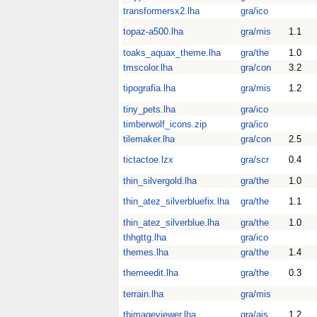
transformersx2.lha
gra/ico
topaz-a500.lha
gra/mis
1.1
toaks_aquax_theme.lha
gra/the
1.0
tmscolor.lha
gra/con
3.2
tipografia.lha
gra/mis
1.2
tiny_pets.lha
gra/ico
timberwolf_icons.zip
gra/ico
tilemaker.lha
gra/con
2.5
tictactoe.lzx
gra/scr
0.4
thin_silvergold.lha
gra/the
1.0
thin_atez_silverbluefix.lha
gra/the
1.1
thin_atez_silverblue.lha
gra/the
1.0
thhgttg.lha
gra/ico
themes.lha
gra/the
1.4
themeedit.lha
gra/the
0.3
terrain.lha
gra/mis
tbimageviewer.lha
gra/ais
1.2