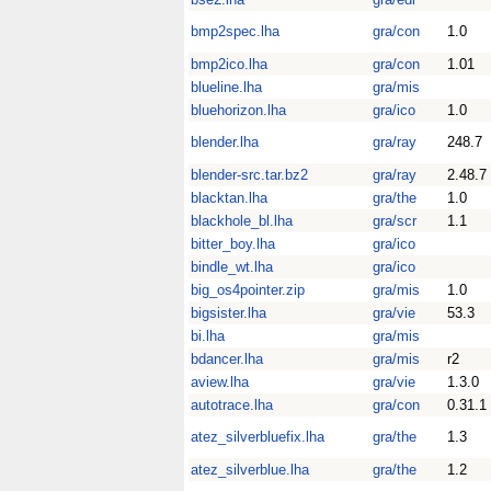
bmp2spec.lha
gra/con
1.0
bmp2ico.lha
gra/con
1.01
blueline.lha
gra/mis
bluehorizon.lha
gra/ico
1.0
blender.lha
gra/ray
248.7
blender-src.tar.bz2
gra/ray
2.48.7
blacktan.lha
gra/the
1.0
blackhole_bl.lha
gra/scr
1.1
bitter_boy.lha
gra/ico
bindle_wt.lha
gra/ico
big_os4pointer.zip
gra/mis
1.0
bigsister.lha
gra/vie
53.3
bi.lha
gra/mis
bdancer.lha
gra/mis
r2
aview.lha
gra/vie
1.3.0
autotrace.lha
gra/con
0.31.1
atez_silverbluefix.lha
gra/the
1.3
atez_silverblue.lha
gra/the
1.2