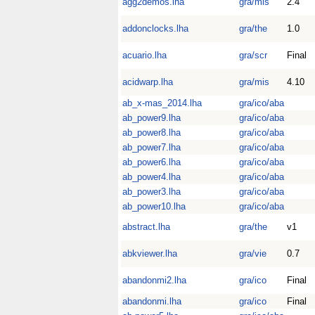
agg2demos.lha
gra/mis
2.4
addonclocks.lha
gra/the
1.0
acuario.lha
gra/scr
Final
acidwarp.lha
gra/mis
4.10
ab_x-mas_2014.lha
gra/ico/aba
ab_power9.lha
gra/ico/aba
ab_power8.lha
gra/ico/aba
ab_power7.lha
gra/ico/aba
ab_power6.lha
gra/ico/aba
ab_power4.lha
gra/ico/aba
ab_power3.lha
gra/ico/aba
ab_power10.lha
gra/ico/aba
abstract.lha
gra/the
v1
abkviewer.lha
gra/vie
0.7
abandonmi2.lha
gra/ico
Final
abandonmi.lha
gra/ico
Final