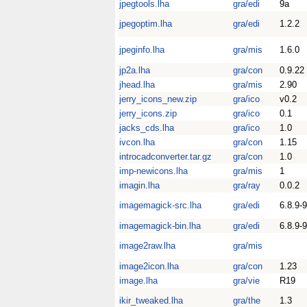
jpegtools.lha
gra/edi
9a
jpegoptim.lha
gra/edi
1.2.2
jpeginfo.lha
gra/mis
1.6.0
jp2a.lha
gra/con
0.9.22
jhead.lha
gra/mis
2.90
jerry_icons_new.zip
gra/ico
v0.2
jerry_icons.zip
gra/ico
0.1
jacks_cds.lha
gra/ico
1.0
ivcon.lha
gra/con
1.15
introcadconverter.tar.gz
gra/con
1.0
imp-newicons.lha
gra/mis
1
imagin.lha
gra/ray
0.0.2
imagemagick-src.lha
gra/edi
6.8.9-9
imagemagick-bin.lha
gra/edi
6.8.9-9
image2raw.lha
gra/mis
image2icon.lha
gra/con
1.23
image.lha
gra/vie
R19
ikir_tweaked.lha
gra/the
1.3