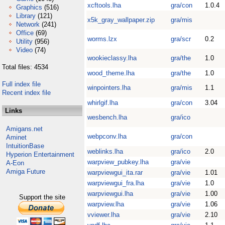
xcftools.lha
gra/con
1.0.4
Graphics
(516)
Library
(121)
x5k_gray_wallpaper.zip
gra/mis
Network
(241)
Office
(69)
worms.lzx
gra/scr
0.2
Utility
(956)
Video
(74)
wookieclassy.lha
gra/the
1.0
Total files: 4534
wood_theme.lha
gra/the
1.0
Full index file
winpointers.lha
gra/mis
1.1
Recent index file
whirlgif.lha
gra/con
3.04
Links
wesbench.lha
gra/ico
Amigans.net
webpconv.lha
gra/con
Aminet
IntuitionBase
weblinks.lha
gra/ico
2.0
Hyperion Entertainment
warpview_pubkey.lha
gra/vie
A-Eon
Amiga Future
warpviewgui_ita.rar
gra/vie
1.01
warpviewgui_fra.lha
gra/vie
1.0
warpviewgui.lha
gra/vie
1.00
Support the site
warpview.lha
gra/vie
1.06
vviewer.lha
gra/vie
2.10