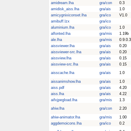
amidream.lha
gra/con
0.3
amidisk_aiss.lha
gra/ais
1.0
amicygnixiconset.lha
gra/ico
V1.0
amibuff.lzx
gra/ico
aluminium.lha
gra/ico
1.0
alfonted.lha
gra/mis
1.19b
ale.lha
gra/mis
0.9.0.3
aissviewer.lha
gra/ais
0.20
aissviewer-src.lha
gra/ais
0.20
aissview.lha
gra/ais
0.15
aissview-src.lha
gra/ais
0.15
aisscache.lha
gra/ais
1.0
aissanimshow.lha
gra/ais
1.0
aiss.pdf
gra/ais
4.20
aiss.lha
gra/ais
4.22
aifxjpegload.lha
gra/mis
1.3
ahiw.lha
gra/con
2.20
ahiw-animator.lha
gra/mis
1.00
aggdemoicons.lha
gra/ico
0.2