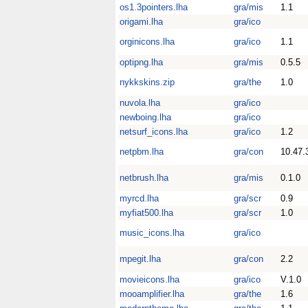
os1.3pointers.lha
gra/mis
1.1
origami.lha
gra/ico
orginicons.lha
gra/ico
1.1
optipng.lha
gra/mis
0.5.5
nykkskins.zip
gra/the
1.0
nuvola.lha
gra/ico
newboing.lha
gra/ico
netsurf_icons.lha
gra/ico
1.2
netpbm.lha
gra/con
10.47.
netbrush.lha
gra/mis
0.1.0
myrcd.lha
gra/scr
0.9
myfiat500.lha
gra/scr
1.0
music_icons.lha
gra/ico
mpegit.lha
gra/con
2.2
movieicons.lha
gra/ico
V.1.0
mooamplifier.lha
gra/the
1.6