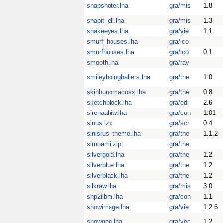
snapshoter.lha
gra/mis
1.8
snapit_ell.lha
gra/mis
1.3
snakeeyes.lha
gra/vie
1.1
smurf_houses.lha
gra/ico
smurfhouses.lha
gra/ico
0.1
smooth.lha
gra/ray
smileyboingballers.lha
gra/the
1.0
skinhunomacosx.lha
gra/the
0.8
sketchblock.lha
gra/edi
2.6
sirenaahiw.lha
gra/con
1.01
sinus.lzx
gra/scr
0.4
sinisrus_theme.lha
gra/the
1.1.2
simoami.zip
gra/the
silvergold.lha
gra/the
1.2
silverblue.lha
gra/the
1.2
silverblack.lha
gra/the
1.2
silkraw.lha
gra/mis
3.0
shp2ilbm.lha
gra/con
1.1
showimage.lha
gra/vie
1.2.6
showgeo.lha
gra/vec
1.2