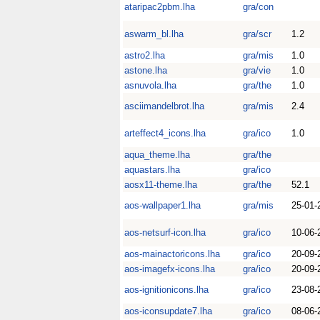
ataripac2pbm.lha
gra/con
aswarm_bl.lha
gra/scr
1.2
astro2.lha
gra/mis
1.0
astone.lha
gra/vie
1.0
asnuvola.lha
gra/the
1.0
asciimandelbrot.lha
gra/mis
2.4
arteffect4_icons.lha
gra/ico
1.0
aqua_theme.lha
gra/the
aquastars.lha
gra/ico
aosx11-theme.lha
gra/the
52.1
aos-wallpaper1.lha
gra/mis
25-01-
aos-netsurf-icon.lha
gra/ico
10-06-
aos-mainactoricons.lha
gra/ico
20-09-
aos-imagefx-icons.lha
gra/ico
20-09-
aos-ignitionicons.lha
gra/ico
23-08-
aos-iconsupdate7.lha
gra/ico
08-06-