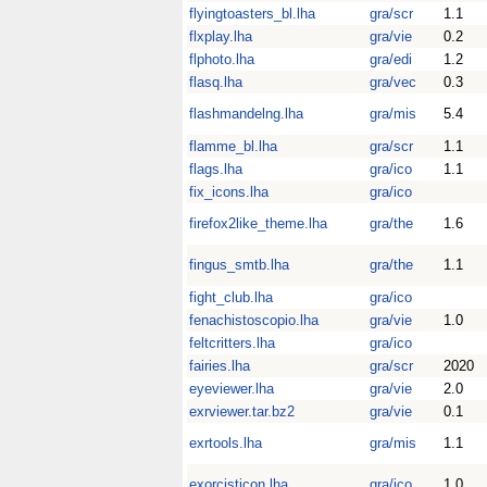
flyingtoasters_bl.lha
gra/scr
1.1
flxplay.lha
gra/vie
0.2
flphoto.lha
gra/edi
1.2
flasq.lha
gra/vec
0.3
flashmandelng.lha
gra/mis
5.4
flamme_bl.lha
gra/scr
1.1
flags.lha
gra/ico
1.1
fix_icons.lha
gra/ico
firefox2like_theme.lha
gra/the
1.6
fingus_smtb.lha
gra/the
1.1
fight_club.lha
gra/ico
fenachistoscopio.lha
gra/vie
1.0
feltcritters.lha
gra/ico
fairies.lha
gra/scr
2020
eyeviewer.lha
gra/vie
2.0
exrviewer.tar.bz2
gra/vie
0.1
exrtools.lha
gra/mis
1.1
exorcisticon.lha
gra/ico
1.0