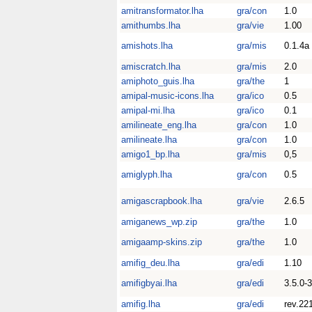
amitransformator.lha
gra/con
1.0
amithumbs.lha
gra/vie
1.00
amishots.lha
gra/mis
0.1.4a
amiscratch.lha
gra/mis
2.0
amiphoto_guis.lha
gra/the
1
amipal-music-icons.lha
gra/ico
0.5
amipal-mi.lha
gra/ico
0.1
amilineate_eng.lha
gra/con
1.0
amilineate.lha
gra/con
1.0
amigo1_bp.lha
gra/mis
0,5
amiglyph.lha
gra/con
0.5
amigascrapbook.lha
gra/vie
2.6.5
amiganews_wp.zip
gra/the
1.0
amigaamp-skins.zip
gra/the
1.0
amifig_deu.lha
gra/edi
1.10
amifigbyai.lha
gra/edi
3.5.0-
amifig.lha
gra/edi
rev.22