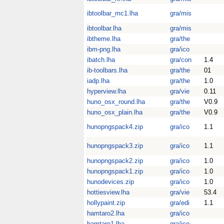
ibtoolbar_mc1.lha
gra/mis
ibtoolbar.lha
gra/mis
ibtheme.lha
gra/the
ibm-png.lha
gra/ico
ibatch.lha
gra/con
1.4
ib-toolbars.lha
gra/the
01
iadp.lha
gra/the
1.0
hyperview.lha
gra/vie
0.11
huno_osx_round.lha
gra/the
V0.9
huno_osx_plain.lha
gra/the
V0.9
hunopngspack4.zip
gra/ico
1.1
hunopngspack3.zip
gra/ico
1.1
hunopngspack2.zip
gra/ico
1.0
hunopngspack1.zip
gra/ico
1.0
hunodevices.zip
gra/ico
1.0
hottiesview.lha
gra/vie
53.4
hollypaint.zip
gra/edi
1.1
hamtaro2.lha
gra/ico
hamtaro1.lha
gra/ico