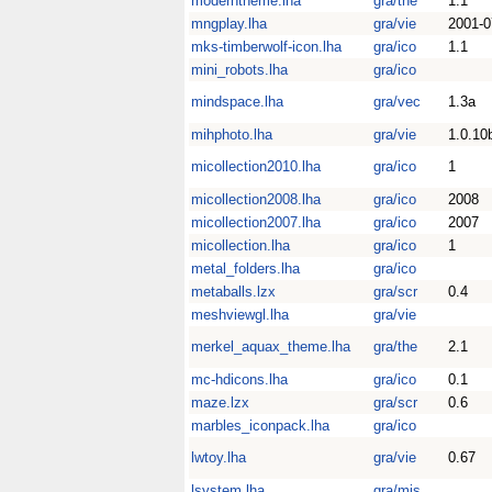
moderntheme.lha
gra/the
1.1
mngplay.lha
gra/vie
2001-0
mks-timberwolf-icon.lha
gra/ico
1.1
mini_robots.lha
gra/ico
mindspace.lha
gra/vec
1.3a
mihphoto.lha
gra/vie
1.0.10
micollection2010.lha
gra/ico
1
micollection2008.lha
gra/ico
2008
micollection2007.lha
gra/ico
2007
micollection.lha
gra/ico
1
metal_folders.lha
gra/ico
metaballs.lzx
gra/scr
0.4
meshviewgl.lha
gra/vie
merkel_aquax_theme.lha
gra/the
2.1
mc-hdicons.lha
gra/ico
0.1
maze.lzx
gra/scr
0.6
marbles_iconpack.lha
gra/ico
lwtoy.lha
gra/vie
0.67
lsystem.lha
gra/mis