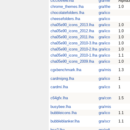
ciccioview.lha
gra/vie
Alpha3
chrome_themes.lha
gra/the
1.0
chocolatefolders.lha
gra/ico
cheesefolders.lha
gra/ico
cha05e90_icons_2013.lha
gra/ico
1.0
cha05e90_icons_2012.lha
gra/ico
1.0
cha05e90_icons_2011.lha
gra/ico
1.0
cha05e90_icons_2010-3.lha
gra/ico
1.0
cha05e90_icons_2010-2.lha
gra/ico
1.0
cha05e90_icons_2010-1.lha
gra/ico
1.1
cha05e90_icons_2009.lha
gra/ico
1.0
cgxbenchmark.lha
gra/mis
1.3
cardmipng.lha
gra/ico
1
cardmi.lha
gra/ico
1
c64gfx.lha
gra/con
1.5
busybee.lha
gra/mis
bubbleicons.lha
gra/ico
1.1
bubbleblanker.lha
gra/scr
1.1
bse2.lha
gra/edi