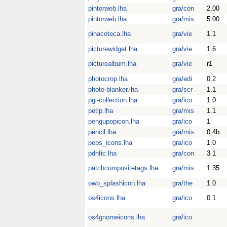
pintorweb.lha
gra/con
2.00
pintorweb.lha
gra/mis
5.00
pinacoteca.lha
gra/vie
1.1
picturewidget.lha
gra/vie
1.6
picturealbum.lha
gra/vie
r1
photocrop.lha
gra/edi
0.2
photo-blanker.lha
gra/scr
1.1
pgi-collection.lha
gra/ico
1.0
petlp.lha
gra/mis
1.1
pengupopicon.lha
gra/ico
1
pencil.lha
gra/mis
0.4b
pebs_icons.lha
gra/ico
1.0
pdhfic.lha
gra/con
3.1
patchcompositetags.lha
gra/mis
1.35
owb_splashicon.lha
gra/the
1.0
os4icons.lha
gra/ico
0.1
os4gnomeicons.lha
gra/ico