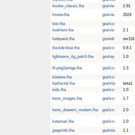
loview_classic.lha
gra/vie
2.91
loview.lha
gra/vie
2024
lost.lha
gra/ico
lookhere.lha
gra/vie
2.1
lodepaint.lha
gra/edi
rev116
lila-kde-blue.lha
gra/ico
0.8.1
lightwave_rtg_patch.lha
gra/ray
1.0
lfi-png2amiga.lha
gra/ico
1.3
kiwiana.lha
gra/ico
kipfractal.lha
gra/mis
beta1
kids.lha
gra/ico
1.0
kens_images.lha
gra/ico
1.7
kens_drawers_modern.lha
gra/ico
2.0
katamari.lha
gra/ico
1.0
jpegxinfo.lha
gra/mis
1.1