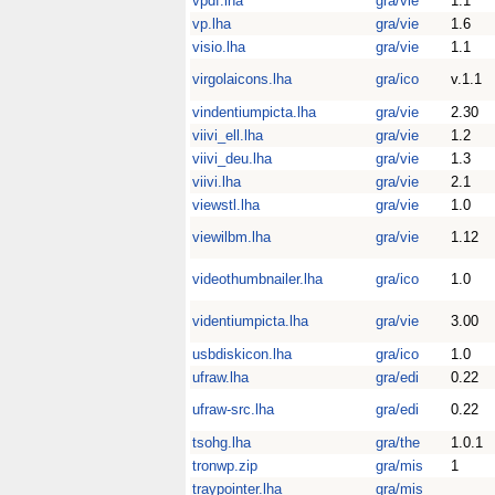
vpdf.lha
gra/vie
1.1
vp.lha
gra/vie
1.6
visio.lha
gra/vie
1.1
virgolaicons.lha
gra/ico
v.1.1
vindentiumpicta.lha
gra/vie
2.30
viivi_ell.lha
gra/vie
1.2
viivi_deu.lha
gra/vie
1.3
viivi.lha
gra/vie
2.1
viewstl.lha
gra/vie
1.0
viewilbm.lha
gra/vie
1.12
videothumbnailer.lha
gra/ico
1.0
videntiumpicta.lha
gra/vie
3.00
usbdiskicon.lha
gra/ico
1.0
ufraw.lha
gra/edi
0.22
ufraw-src.lha
gra/edi
0.22
tsohg.lha
gra/the
1.0.1
tronwp.zip
gra/mis
1
traypointer.lha
gra/mis