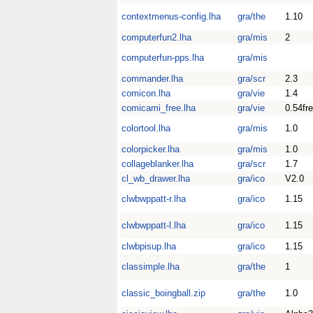
contextmenus-config.lha
gra/the
1.10
computerfun2.lha
gra/mis
2
computerfun-pps.lha
gra/mis
commander.lha
gra/scr
2.3
comicon.lha
gra/vie
1.4
comicami_free.lha
gra/vie
0.54fr
colortool.lha
gra/mis
1.0
colorpicker.lha
gra/mis
1.0
collageblanker.lha
gra/scr
1.7
cl_wb_drawer.lha
gra/ico
V2.0
clwbwppatt-r.lha
gra/ico
1.15
clwbwppatt-l.lha
gra/ico
1.15
clwbpisup.lha
gra/ico
1.15
classimple.lha
gra/the
1
classic_boingball.zip
gra/the
1.0