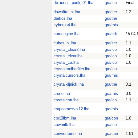
db_icons_pack_01.lha
gra/ico
Final
dawafire_bl.lha
gra/scr
1.2
darkos.lha
gra/the
cyberos4.lha
gra/mis
curaengine.lha
gra/edi
15.04.
cubes_bl.lha
gra/scr
1.1
crystal_clear2.lha
gra/ico
1.0
crystal_clear.lha
gra/ico
1.0
crystal_ca.lha
gra/ico
1.0
crystaltoolbarfiler.lha
gra/ico
crystalcursors.lha
gra/mis
crystal-djnick.lha
gra/the
0.1
crono.lha
gra/mis
3.0
createicon.lha
gra/ico
1.1
crapgamesvol12.lha
gra/mis
cpc2ilbm.lha
gra/con
1.0
cowmilk.lha
gra/ico
convierteme.lha
gra/con
1.01