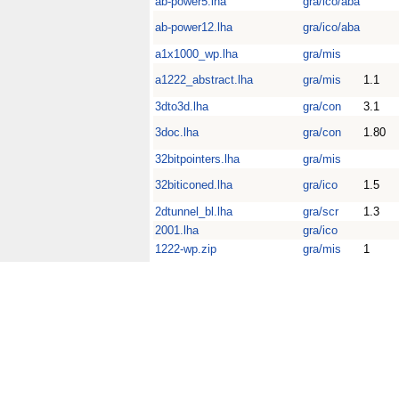
ab-power5.lha
gra/ico/aba
ab-power12.lha
gra/ico/aba
a1x1000_wp.lha
gra/mis
a1222_abstract.lha
gra/mis
1.1
3dto3d.lha
gra/con
3.1
3doc.lha
gra/con
1.80
32bitpointers.lha
gra/mis
32biticoned.lha
gra/ico
1.5
2dtunnel_bl.lha
gra/scr
1.3
2001.lha
gra/ico
1222-wp.zip
gra/mis
1