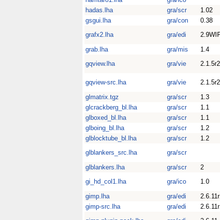
hadas.lha
gra/scr
1.02
gsgui.lha
gra/con
0.38
grafx2.lha
gra/edi
2.9WI
grab.lha
gra/mis
1.4
gqview.lha
gra/vie
2.1.5r2
gqview-src.lha
gra/vie
2.1.5r2
glmatrix.tgz
gra/scr
1.3
glcrackberg_bl.lha
gra/scr
1.1
glboxed_bl.lha
gra/scr
1.1
glboing_bl.lha
gra/scr
1.2
glblocktube_bl.lha
gra/scr
1.2
glblankers_src.lha
gra/scr
glblankers.lha
gra/scr
2
gi_hd_col1.lha
gra/ico
1.0
gimp.lha
gra/edi
2.6.11
gimp-src.lha
gra/edi
2.6.11