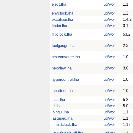
eject.lha
uti/wor
1.1
envclock.lha
uti/wor
1.2
excalibur.lha
uti/wor
1.4,2
finder.lha
uti/wor
3.1
flipclock.lha
uti/wor
53.2
fuelgauge.lha
uti/wor
2.3
hexconverter.lha
uti/wor
1.0
hexview.lha
uti/wor
3.0
hypercontrol.lha
uti/wor
1.0
inputtest.lha
uti/wor
1.0
jack.lha
uti/wor
5.2
jill.lha
uti/wor
5.0
joingui.lha
uti/wor
1.1
lastused.lha
uti/wor
1.1
limpidclock.lha
uti/wor
1.17