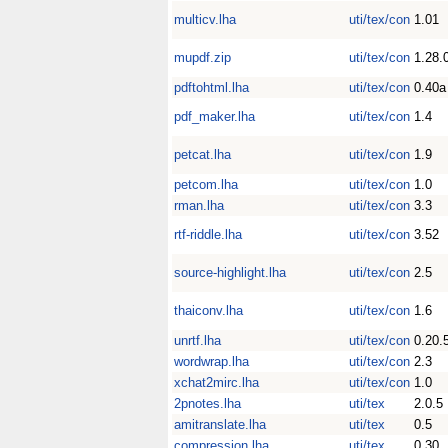
multicv.lha
uti/tex/con
1.01
mupdf.zip
uti/tex/con
1.28.
pdftohtml.lha
uti/tex/con
0.40a
pdf_maker.lha
uti/tex/con
1.4
petcat.lha
uti/tex/con
1.9
petcom.lha
uti/tex/con
1.0
rman.lha
uti/tex/con
3.3
rtf-riddle.lha
uti/tex/con
3.52
source-highlight.lha
uti/tex/con
2.5
thaiconv.lha
uti/tex/con
1.6
unrtf.lha
uti/tex/con
0.20.
wordwrap.lha
uti/tex/con
2.3
xchat2mirc.lha
uti/tex/con
1.0
2pnotes.lha
uti/tex
2.0.5
amitranslate.lha
uti/tex
0.5
compression.lha
uti/tex
0.30