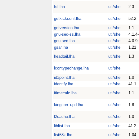
fsl.lha
uti/she
2.3
getkickconf.lha
uti/she
52.2
getversion.lha
uti/she
1.1
gnu-sed-ss.lha
uti/she
4.1.4
gnu-sed.lha
uti/she
4.0.9
gsar.lha
uti/she
1.21
headtail.lha
uti/she
1.3
icontypechange.lha
uti/she
id3point.lha
uti/she
1.0
identify.lha
uti/she
41.1
itimecalc.lha
uti/she
1.1
kingcon_upd.lha
uti/she
1.8
l2cache.lha
uti/she
1.0
liblist.lha
uti/she
41.2
list68k.lha
uti/she
1.04