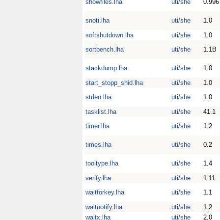
showfiles.lha
uti/she
0.996
snoti.lha
uti/she
1.0
softshutdown.lha
uti/she
1.0
sortbench.lha
uti/she
1.1B
stackdump.lha
uti/she
1.0
start_stopp_shid.lha
uti/she
1.0
strlen.lha
uti/she
1.0
tasklist.lha
uti/she
41.1
timer.lha
uti/she
1.2
times.lha
uti/she
0.2
tooltype.lha
uti/she
1.4
verify.lha
uti/she
1.11
waitforkey.lha
uti/she
1.1
waitnotify.lha
uti/she
1.2
waitx.lha
uti/she
2.0