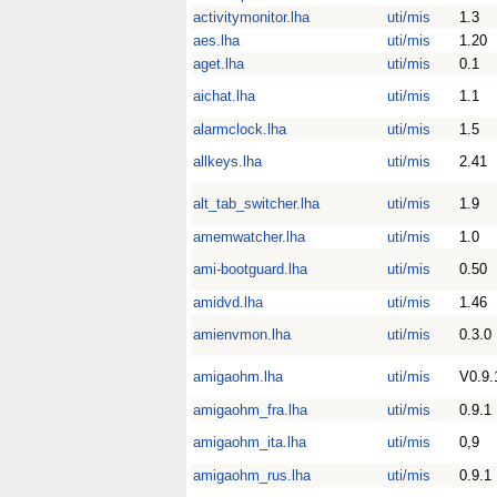
activitymonitor.lha
uti/mis
1.3
aes.lha
uti/mis
1.20
aget.lha
uti/mis
0.1
aichat.lha
uti/mis
1.1
alarmclock.lha
uti/mis
1.5
allkeys.lha
uti/mis
2.41
alt_tab_switcher.lha
uti/mis
1.9
amemwatcher.lha
uti/mis
1.0
ami-bootguard.lha
uti/mis
0.50
amidvd.lha
uti/mis
1.46
amienvmon.lha
uti/mis
0.3.0
amigaohm.lha
uti/mis
V0.9.
amigaohm_fra.lha
uti/mis
0.9.1
amigaohm_ita.lha
uti/mis
0,9
amigaohm_rus.lha
uti/mis
0.9.1