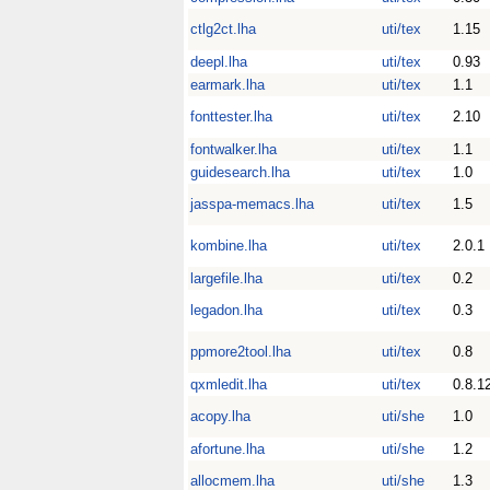
ctlg2ct.lha
uti/tex
1.15
deepl.lha
uti/tex
0.93
earmark.lha
uti/tex
1.1
fonttester.lha
uti/tex
2.10
fontwalker.lha
uti/tex
1.1
guidesearch.lha
uti/tex
1.0
jasspa-memacs.lha
uti/tex
1.5
kombine.lha
uti/tex
2.0.1
largefile.lha
uti/tex
0.2
legadon.lha
uti/tex
0.3
ppmore2tool.lha
uti/tex
0.8
qxmledit.lha
uti/tex
0.8.1
acopy.lha
uti/she
1.0
afortune.lha
uti/she
1.2
allocmem.lha
uti/she
1.3