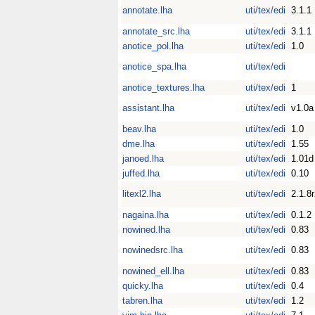
annotate.lha
uti/tex/edi
3.1.1
annotate_src.lha
uti/tex/edi
3.1.1
anotice_pol.lha
uti/tex/edi
1.0
anotice_spa.lha
uti/tex/edi
anotice_textures.lha
uti/tex/edi
1
assistant.lha
uti/tex/edi
v1.0a
beav.lha
uti/tex/edi
1.0
dme.lha
uti/tex/edi
1.55
janoed.lha
uti/tex/edi
1.01d
juffed.lha
uti/tex/edi
0.10
litexl2.lha
uti/tex/edi
2.1.8
nagaina.lha
uti/tex/edi
0.1.2
nowined.lha
uti/tex/edi
0.83
nowinedsrc.lha
uti/tex/edi
0.83
nowined_ell.lha
uti/tex/edi
0.83
quicky.lha
uti/tex/edi
0.4
tabren.lha
uti/tex/edi
1.2