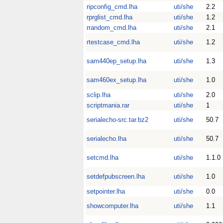
ripconfig_cmd.lha
uti/she
2.2
rprglist_cmd.lha
uti/she
1.2
rrandom_cmd.lha
uti/she
2.1
rtestcase_cmd.lha
uti/she
1.2
sam440ep_setup.lha
uti/she
1.3
sam460ex_setup.lha
uti/she
1.0
sclip.lha
uti/she
2.0
scriptmania.rar
uti/she
1
serialecho-src.tar.bz2
uti/she
50.7
serialecho.lha
uti/she
50.7
setcmd.lha
uti/she
1.1.0
setdefpubscreen.lha
uti/she
1.0
setpointer.lha
uti/she
0.0
showcomputer.lha
uti/she
1.1