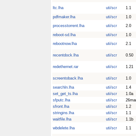
ltc.lha
uti/scr
1.1
pdfmaker.lha
uti/scr
1.0
processtorrent.lha
uti/scr
2.0
reboot-sd.lha
uti/scr
1.0
rebootnow.lha
uti/scr
2.1
recentdock.lha
uti/scr
0.50
redethernet.rar
uti/scr
1.21
screentoback.lha
uti/scr
1.0
searchln.lha
uti/scr
1.4
set_get_ts.lha
uti/scr
1.0a
sfputc.lha
uti/scr
26ma
sfront.lha
uti/scr
1.2
stringins.lha
uti/scr
1.1
waitfile.lha
uti/scr
1.1b
wbdelete.lha
uti/scr
1.1