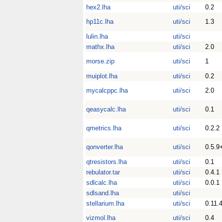
hex2.lha
uti/sci
0.2
hp11c.lha
uti/sci
1.3
lulin.lha
uti/sci
mathx.lha
uti/sci
2.0
morse.zip
uti/sci
1
muiplot.lha
uti/sci
0.2
mycalcppc.lha
uti/sci
2.0
qeasycalc.lha
uti/sci
0.1
qmetrics.lha
uti/sci
0.2.2
qonverter.lha
uti/sci
0.5.9+
qtresistors.lha
uti/sci
0.1
rebulator.tar
uti/sci
0.4.1
sdlcalc.lha
uti/sci
0.0.1
sdlsand.lha
uti/sci
stellarium.lha
uti/sci
0.11.
vizmol.lha
uti/sci
0.4