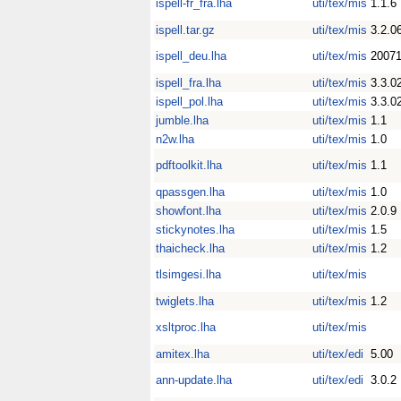
ispell-fr_fra.lha
uti/tex/mis
1.1.6
ispell.tar.gz
uti/tex/mis
3.2.0
ispell_deu.lha
uti/tex/mis
2007
ispell_fra.lha
uti/tex/mis
3.3.0
ispell_pol.lha
uti/tex/mis
3.3.0
jumble.lha
uti/tex/mis
1.1
n2w.lha
uti/tex/mis
1.0
pdftoolkit.lha
uti/tex/mis
1.1
qpassgen.lha
uti/tex/mis
1.0
showfont.lha
uti/tex/mis
2.0.9
stickynotes.lha
uti/tex/mis
1.5
thaicheck.lha
uti/tex/mis
1.2
tlsimgesi.lha
uti/tex/mis
twiglets.lha
uti/tex/mis
1.2
xsltproc.lha
uti/tex/mis
amitex.lha
uti/tex/edi
5.00
ann-update.lha
uti/tex/edi
3.0.2