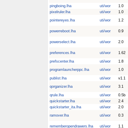
pingboing.lha
uti/wor
1.0
pixelruler.lha
uti/wor
1.0
pointereyes.lha
uti/wor
1.2
powerreboot.lha
uti/wor
0.9
powerselect.lha
uti/wor
2.0
preferences.lha
uti/wor
1.62
prefscenter.lha
uti/wor
1.8
programlauncherppc.lha
uti/wor
1.0
publist.lha
uti/wor
v1.1
qorganizer.lha
uti/wor
3.1
qrule.lha
uti/wor
0.5b
quickstarter.lha
uti/wor
2.4
quickstarter_ita.lha
uti/wor
2.0
ramover.lha
uti/wor
0.3
rememberopendrawers.lha
uti/wor
1.1