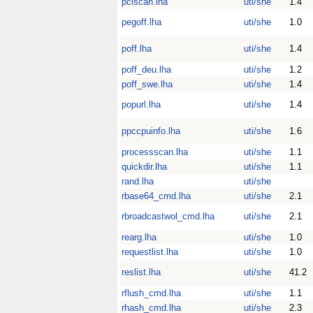
pciscan.lha
uti/she
1.4
pegoff.lha
uti/she
1.0
poff.lha
uti/she
1.4
poff_deu.lha
uti/she
1.2
poff_swe.lha
uti/she
1.4
popurl.lha
uti/she
1.4
ppccpuinfo.lha
uti/she
1.6
processscan.lha
uti/she
1.1
quickdir.lha
uti/she
1.1
rand.lha
uti/she
rbase64_cmd.lha
uti/she
2.1
rbroadcastwol_cmd.lha
uti/she
2.1
rearg.lha
uti/she
1.0
requestlist.lha
uti/she
1.0
reslist.lha
uti/she
41.2
rflush_cmd.lha
uti/she
1.1
rhash_cmd.lha
uti/she
2.3