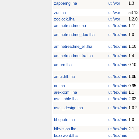
zapperng.lha
uti/wor
1.3
zdr.lha
uti/wor
53.13
zoclock.lha
uti/wor
1.2.0
aminetreadme.lha
uti/tex/mis
1.11
aminetreadme_deu.lha
uti/tex/mis
1.0
aminetreadme_ell.lha
uti/tex/mis
1.10
aminetreadme_fra.lha
uti/tex/mis
1.4
amore.lha
uti/tex/mis
0.10
amuidiff.lha
uti/tex/mis
1.0b
an.lha
uti/tex/mis
0.95
arexxxml.lha
uti/tex/mis
1.1
asciitable.lha
uti/tex/mis
2.02
ascii_design.lha
uti/tex/mis
1.0.2
bbquote.lha
uti/tex/mis
1.0
bibvision.lha
uti/tex/mis
2.1
buzzword.lha
uti/tex/mis