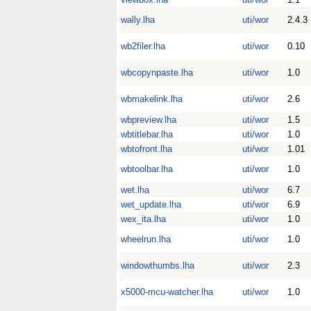
wally.lha
uti/wor
2.4.3
wb2filer.lha
uti/wor
0.10
wbcopynpaste.lha
uti/wor
1.0
wbmakelink.lha
uti/wor
2.6
wbpreview.lha
uti/wor
1.5
wbtitlebar.lha
uti/wor
1.0
wbtofront.lha
uti/wor
1.01
wbtoolbar.lha
uti/wor
1.0
wet.lha
uti/wor
6.7
wet_update.lha
uti/wor
6.9
wex_ita.lha
uti/wor
1.0
wheelrun.lha
uti/wor
1.0
windowthumbs.lha
uti/wor
2.3
x5000-mcu-watcher.lha
uti/wor
1.0