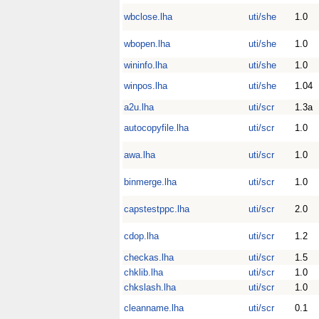
wbclose.lha
uti/she
1.0
wbopen.lha
uti/she
1.0
wininfo.lha
uti/she
1.0
winpos.lha
uti/she
1.04
a2u.lha
uti/scr
1.3a
autocopyfile.lha
uti/scr
1.0
awa.lha
uti/scr
1.0
binmerge.lha
uti/scr
1.0
capstestppc.lha
uti/scr
2.0
cdop.lha
uti/scr
1.2
checkas.lha
uti/scr
1.5
chklib.lha
uti/scr
1.0
chkslash.lha
uti/scr
1.0
cleanname.lha
uti/scr
0.1