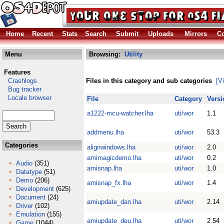
Home
Recent
Stats
Search
Submit
Uploads
Mirrors
Co
Menu
Browsing:
Utility
Features
Crashlogs
Files in this category and sub categories
[V
Bug tracker
Locale browser
File
Category
Versi
a1222-mcu-watcher.lha
uti/wor
1.1
addmenu.lha
uti/wor
53.3
Categories
alignwindows.lha
uti/wor
2.0
amimagicdemo.lha
uti/wor
0.2
Audio
(351)
amisnap.lha
uti/wor
1.0
Datatype
(51)
Demo
(206)
amisnap_fx.lha
uti/wor
1.4
Development
(625)
Document
(24)
amiupdate_dan.lha
uti/wor
2.14
Driver
(102)
Emulation
(155)
amiupdate_deu.lha
uti/wor
2.54
Game
(1044)