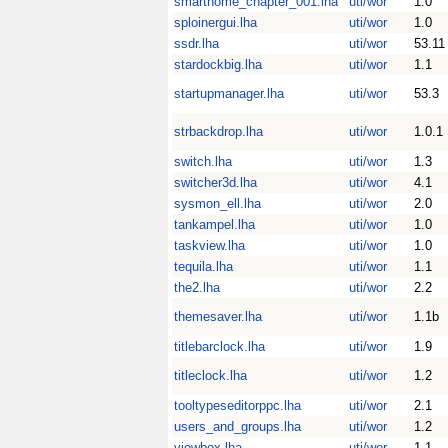
smarthome_chapter_001.lha
uti/wor
1.0
sploinergui.lha
uti/wor
1.0
ssdr.lha
uti/wor
53.11
stardockbig.lha
uti/wor
1.1
startupmanager.lha
uti/wor
53.3
strbackdrop.lha
uti/wor
1.0.1
switch.lha
uti/wor
1.3
switcher3d.lha
uti/wor
4.1
sysmon_ell.lha
uti/wor
2.0
tankampel.lha
uti/wor
1.0
taskview.lha
uti/wor
1.0
tequila.lha
uti/wor
1.1
the2.lha
uti/wor
2.2
themesaver.lha
uti/wor
1.1b
titlebarclock.lha
uti/wor
1.9
titleclock.lha
uti/wor
1.2
tooltypeseditorppc.lha
uti/wor
2.1
users_and_groups.lha
uti/wor
1.2
viewbox.lha
uti/wor
1.1