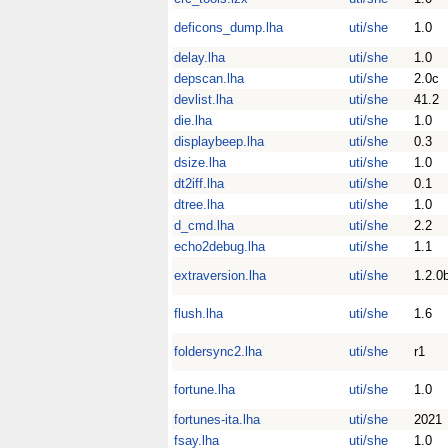
deficons_dump.lha
uti/she
1.0
delay.lha
uti/she
1.0
depscan.lha
uti/she
2.0c
devlist.lha
uti/she
41.2
die.lha
uti/she
1.0
displaybeep.lha
uti/she
0.3
dsize.lha
uti/she
1.0
dt2iff.lha
uti/she
0.1
dtree.lha
uti/she
1.0
d_cmd.lha
uti/she
2.2
echo2debug.lha
uti/she
1.1
extraversion.lha
uti/she
1.2.0
flush.lha
uti/she
1.6
foldersync2.lha
uti/she
r1
fortune.lha
uti/she
1.0
fortunes-ita.lha
uti/she
2021
fsay.lha
uti/she
1.0