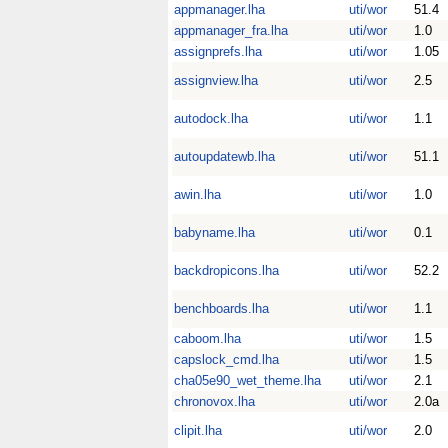
appmanager.lha
uti/wor
51.4
appmanager_fra.lha
uti/wor
1.0
assignprefs.lha
uti/wor
1.05
assignview.lha
uti/wor
2.5
autodock.lha
uti/wor
1.1
autoupdatewb.lha
uti/wor
51.1
awin.lha
uti/wor
1.0
babyname.lha
uti/wor
0.1
backdropicons.lha
uti/wor
52.2
benchboards.lha
uti/wor
1.1
caboom.lha
uti/wor
1.5
capslock_cmd.lha
uti/wor
1.5
cha05e90_wet_theme.lha
uti/wor
2.1
chronovox.lha
uti/wor
2.0a
clipit.lha
uti/wor
2.0