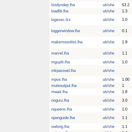
listdyndep.lha
uti/she
53.2
loadlib.lha
uti/she
1.3
logexec.lzx
uti/she
1.0
loggerwindow.lha
uti/she
0.1
makemountlist.lha
uti/she
1.9
marvel.lha
uti/she
1.1
mgsplit.lha
uti/she
1.0
mkpasswd.lha
uti/she
mpos.lha
uti/she
1.00
muteoutput.lha
uti/she
1
mwait.lha
uti/she
1.8
noguru.lha
uti/she
3.0
nqueens.lha
uti/she
1.0
openguide.lha
uti/she
1.1
owlong.lha
uti/she
1.1