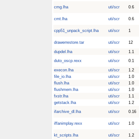
cmg.lha
uti/scr
0.6
cmt.lha
uti/scr
0.6
cpp51_unpack_script.lha
uti/scr
1
drawerrestore.tar
uti/scr
12
dupdel.lha
uti/scr
1.1
duto_oscp.rexx
uti/scr
0.1
execon.lha
uti/scr
1.2
file_io.lha
uti/scr
1.0
flush.lha
uti/scr
1.0
flushmem.lha
uti/scr
1.0
fxstr.lha
uti/scr
1.1
getstack.lha
uti/scr
1.2
ifarchive_dl.lha
uti/scr
0.16
iffanimplay.rexx
uti/scr
1.0
kt_scripts.lha
uti/scr
1.2