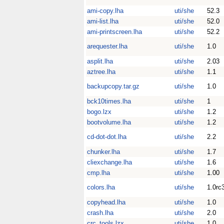
ami-copy.lha
uti/she
52.3
ami-list.lha
uti/she
52.0
ami-printscreen.lha
uti/she
52.2
arequester.lha
uti/she
1.0
asplit.lha
uti/she
2.03
aztree.lha
uti/she
1.1
backupcopy.tar.gz
uti/she
1.0
bck10times.lha
uti/she
1
bogo.lzx
uti/she
1.2
bootvolume.lha
uti/she
1.2
cd-dot-dot.lha
uti/she
2.2
chunker.lha
uti/she
1.7
cliexchange.lha
uti/she
1.6
cmp.lha
uti/she
1.00
colors.lha
uti/she
1.0rc
copyhead.lha
uti/she
1.0
crash.lha
uti/she
2.0
crc_tools.lzx
uti/she
1.0