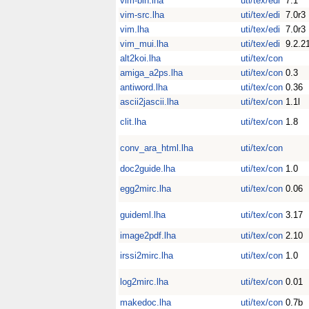
vim-bin.lha
uti/tex/edi
7.1
vim-src.lha
uti/tex/edi
7.0r3
vim.lha
uti/tex/edi
7.0r3
vim_mui.lha
uti/tex/edi
9.2.2
alt2koi.lha
uti/tex/con
amiga_a2ps.lha
uti/tex/con
0.3
antiword.lha
uti/tex/con
0.36
ascii2jascii.lha
uti/tex/con
1.1l
clit.lha
uti/tex/con
1.8
conv_ara_html.lha
uti/tex/con
doc2guide.lha
uti/tex/con
1.0
egg2mirc.lha
uti/tex/con
0.06
guideml.lha
uti/tex/con
3.17
image2pdf.lha
uti/tex/con
2.10
irssi2mirc.lha
uti/tex/con
1.0
log2mirc.lha
uti/tex/con
0.01
makedoc.lha
uti/tex/con
0.7b