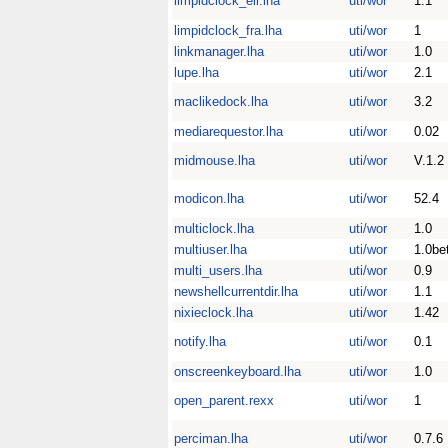
limpidclock_ell.lha
uti/wor
1.1
limpidclock_fra.lha
uti/wor
1
linkmanager.lha
uti/wor
1.0
lupe.lha
uti/wor
2.1
maclikedock.lha
uti/wor
3.2
mediarequestor.lha
uti/wor
0.02
midmouse.lha
uti/wor
V.1.2
modicon.lha
uti/wor
52.4
multiclock.lha
uti/wor
1.0
multiuser.lha
uti/wor
1.0be
multi_users.lha
uti/wor
0.9
newshellcurrentdir.lha
uti/wor
1.1
nixieclock.lha
uti/wor
1.42
notify.lha
uti/wor
0.1
onscreenkeyboard.lha
uti/wor
1.0
open_parent.rexx
uti/wor
1
perciman.lha
uti/wor
0.7.6