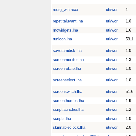
reorg_win.rexx
uti/wor
1
repetitaiuvant.lha
uti/wor
1.0
rnowidgets.lha
uti/wor
1.6
runicon.lha
uti/wor
53.1
saveramdisk.lha
uti/wor
1.0
screenmonitor.lha
uti/wor
1.3
screenrotate.lha
uti/wor
1.0
screenselect.lha
uti/wor
1.0
screenswitch.lha
uti/wor
51.6
screenthumbs.lha
uti/wor
1.9
scriptlauncher.lha
uti/wor
1.2
scripts.lha
uti/wor
1.0
skinnableclock.lha
uti/wor
2.0