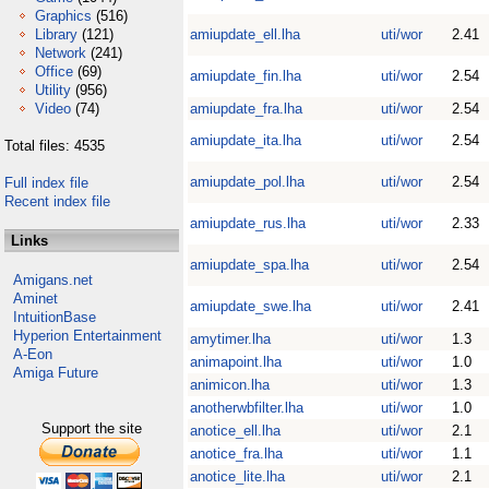
Graphics
(516)
Library
(121)
amiupdate_ell.lha
uti/wor
2.41
Network
(241)
Office
(69)
amiupdate_fin.lha
uti/wor
2.54
Utility
(956)
Video
(74)
amiupdate_fra.lha
uti/wor
2.54
amiupdate_ita.lha
uti/wor
2.54
Total files: 4535
amiupdate_pol.lha
uti/wor
2.54
Full index file
Recent index file
amiupdate_rus.lha
uti/wor
2.33
Links
amiupdate_spa.lha
uti/wor
2.54
Amigans.net
Aminet
amiupdate_swe.lha
uti/wor
2.41
IntuitionBase
Hyperion Entertainment
amytimer.lha
uti/wor
1.3
A-Eon
animapoint.lha
uti/wor
1.0
Amiga Future
animicon.lha
uti/wor
1.3
anotherwbfilter.lha
uti/wor
1.0
Support the site
anotice_ell.lha
uti/wor
2.1
anotice_fra.lha
uti/wor
1.1
anotice_lite.lha
uti/wor
2.1