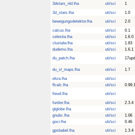
3dstars_nld.lha
uti/sci
1
3d_stars.lha
uti/sci
1.0
bewegungsdetektor.lha
uti/sci
2.0
calcus.lha
uti/sci
0.1
celestia.lha
uti/sci
1.6.0
clustalw.lha
uti/sci
1.83
dudemo.lha
uti/sci
1.6.1
du_patch.lha
uti/sci
17upd
du_xl_maps.lha
uti/sci
1.7
eliza.lha
uti/sci
flcalc.lha
uti/sci
0.99.
freud.lha
uti/sci
funiter.lha
uti/sci
2.3.4
glglobe.lha
uti/sci
gnubc.lha
uti/sci
1.06
gocr.lha
uti/sci
0.46
gpsbabel.lha
uti/sci
1.3.4