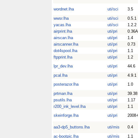
wordnet.lha
uti/sci
3.5
wwsr.lha
uti/sci
0.5.1
yacas.lha
uti/sci
1.2.2
airprint.lha
uti/pri
0.36A
airscan.lha
uti/pri
1.4
airscanner.lha
uti/pri
0.73
dot4spool.lha
uti/pri
1.1
ftpprint.lha
uti/pri
1.2
lpr_dev.lha
uti/pri
44.6
pcal.lha
uti/pri
4.9.1
posterazor.lha
uti/pri
1.0
prtman.lha
uti/pri
39.38
psutils.lha
uti/pri
1.17
r200_ink_level.lha
uti/pri
1.1
skeinforge.lha
uti/pri
2008-
aa3-dp5_buttons.lha
uti/mis
0.4
ac-bootpic.lha
uti/mis
1.1