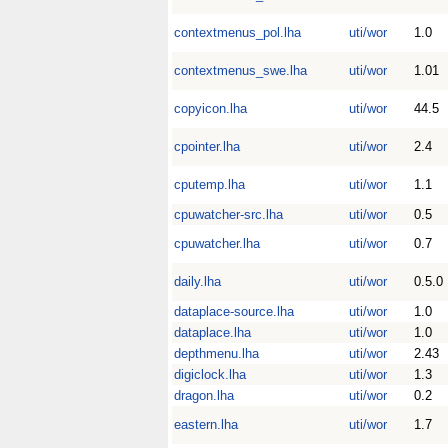
contextmenus_pol.lha
uti/wor
1.0
contextmenus_swe.lha
uti/wor
1.01
copyicon.lha
uti/wor
44.5
cpointer.lha
uti/wor
2.4
cputemp.lha
uti/wor
1.1
cpuwatcher-src.lha
uti/wor
0.5
cpuwatcher.lha
uti/wor
0.7
daily.lha
uti/wor
0.5.0
dataplace-source.lha
uti/wor
1.0
dataplace.lha
uti/wor
1.0
depthmenu.lha
uti/wor
2.43
digiclock.lha
uti/wor
1.3
dragon.lha
uti/wor
0.2
eastern.lha
uti/wor
1.7