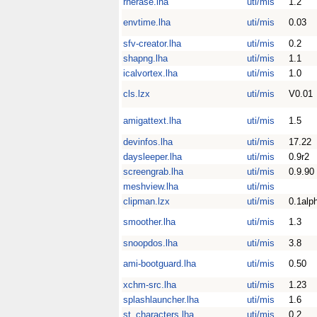
rherase.lha
uti/mis
1.2
envtime.lha
uti/mis
0.03
sfv-creator.lha
uti/mis
0.2
shapng.lha
uti/mis
1.1
icalvortex.lha
uti/mis
1.0
cls.lzx
uti/mis
V0.01
amigattext.lha
uti/mis
1.5
devinfos.lha
uti/mis
17.22
daysleeper.lha
uti/mis
0.9r2
screengrab.lha
uti/mis
0.9.90
meshview.lha
uti/mis
clipman.lzx
uti/mis
0.1alp
smoother.lha
uti/mis
1.3
snoopdos.lha
uti/mis
3.8
ami-bootguard.lha
uti/mis
0.50
xchm-src.lha
uti/mis
1.23
splashlauncher.lha
uti/mis
1.6
st_characters.lha
uti/mis
0.2