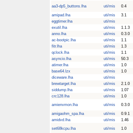
aa3-dp5_buttons.lha
uti/mis
0.4
amipad.lha
uti/mis
3.1
eggtimer.lha
uti/mis
exutil.lha
uti/mis
1.1.3
anno.lha
uti/mis
0.3.0
ac-bootpic.lha
uti/mis
1.1
fitr.lha
uti/mis
1.3
qclock.lha
uti/mis
1.1
asyncio.lha
uti/mis
50.3
atimer.lha
uti/mis
1.0
base64.lzx
uti/mis
1.0
diceware.lha
uti/mis
brewtarget.lha
uti/mis
2.1.0
siddump.lha
uti/mis
1.07
crc128.lha
uti/mis
1.0
amienvmon.lha
uti/mis
0.3.0
amigaohm_spa.lha
uti/mis
0.9.1
amidvd.lha
uti/mis
1.46
set68kcpu.lha
uti/mis
1.0