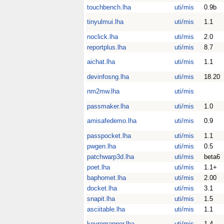
touchbench.lha
uti/mis
0.9b
tinyulmui.lha
uti/mis
1.1
noclick.lha
uti/mis
2.0
reportplus.lha
uti/mis
8.7
aichat.lha
uti/mis
1.1
devinfosng.lha
uti/mis
18.20
nm2mw.lha
uti/mis
passmaker.lha
uti/mis
1.0
amisafedemo.lha
uti/mis
0.9
passpocket.lha
uti/mis
1.1
pwgen.lha
uti/mis
0.5
patchwarp3d.lha
uti/mis
beta6
poet.lha
uti/mis
1.1+
baphomet.lha
uti/mis
2.00
docket.lha
uti/mis
3.1
snapit.lha
uti/mis
1.5
asciitable.lha
uti/mis
1.1
keyremapper.lha
uti/mis
1.4