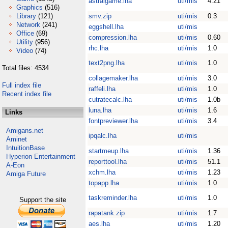
astralgame.lha
uti/mis
4.21
Graphics
(516)
Library
(121)
smv.zip
uti/mis
0.3
Network
(241)
eggshell.lha
uti/mis
Office
(69)
compression.lha
uti/mis
0.60
Utility
(956)
rhc.lha
uti/mis
1.0
Video
(74)
text2png.lha
uti/mis
1.0
Total files: 4534
collagemaker.lha
uti/mis
3.0
Full index file
raffeli.lha
uti/mis
1.0
Recent index file
cutratecalc.lha
uti/mis
1.0b
luna.lha
uti/mis
1.6
Links
fontpreviewer.lha
uti/mis
3.4
Amigans.net
ipqalc.lha
uti/mis
Aminet
IntuitionBase
startmeup.lha
uti/mis
1.36
Hyperion Entertainment
reporttool.lha
uti/mis
51.1
A-Eon
xchm.lha
uti/mis
1.23
Amiga Future
topapp.lha
uti/mis
1.0
taskreminder.lha
uti/mis
1.0
Support the site
rapatank.zip
uti/mis
1.7
aes.lha
uti/mis
1.20