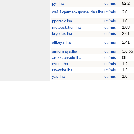
pyt.lha
uti/mis
52.2
os4.1-german-update_deu.lha
uti/mis
2.0
ppcrack.lha
uti/mis
1.0
meteostation.lha
uti/mis
1.08
kryoflux.lha
uti/mis
2.61
allkeys.lha
uti/mis
2.41
simonsays.lha
uti/mis
3.6.66
arexxconsole.lha
uti/mis
08
asum.lha
uti/mis
1.2
rawwrite.lha
uti/mis
1.3
yae.lha
uti/mis
1.0