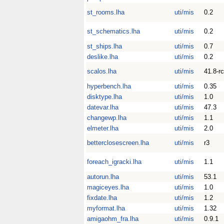
st_rooms.lha
uti/mis
0.2
st_schematics.lha
uti/mis
0.2
st_ships.lha
uti/mis
0.7
deslike.lha
uti/mis
0.2
scalos.lha
uti/mis
41.8-r
hyperbench.lha
uti/mis
0.35
disktype.lha
uti/mis
1.0
datevar.lha
uti/mis
47.3
changewp.lha
uti/mis
1.1
elmeter.lha
uti/mis
2.0
betterclosescreen.lha
uti/mis
r3
foreach_igracki.lha
uti/mis
1.1
autorun.lha
uti/mis
53.1
magiceyes.lha
uti/mis
1.0
fixdate.lha
uti/mis
1.2
myformat.lha
uti/mis
1.32
amigaohm_fra.lha
uti/mis
0.9.1