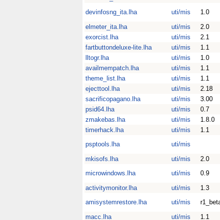
devinfosng_ita.lha
uti/mis
1.0
elmeter_ita.lha
uti/mis
2.0
exorcist.lha
uti/mis
2.1
fartbuttondeluxe-lite.lha
uti/mis
1.1
lltogr.lha
uti/mis
1.0
availmempatch.lha
uti/mis
1.1
theme_list.lha
uti/mis
1.1
ejecttool.lha
uti/mis
2.18
sacrificopagano.lha
uti/mis
3.00
psid64.lha
uti/mis
0.7
zmakebas.lha
uti/mis
1.8.0
timerhack.lha
uti/mis
1.1
psptools.lha
uti/mis
mkisofs.lha
uti/mis
2.0
microwindows.lha
uti/mis
0.9
activitymonitor.lha
uti/mis
1.3
amisystemrestore.lha
uti/mis
r1_bet
macc.lha
uti/mis
1.1