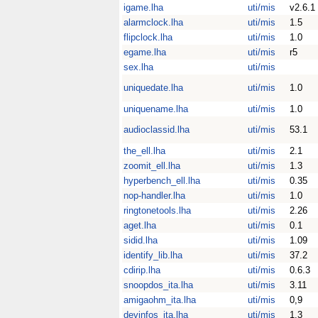
igame.lha
uti/mis
v2.6.1
alarmclock.lha
uti/mis
1.5
flipclock.lha
uti/mis
1.0
egame.lha
uti/mis
r5
sex.lha
uti/mis
uniquedate.lha
uti/mis
1.0
uniquename.lha
uti/mis
1.0
audioclassid.lha
uti/mis
53.1
the_ell.lha
uti/mis
2.1
zoomit_ell.lha
uti/mis
1.3
hyperbench_ell.lha
uti/mis
0.35
nop-handler.lha
uti/mis
1.0
ringtonetools.lha
uti/mis
2.26
aget.lha
uti/mis
0.1
sidid.lha
uti/mis
1.09
identify_lib.lha
uti/mis
37.2
cdirip.lha
uti/mis
0.6.3
snoopdos_ita.lha
uti/mis
3.11
amigaohm_ita.lha
uti/mis
0,9
devinfos_ita.lha
uti/mis
1.3