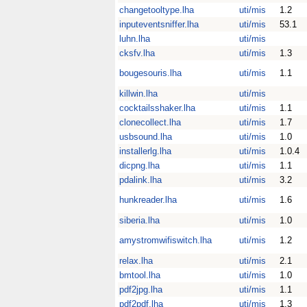
changetooltype.lha
uti/mis
1.2
inputeventsniffer.lha
uti/mis
53.1
luhn.lha
uti/mis
cksfv.lha
uti/mis
1.3
bougesouris.lha
uti/mis
1.1
killwin.lha
uti/mis
cocktailsshaker.lha
uti/mis
1.1
clonecollect.lha
uti/mis
1.7
usbsound.lha
uti/mis
1.0
installerlg.lha
uti/mis
1.0.4
dicpng.lha
uti/mis
1.1
pdalink.lha
uti/mis
3.2
hunkreader.lha
uti/mis
1.6
siberia.lha
uti/mis
1.0
amystromwifiswitch.lha
uti/mis
1.2
relax.lha
uti/mis
2.1
bmtool.lha
uti/mis
1.0
pdf2jpg.lha
uti/mis
1.1
pdf2pdf.lha
uti/mis
1.3