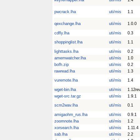
pwcrack.lha
uti/mis
1.1
qexchange.lha
uti/mis
1.0.0
cdfly.lha
uti/mis
0.3
shoppinglist.lha
uti/mis
1.1
lighttasks.lha
uti/mis
0.2
amemwatcher.lha
uti/mis
1.0
bofh.zip
uti/mis
0.2
rawread.lha
uti/mis
1.3
vuremote.lha
uti/mis
1.4
wget-bin.lha
uti/mis
1.12re
wget-src.tar.gz
uti/mis
1.9.1
scm2wav.lha
uti/mis
0.1
amigaohm_rus.lha
uti/mis
0.9.1
zoomnote.lha
uti/mis
1.2
xorsearch.lha
uti/mis
1.11.4
sab.lha
uti/mis
2.2