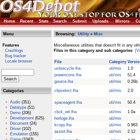
Home
Recent
Stats
Search
Submit
Uploads
Mirrors
Co
Menu
Browsing:
Utility
»
Misc
Features
Miscellaneous utilities that doesn't fit in any ot
Crashlogs
Files in this category and sub categories
[V
Bug tracker
Locale browser
File
Category
Versi
usbrecycle.lha
uti/mis
1.0
powericons.lha
uti/mis
51.4
gource.lha
uti/mis
0.26b
clipselect.lha
uti/mis
2.0
Categories
Audio
(351)
spaceagent.lha
uti/mis
50.4
Datatype
(51)
click_wit.lha
uti/mis
1.0a
Demo
(206)
Development
(625)
horloge.lha
uti/mis
Document
(24)
kcopy.lha
uti/mis
0.983
Driver
(102)
assist.lha
uti/mis
2.12
Emulation
(155)
Game
(1043)