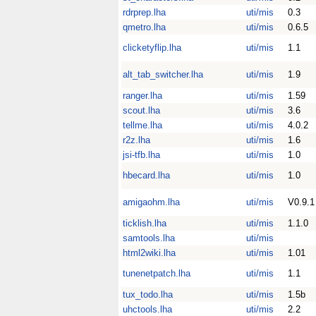
rdrprep.lha
uti/mis
0.3
qmetro.lha
uti/mis
0.6.5
clicketyflip.lha
uti/mis
1.1
alt_tab_switcher.lha
uti/mis
1.9
ranger.lha
uti/mis
1.59
scout.lha
uti/mis
3.6
tellme.lha
uti/mis
4.0.2
r2z.lha
uti/mis
1.6
jsi-tfb.lha
uti/mis
1.0
hbecard.lha
uti/mis
1.0
amigaohm.lha
uti/mis
V0.9.1
ticklish.lha
uti/mis
1.1.0
samtools.lha
uti/mis
html2wiki.lha
uti/mis
1.01
tunenetpatch.lha
uti/mis
1.1
tux_todo.lha
uti/mis
1.5b
uhctools.lha
uti/mis
2.2