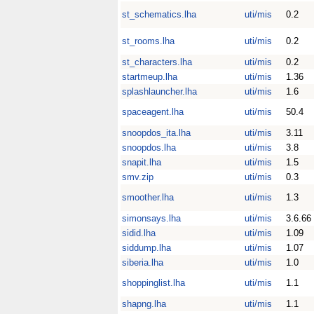
st_schematics.lha
uti/mis
0.2
st_rooms.lha
uti/mis
0.2
st_characters.lha
uti/mis
0.2
startmeup.lha
uti/mis
1.36
splashlauncher.lha
uti/mis
1.6
spaceagent.lha
uti/mis
50.4
snoopdos_ita.lha
uti/mis
3.11
snoopdos.lha
uti/mis
3.8
snapit.lha
uti/mis
1.5
smv.zip
uti/mis
0.3
smoother.lha
uti/mis
1.3
simonsays.lha
uti/mis
3.6.66
sidid.lha
uti/mis
1.09
siddump.lha
uti/mis
1.07
siberia.lha
uti/mis
1.0
shoppinglist.lha
uti/mis
1.1
shapng.lha
uti/mis
1.1