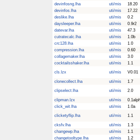
devinfosng.lha
uti/mis
18.20
devinfos.lha
uti/mis
17.22
deslike.lha
uti/mis
0.2
daysleeper.lha
uti/mis
0.9r2
datevar.lha
uti/mis
47.3
cutratecalc.lha
uti/mis
1.0b
crc128.lha
uti/mis
1.0
compression.lha
uti/mis
0.60
collagemaker.lha
uti/mis
3.0
cocktailsshaker.lha
uti/mis
1.1
cls.lzx
uti/mis
V0.01
clonecollect.lha
uti/mis
1.7
clipselect.lha
uti/mis
2.0
clipman.lzx
uti/mis
0.1alp
click_wit.lha
uti/mis
1.0a
clicketyflip.lha
uti/mis
1.1
cksfv.lha
uti/mis
1.3
changewp.lha
uti/mis
1.1
changetooltype.lha
uti/mis
1.2