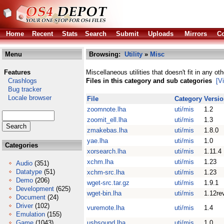
Home
Recent
Stats
Search
Submit
Uploads
Mirrors
Co
Menu
Browsing:
Utility
»
Misc
Features
Miscellaneous utilities that doesn't fit in any ot
Crashlogs
Files in this category and sub categories
[V
Bug tracker
Locale browser
File
Category
Versi
zoomnote.lha
uti/mis
1.2
zoomit_ell.lha
uti/mis
1.3
zmakebas.lha
uti/mis
1.8.0
yae.lha
uti/mis
1.0
Categories
xorsearch.lha
uti/mis
1.11.4
xchm.lha
uti/mis
1.23
Audio
(351)
Datatype
(51)
xchm-src.lha
uti/mis
1.23
Demo
(206)
wget-src.tar.gz
uti/mis
1.9.1
Development
(625)
wget-bin.lha
uti/mis
1.12re
Document
(24)
Driver
(102)
vuremote.lha
uti/mis
1.4
Emulation
(155)
Game
(1043)
usbsound.lha
uti/mis
1.0