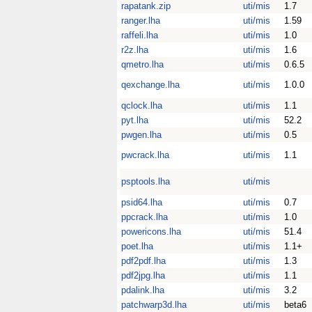
rapatank.zip
uti/mis
1.7
ranger.lha
uti/mis
1.59
raffeli.lha
uti/mis
1.0
r2z.lha
uti/mis
1.6
qmetro.lha
uti/mis
0.6.5
qexchange.lha
uti/mis
1.0.0
qclock.lha
uti/mis
1.1
pyt.lha
uti/mis
52.2
pwgen.lha
uti/mis
0.5
pwcrack.lha
uti/mis
1.1
psptools.lha
uti/mis
psid64.lha
uti/mis
0.7
ppcrack.lha
uti/mis
1.0
powericons.lha
uti/mis
51.4
poet.lha
uti/mis
1.1+
pdf2pdf.lha
uti/mis
1.3
pdf2jpg.lha
uti/mis
1.1
pdalink.lha
uti/mis
3.2
patchwarp3d.lha
uti/mis
beta6