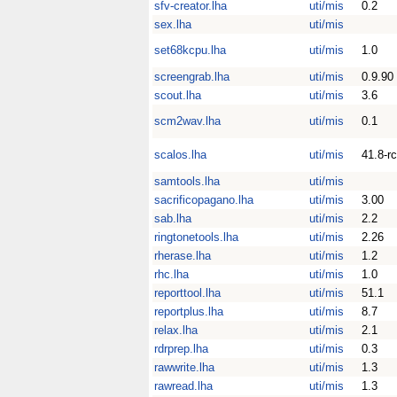
sfv-creator.lha
uti/mis
0.2
sex.lha
uti/mis
set68kcpu.lha
uti/mis
1.0
screengrab.lha
uti/mis
0.9.90
scout.lha
uti/mis
3.6
scm2wav.lha
uti/mis
0.1
scalos.lha
uti/mis
41.8-r
samtools.lha
uti/mis
sacrificopagano.lha
uti/mis
3.00
sab.lha
uti/mis
2.2
ringtonetools.lha
uti/mis
2.26
rherase.lha
uti/mis
1.2
rhc.lha
uti/mis
1.0
reporttool.lha
uti/mis
51.1
reportplus.lha
uti/mis
8.7
relax.lha
uti/mis
2.1
rdrprep.lha
uti/mis
0.3
rawwrite.lha
uti/mis
1.3
rawread.lha
uti/mis
1.3