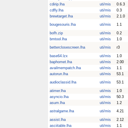
cdirip.lha
uti/mis
0.6.3
cdfly.lha
uti/mis
0.3
brewtarget.lha
uti/mis
2.1.0
bougesouris.lha
uti/mis
1.1
bofh.zip
uti/mis
0.2
bmtool.lha
uti/mis
1.0
betterclosescreen.lha
uti/mis
r3
base64.lzx
uti/mis
1.0
baphomet.lha
uti/mis
2.00
availmempatch.lha
uti/mis
1.1
autorun.lha
uti/mis
53.1
audioclassid.lha
uti/mis
53.1
atimer.lha
uti/mis
1.0
asyncio.lha
uti/mis
50.3
asum.lha
uti/mis
1.2
astralgame.lha
uti/mis
4.21
assist.lha
uti/mis
2.12
asciitable.lha
uti/mis
1.1