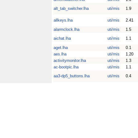
alt_tab_switcher.lha
uti/mis
1.9
allkeys.lha
uti/mis
2.41
alarmclock.lha
uti/mis
1.5
aichat.lha
uti/mis
1.1
aget.lha
uti/mis
0.1
aes.lha
uti/mis
1.20
activitymonitor.lha
uti/mis
1.3
ac-bootpic.lha
uti/mis
1.1
aa3-dp5_buttons.lha
uti/mis
0.4