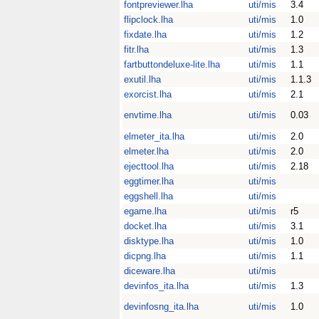
fontpreviewer.lha
uti/mis
3.4
flipclock.lha
uti/mis
1.0
fixdate.lha
uti/mis
1.2
fitr.lha
uti/mis
1.3
fartbuttondeluxe-lite.lha
uti/mis
1.1
exutil.lha
uti/mis
1.1.3
exorcist.lha
uti/mis
2.1
envtime.lha
uti/mis
0.03
elmeter_ita.lha
uti/mis
2.0
elmeter.lha
uti/mis
2.0
ejecttool.lha
uti/mis
2.18
eggtimer.lha
uti/mis
eggshell.lha
uti/mis
egame.lha
uti/mis
r5
docket.lha
uti/mis
3.1
disktype.lha
uti/mis
1.0
dicpng.lha
uti/mis
1.1
diceware.lha
uti/mis
devinfos_ita.lha
uti/mis
1.3
devinfosng_ita.lha
uti/mis
1.0