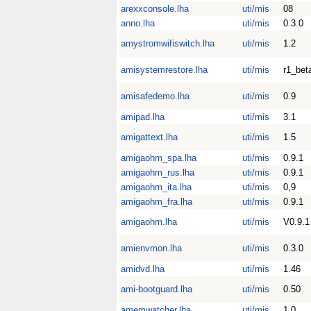
arexxconsole.lha
uti/mis
08
anno.lha
uti/mis
0.3.0
amystromwifiswitch.lha
uti/mis
1.2
amisystemrestore.lha
uti/mis
r1_bet
amisafedemo.lha
uti/mis
0.9
amipad.lha
uti/mis
3.1
amigattext.lha
uti/mis
1.5
amigaohm_spa.lha
uti/mis
0.9.1
amigaohm_rus.lha
uti/mis
0.9.1
amigaohm_ita.lha
uti/mis
0,9
amigaohm_fra.lha
uti/mis
0.9.1
amigaohm.lha
uti/mis
V0.9.1
amienvmon.lha
uti/mis
0.3.0
amidvd.lha
uti/mis
1.46
ami-bootguard.lha
uti/mis
0.50
amemwatcher.lha
uti/mis
1.0