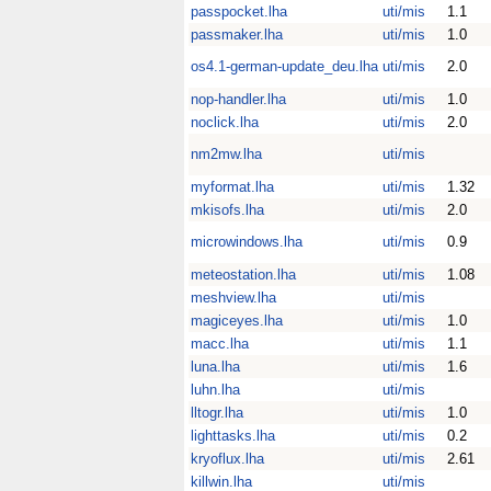
passpocket.lha
uti/mis
1.1
passmaker.lha
uti/mis
1.0
os4.1-german-update_deu.lha
uti/mis
2.0
nop-handler.lha
uti/mis
1.0
noclick.lha
uti/mis
2.0
nm2mw.lha
uti/mis
myformat.lha
uti/mis
1.32
mkisofs.lha
uti/mis
2.0
microwindows.lha
uti/mis
0.9
meteostation.lha
uti/mis
1.08
meshview.lha
uti/mis
magiceyes.lha
uti/mis
1.0
macc.lha
uti/mis
1.1
luna.lha
uti/mis
1.6
luhn.lha
uti/mis
lltogr.lha
uti/mis
1.0
lighttasks.lha
uti/mis
0.2
kryoflux.lha
uti/mis
2.61
killwin.lha
uti/mis