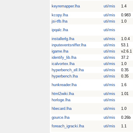
keyremapper.lha
uti/mis
1.4
kcopy.lha
uti/mis
0.983
jsi-tfb.lha
uti/mis
1.0
ipqalc.lha
uti/mis
installerlg.lha
uti/mis
1.0.4
inputeventsniffer.lha
uti/mis
53.1
igame.lha
uti/mis
v2.6.1
identify_lib.lha
uti/mis
37.2
icalvortex.lha
uti/mis
1.0
hyperbench_ell.lha
uti/mis
0.35
hyperbench.lha
uti/mis
0.35
hunkreader.lha
uti/mis
1.6
html2wiki.lha
uti/mis
1.01
horloge.lha
uti/mis
hbecard.lha
uti/mis
1.0
gource.lha
uti/mis
0.26b
foreach_igracki.lha
uti/mis
1.1