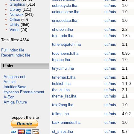
Graphics
(516)
usbrecycle.lha
uti/mis
1.0
Library
(121)
uniquename.lha
uti/mis
1.0
Network
(241)
Office
(69)
uniquedate.lha
uti/mis
1.0
Utility
(956)
uhctools.lha
uti/mis
2.2
Video
(74)
tux_todo.lha
uti/mis
1.5b
Total files: 4534
tunenetpatch.lha
uti/mis
1.1
Full index file
touchbench.lha
uti/mis
0.9b
Recent index file
topapp.lha
uti/mis
1.0
Links
tinyulmui.lha
uti/mis
1.1
Amigans.net
timerhack.lha
uti/mis
1.1
Aminet
ticklish.lha
uti/mis
1.1.0
IntuitionBase
the_ell.lha
uti/mis
2.1
Hyperion Entertainment
theme_list.lha
uti/mis
1.1
A-Eon
Amiga Future
text2png.lha
uti/mis
1.0
tellme.lha
uti/mis
4.0.2
Support the site
taskreminder.lha
uti/mis
1.0
st_ships.lha
uti/mis
0.7