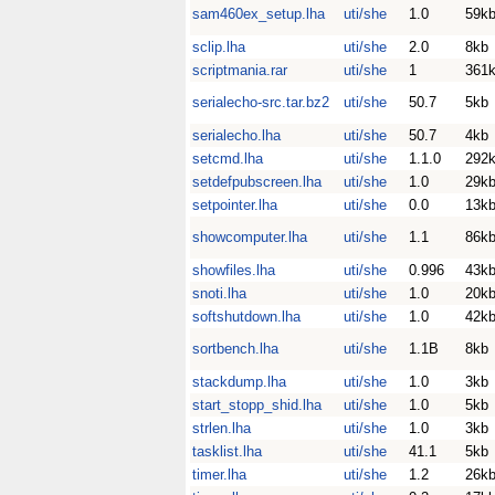
sam460ex_setup.lha
uti/she
1.0
59k
sclip.lha
uti/she
2.0
8kb
scriptmania.rar
uti/she
1
361
serialecho-src.tar.bz2
uti/she
50.7
5kb
serialecho.lha
uti/she
50.7
4kb
setcmd.lha
uti/she
1.1.0
292
setdefpubscreen.lha
uti/she
1.0
29k
setpointer.lha
uti/she
0.0
13k
showcomputer.lha
uti/she
1.1
86k
showfiles.lha
uti/she
0.996
43k
snoti.lha
uti/she
1.0
20k
softshutdown.lha
uti/she
1.0
42k
sortbench.lha
uti/she
1.1B
8kb
stackdump.lha
uti/she
1.0
3kb
start_stopp_shid.lha
uti/she
1.0
5kb
strlen.lha
uti/she
1.0
3kb
tasklist.lha
uti/she
41.1
5kb
timer.lha
uti/she
1.2
26k