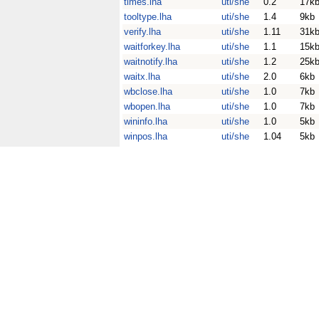
times.lha
uti/she
0.2
17k
tooltype.lha
uti/she
1.4
9kb
verify.lha
uti/she
1.11
31k
waitforkey.lha
uti/she
1.1
15k
waitnotify.lha
uti/she
1.2
25k
waitx.lha
uti/she
2.0
6kb
wbclose.lha
uti/she
1.0
7kb
wbopen.lha
uti/she
1.0
7kb
wininfo.lha
uti/she
1.0
5kb
winpos.lha
uti/she
1.04
5kb