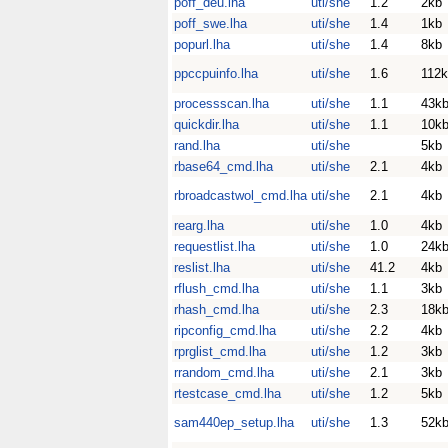
poff_deu.lha
uti/she
1.2
2kb
poff_swe.lha
uti/she
1.4
1kb
popurl.lha
uti/she
1.4
8kb
ppccpuinfo.lha
uti/she
1.6
112
processscan.lha
uti/she
1.1
43k
quickdir.lha
uti/she
1.1
10k
rand.lha
uti/she
5kb
rbase64_cmd.lha
uti/she
2.1
4kb
rbroadcastwol_cmd.lha
uti/she
2.1
4kb
rearg.lha
uti/she
1.0
4kb
requestlist.lha
uti/she
1.0
24k
reslist.lha
uti/she
41.2
4kb
rflush_cmd.lha
uti/she
1.1
3kb
rhash_cmd.lha
uti/she
2.3
18k
ripconfig_cmd.lha
uti/she
2.2
4kb
rprglist_cmd.lha
uti/she
1.2
3kb
rrandom_cmd.lha
uti/she
2.1
3kb
rtestcase_cmd.lha
uti/she
1.2
5kb
sam440ep_setup.lha
uti/she
1.3
52k