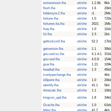
extraversion.lha
uti/she
1.2.0b
8kb
flush.lha
uti/she
1.6
20k
foldersync2.lha
uti/she
r1
2Mb
fortune.lha
uti/she
1.0
725
fortunes-ita.lha
uti/she
2021
1Mb
fsay.lha
uti/she
1.0
11kb
fsl.lha
uti/she
2.3
2kb
getkickconf.lha
uti/she
52.2
17k
getversion.lha
uti/she
1.1
30k
gnu-sed-ss.lha
uti/she
4.1.4-1
331
gnu-sed.lha
uti/she
4.0.9
154
gsar.lha
uti/she
1.21
109
headtail.lha
uti/she
1.3
45k
icontypechange.lha
uti/she
4kb
id3point.lha
uti/she
1.0
20k
identify.lha
uti/she
41.1
5kb
itimecalc.lha
uti/she
1.1
10k
kingcon_upd.lha
uti/she
1.8
34k
l2cache.lha
uti/she
1.0
61k
liblist.lha
uti/she
41.2
4kb