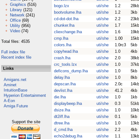
Graphics
(516)
bogo.lzx
uti/she
1.2
28k
Library
(121)
bootvolume.lha
uti/she
1.2
3kb
Network
(241)
cd-dot-dot.lha
uti/she
2.2
23k
Office
(69)
chunker.lha
uti/she
1.7
15k
Utility
(956)
Video
(74)
cliexchange.lha
uti/she
1.6
19k
cmp.lha
uti/she
1.00
15k
Total files: 4535
colors.lha
uti/she
1.0rc3
5kb
copyhead.lha
uti/she
1.0
4kb
Full index file
Recent index file
crash.lha
uti/she
2.0
38k
crc_tools.lzx
uti/she
1.0
37k
Links
deficons_dump.lha
uti/she
1.0
5kb
delay.lha
uti/she
1.0
8kb
Amigans.net
depscan.lha
uti/she
2.0c
14k
Aminet
IntuitionBase
devlist.lha
uti/she
41.2
4kb
Hyperion Entertainment
die.lha
uti/she
1.0
1kb
A-Eon
displaybeep.lha
uti/she
0.3
51k
Amiga Future
dsize.lha
uti/she
1.0
10k
dt2iff.lha
uti/she
0.1
5kb
Support the site
dtree.lha
uti/she
1.0
13k
d_cmd.lha
uti/she
2.2
4kb
echo2debug.lha
uti/she
1.1
13k