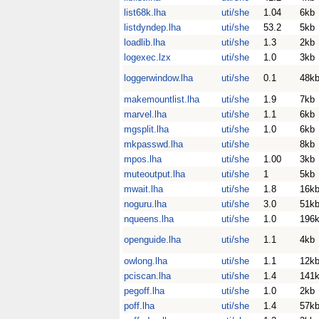
list68k.lha
uti/she
1.04
6kb
listdyndep.lha
uti/she
53.2
5kb
loadlib.lha
uti/she
1.3
2kb
logexec.lzx
uti/she
1.0
3kb
loggerwindow.lha
uti/she
0.1
48k
makemountlist.lha
uti/she
1.9
7kb
marvel.lha
uti/she
1.1
6kb
mgsplit.lha
uti/she
1.0
6kb
mkpasswd.lha
uti/she
8kb
mpos.lha
uti/she
1.00
3kb
muteoutput.lha
uti/she
1
5kb
mwait.lha
uti/she
1.8
16k
noguru.lha
uti/she
3.0
51k
nqueens.lha
uti/she
1.0
196
openguide.lha
uti/she
1.1
4kb
owlong.lha
uti/she
1.1
12k
pciscan.lha
uti/she
1.4
141
pegoff.lha
uti/she
1.0
2kb
poff.lha
uti/she
1.4
57k