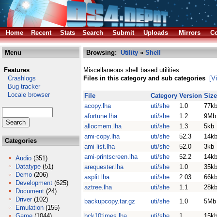
Home
Recent
Stats
Search
Submit
Uploads
Mirrors
Co
Menu
Browsing:
Utility
»
Shell
Features
Miscellaneous shell based utilities
Crashlogs
Files in this category and sub categories
[V
Bug tracker
Locale browser
File
Category
Version
Size
acopy.lha
uti/she
1.0
77k
afortune.lha
uti/she
1.2
9Mb
allocmem.lha
uti/she
1.3
5kb
ami-copy.lha
uti/she
52.3
14k
Categories
ami-list.lha
uti/she
52.0
3kb
ami-printscreen.lha
uti/she
52.2
14k
Audio
(351)
Datatype
(51)
arequester.lha
uti/she
1.0
35k
Demo
(206)
asplit.lha
uti/she
2.03
66k
Development
(625)
aztree.lha
uti/she
1.1
28k
Document
(24)
Driver
(102)
backupcopy.tar.gz
uti/she
1.0
5Mb
Emulation
(155)
Game
(1044)
bck10times.lha
uti/she
1
15k