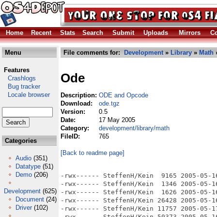
Home
Recent
Stats
Search
Submit
Uploads
Mirrors
Co
Menu
File comments for:
Development
»
Library
»
Math
»
Features
Ode
Crashlogs
Bug tracker
Locale browser
Description:
ODE and Opcode
Download:
ode.tgz
Version:
0.5
Date:
17 May 2005
Category:
development/library/math
FileID:
765
Categories
[Back to readme page]
Audio
(351)
Datatype
(51)
Demo
(206)
-rwx------ SteffenH/Kein  9165 2005-05-16 17:49 CHANGELOG
-rwx------ SteffenH/Kein  1346 2005-05-16 17:49 INSTALL
-rwx------ SteffenH/Kein  1626 2005-05-16 17:49 LICENSE-BSD.TXT
-rwx------ SteffenH/Kein 26428 2005-05-16 17:49 LICENSE.TXT
-rwx------ SteffenH/Kein 11757 2005-05-17 18:13 Makefile
-rwx------ SteffenH/Kein 50373 2005-05-16 17:49 Makefile.deps
drwx------ SteffenH/Kein     0 2005-05-17 18:28 OPCODE/
drwx------ SteffenH/Kein     0 2005-05-17 18:28 OPCODE/Ice/
-rwx------ SteffenH/Kein 16242 2005-05-16 17:39 OPCODE/Ice/IceAABB.cpp
-rwx------ SteffenH/Kein 25072 2005-05-16 17:39 OPCODE/Ice/IceAABB.h
-rwx------ SteffenH/Kein  1466 2005-05-16 17:39 OPCODE/Ice/IceAxes.h
-rwx------ SteffenH/Kein  6918 2005-05-16 17:39 OPCODE/Ice/IceBoundingSphere.h
-rwx------ SteffenH/Kein 13978 2005-05-16 17:39 OPCODE/Ice/IceContainer.cpp
-rwx------ SteffenH/Kein  9537 2005-05-16 17:39 OPCODE/Ice/IceContainer.h
-rwx------ SteffenH/Kein  9419 2005-05-16 17:39 OPCODE/Ice/IceFPU.h
-rwx------ SteffenH/Kein  3948 2005-05-16 17:39 OPCODE/Ice/IceHPoint.cpp
-rwx------ SteffenH/Kein  7410 2005-05-16 17:39 OPCODE/Ice/IceHPoint.h
-rwx------ SteffenH/Kein 24205 2005-05-16 17:39 OPCODE/Ice/IceIndexedTriangle.cpp
-rwx------ SteffenH/Kein  3427 2005-05-16 17:39 OPCODE/Ice/IceIndexedTriangle.h
-rwx------ SteffenH/Kein  3953 2005-05-16 17:39 OPCODE/Ice/IceLSS.h
-rwx------ SteffenH/Kein  1843 2005-05-16 17:39 OPCODE/Ice/IceMatrix3x3.cpp
-rwx------ SteffenH/Kein 20501 2005-05-16 17:39 OPCODE/Ice/IceMatrix3x3.h
-rwx------ SteffenH/Kein  6201 2005-05-16 17:39 OPCODE/Ice/IceMatrix4x4.cpp
-rwx------ SteffenH/Kein 21093 2005-05-16 17:39 OPCODE/Ice/IceMatrix4x4.h
-rwx------ SteffenH/Kein  4004 2005-05-16 17:39 OPCODE/Ice/IceMemoryMacros.h
-rwx------ SteffenH/Kein 12495 2005-05-16 17:39 OPCODE/Ice/IceOBB.cpp
-rwx------ SteffenH/Kein  9728 2005-05-16 17:39 OPCODE/Ice/IceOBB.h
-rwx------ SteffenH/Kein  1787 2005-05-16 17:39 OPCODE/Ice/IcePairs.h
-rwx------ SteffenH/Kein  2036 2005-05-16 17:39 OPCODE/Ice/IcePlane.cpp
-rwx------ SteffenH/Kein  4982 2005-05-16 17:39 OPCODE/Ice/IcePlane.h
-rwx------ SteffenH/Kein  7428 2005-05-16 17:39 OPCODE/Ice/IcePoint.cpp
-rwx------ SteffenH/Kein 19633 2005-05-16 17:39 OPCODE/Ice/IcePoint.h
-rwx------ SteffenH/Kein  3668 2005-05-16 17:39 OPCODE/Ice/IcePreprocessor.h
-rwx------ SteffenH/Kein  1118 2005-05-16 17:39 OPCODE/Ice/IceRandom.cpp
-rwx------ SteffenH/Kein  1577 2005-05-16 17:39 OPCODE/Ice/IceRandom.h
-rwx------ SteffenH/Kein  2496 2005-05-16 17:39 OPCODE/Ice/IceRay.cpp
-rwx------ SteffenH/Kein  4688 2005-05-16 17:39 OPCODE/Ice/IceRay.h
-rwx------ SteffenH/Kein 22018 2005-05-16 17:39 OPCODE/Ice/IceRevisitedRadix.cpp
-rwx------ SteffenH/Kein  2586 2005-05-16 17:39 OPCODE/Ice/IceRevisitedRadix.h
-rwx------ SteffenH/Kein  1928 2005-05-16 17:39 OPCODE/Ice/IceSegment.cpp
-rwx------ SteffenH/Kein  2626 2005-05-16 17:39 OPCODE/Ice/IceSegment.h
-rwx------ SteffenH/Kein 12394 2005-05-16 17:39 OPCODE/Ice/IceTriangle.cpp
-rwx------ SteffenH/Kein  2484 2005-05-16 17:39 OPCODE/Ice/IceTriangle.h
-rwx------ SteffenH/Kein  2211 2005-05-16 17:39 OPCODE/Ice/IceTriList.h
-rwx------ SteffenH/Kein  7961 2005-05-17 18:24 OPCODE/Ice/IceTypes.h
-rwx------ SteffenH/Kein  1777 2005-05-16 17:39 OPCODE/Ice/IceUtils.cpp
-rwx------ SteffenH/Kein 10913 2005-05-16 17:39 OPCODE/Ice/IceUtils.h
-rwx------ SteffenH/Kein  2113 2005-05-16 17:39 OPCODE/Opcode.cpp
-rwx------ SteffenH/Kein  9508 2005-05-16 17:39 OPCODE/Opcode.dsp
-rwx------ SteffenH/Kein   506 2005-05-16 17:39 OPCODE/Opcode.dsw
-rwx------ SteffenH/Kein  4806 2005-05-16 17:39 OPCODE/Opcode.h
-rwx------ SteffenH/Kein  3907 2005-05-16 17:39 OPCODE/Opcode.h~
-rwx------ SteffenH/Kein 53760 2005-05-16 17:39 OPCODE/Opcode.opt
-rwx------ SteffenH/Kein  5285 2005-05-16 17:39 OPCODE/Opcode.plg
-rwx------ SteffenH/Kein 26005 2005-05-16 17:39 OPCODE/OPC_AABBCollider.cpp
-rwx------ SteffenH/Kein  4439 2005-05-16 17:39 OPCODE/OPC_AABBCollider.h
-rwx------ SteffenH/Kein 22489 2005-05-16 17:39 OPCODE/OPC_AABBTree.cpp
-rwx------ SteffenH/Kein  6950 2005-05-16 17:39 OPCODE/OPC_AABBTree.h
-rwx------ SteffenH/Kein  6233 2005-05-16 17:39 OPCODE/OPC_BaseModel.cpp
-rwx------ SteffenH/Kein 10540 2005-05-16 17:39 OPCODE/OPC_BaseModel.h
-rwx------ SteffenH/Kein  7760 2005-05-16 17:39 OPCODE/OPC_BoxBoxOverlap.h
-rwx------ SteffenH/Kein 13458 2005-05-16 17:39 OPCODE/OPC_BoxPruning.cpp
-rwx------ SteffenH/Kein  1906 2005-05-16 17:39 OPCODE/OPC_BoxPruning.h
-rwx------ SteffenH/Kein  2829 2005-05-16 17:39 OPCODE/OPC_Collider.cpp
-rwx------ SteffenH/Kein 10397 2005-05-16 17:39 OPCODE/OPC_Collider.h
-rwx------ SteffenH/Kein  2730 2005-05-16 17:39 OPCODE/OPC_Common.cpp
-rwx------ SteffenH/Kein  4702 2005-05-16 17:39 OPCODE/OPC_Common.h
-rwx------ SteffenH/Kein 16443 2005-05-16 17:39 OPCODE/OPC_HybridModel.cpp
-rwx------ SteffenH/Kein  6239 2005-05-16 17:39 OPCODE/OPC_HybridModel.h
-rwx------ SteffenH/Kein  1641 2005-05-17 18:24 OPCODE/OPC_IceHook.h
-rwx------ SteffenH/Kein 16248 2005-05-16 17:39 OPCODE/OPC_LSSAABBOverlap.h
-rwx------ SteffenH/Kein 26781 2005-05-16 17:39 OPCODE/OPC_LSSCollider.cpp
-rwx------ SteffenH/Kein  4663 2005-05-16 17:39 OPCODE/OPC_LSSCollider.h
-rwx------ SteffenH/Kein 21186 2005-05-16 17:39 OPCODE/OPC_LSSTriOverlap.h
-rwx------ SteffenH/Kein 13790 2005-05-16 17:39 OPCODE/OPC_MeshInterface.cpp
-rwx------ SteffenH/Kein 10279 2005-05-16 17:39 OPCODE/OPC_MeshInterface.h
-rwx------ SteffenH/Kein  8622 2005-05-16 17:39 OPCODE/OPC_Model.cpp
-rwx------ SteffenH/Kein  3423 2005-05-16 17:39 OPCODE/OPC_Model.h
-rwx------ SteffenH/Kein 29020 2005-05-16 17:39 OPCODE/OPC_OBBCollider.cpp
-rwx------ SteffenH/Kein  6678 2005-05-16 17:39 OPCODE/OPC_OBBCollider.h
-rwx------ SteffenH/Kein 32601 2005-05-16 17:39 OPCODE/OPC_OptimizedTree.cpp
-rwx------ SteffenH/Kein  9387 2005-05-16 17:39 OPCODE/OPC_OptimizedTree.h
-rwx------ SteffenH/Kein  5293 2005-05-16 17:39 OPCODE/OPC_Picking.cpp
-rwx------ SteffenH/Kein  2092 2005-05-16 17:39 OPCODE/OPC_Picking.h
-rwx------ SteffenH/Kein  2560 2005-05-16 17:39 OPCODE/OPC_PlanesAABBOverlap.h
-rwx------ SteffenH/Kein 25981 2005-05-16 17:39 OPCODE/OPC_PlanesCollider.cpp
-rwx------ SteffenH/Kein  5751 2005-05-16 17:39 OPCODE/OPC_PlanesCollider.h
-rwx------ SteffenH/Kein  1398 2005-05-16 17:39 OPCODE/OPC_PlanesTriOverlap.h
-rwx------ SteffenH/Kein  3582 2005-05-16 17:39 OPCODE/OPC_RayAABBOverlap.h
-rwx------ SteffenH/Kein 29226 2005-05-16 17:39 OPCODE/OPC_RayCollider.cpp
-rwx------ SteffenH/Kein 12332 2005-05-16 17:39 OPCODE/OPC_RayCollider.h
-rwx------ SteffenH/Kein  3448 2005-05-16 17:39 OPCODE/OPC_RayTriOverlap.h
-rwx------ SteffenH/Kein  2270 2005-05-16 17:39 OPCODE/OPC_Settings.h
-rwx------ SteffenH/Kein  2292 2005-05-16 17:39 OPCODE/OPC_SphereAABBOverlap.h
-rwx------ SteffenH/Kein 28216 2005-05-16 17:39 OPCODE/OPC_SphereCollider.cpp
-rwx------ SteffenH/Kein  4801 2005-05-16 17:39 OPCODE/OPC_SphereCollider.h
-rwx------ SteffenH/Kein  4445 2005-05-16 17:39 OPCODE/OPC_SphereTriOverlap.h
-rwx------ SteffenH/Kein 17279 2005-05-16 17:39 OPCODE/OPC_SweepAndPrune.cpp
-rwx------ SteffenH/Kein  3622 2005-05-16 17:39 OPCODE/O
Development
(625)
Document
(24)
Driver
(102)