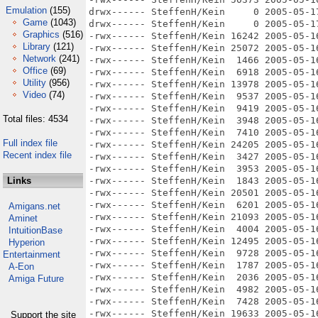
Emulation
(155)
Game
(1043)
Graphics
(516)
Library
(121)
Network
(241)
Office
(69)
Utility
(956)
Video
(74)
Total files: 4534
Full index file
Recent index file
Links
Amigans.net
Aminet
IntuitionBase
Hyperion
Entertainment
A-Eon
Amiga Future
Support the site