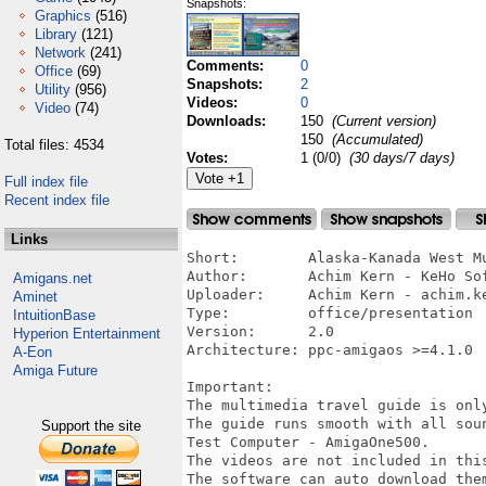
Snapshots:
Graphics
(516)
Library
(121)
Network
(241)
Comments:
0
Office
(69)
Snapshots:
2
Utility
(956)
Videos:
0
Video
(74)
Downloads:
150
(Current version)
150
(Accumulated)
Total files: 4534
Votes:
1 (0/0)
(30 days/7 days)
Full index file
Recent index file
Links
Short:        Alaska-Kanada West Mu
Author:       Achim Kern - KeHo Sof
Amigans.net
Uploader:     Achim Kern - achim.ke
Aminet
Type:         office/presentation

IntuitionBase
Version:      2.0

Hyperion Entertainment
Architecture: ppc-amigaos >=4.1.0

A-Eon
Amiga Future
Important:

The multimedia travel guide is only
The guide runs smooth with all sou
Support the site
Test Computer - AmigaOne500.

The videos are not included in this
The software can auto download them