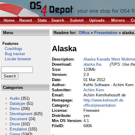
Home
Recent
Stats
Search
Submit
Uploads
Mirrors
Co
Menu
Readme for:
Office
»
Presentation
» alaska.
Features
Alaska
Crashlogs
Bug tracker
Locale browser
Description:
Alaska Kanada West Multime
Download:
alaska.lha
(TIPS: Use the
Size:
123Mb
Version:
2.0
Date:
01 Mar 2012
Author:
KeHo Software - Achim Kern
Categories
Submitter:
Achim.Kern
Email:
Achim Kern/kehosoft de
Audio
(351)
Homepage:
http://www.kehosoft.de
Datatype
(51)
Category:
office/presentation
Demo
(206)
License:
Freeware
Development
(625)
Distribute:
yes
Document
(24)
Min OS Version:
4.1
Driver
(102)
FileID:
6906
Emulation
(155)
Game
(1043)