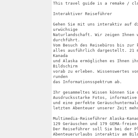
This travel guide is a remake / cl
Interaktiver Reiseführer

Gehen Sie mit uns interaktiv auf d
urwüchsige

Naturlandschaft. Wir zeigen Ihnen 
durchführt. 

Vom Besuch des Reisebüros bis zur 
alles ausführlich dargestellt. 21 
Kanada

und Alaska ermöglichen es Ihnen ih
Bildschirm

vorab zu erleben. Wissenswertes vo
runden

das Informationsspektrum ab.

Ihr gesammeltes Wissen können Sie 
Ausdrucksstarke Fotos, informative
und eine perfekte Geräuschuntermal
letzten Abenteuer unserer Zeit mehr
Multimedia-Reiseführer Alaska-Kanad
129 Geräuschen und 179 GEMA-freien 
Der Reiseführer soll Sie bei der P
Abenteuerurlaubs interaktiv am Bild