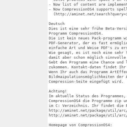
- Now list of content are implement
- Now CompressionOS4 supports spell
  (http://aminet.net/search?query=i
Deutsch

Dies ist eine sehr frühe Beta-Versi
Programm CompressionOS4. 

Die ist kein neues Pack-programm wi
PDF-Generator, der es fast ermöglic
einfache Art und Weise PDF's zu ers
Wie gesagt, es ist noch eine sehr f
damit aber schon möglich sinnvolle 
Gebt den Programm eine Chance und 
zukommen. Kontakt-daten findet Ihr 
Wenn Ihr auch das Programm ArtEffec
Bildmaipulationsmöglichkeiten der 
Compression-Seite eingefügt wird.

Achtung!

Im aktuelle Status des Programmes, 
CompressionOS4 die Programme zip un
im C: Verzeichnis. Ihr findet die P
http://aminet.net/package/util/arc/
http://aminet.net/package/util/arc/
Homepage von CompressionOS4:
