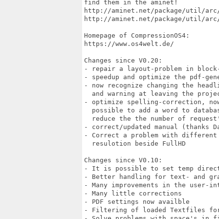
find them in the aminet!

http://aminet.net/package/util/arc/
http://aminet.net/package/util/arc/
Homepage of CompressionOS4:

https://www.os4welt.de/

Changes since V0.20:

- repair a layout-problem in block-
- speedup and optimize the pdf-gene
- now recognize changing the headli
  and warning at leaving the projec
- optimize spelling-correction, now
  possible to add a word to databas
  reduce the the number of request'
- correct/updated manual (thanks Da
- Correct a problem with different 
  resulotion beside FullHD

Changes since V0.10:

- It is possible to set temp direct
- Better handling for text- and gra
- Many improvements in the user-int
- Many little corrections

- PDF settings now availble

- Filtering of loaded Textfiles for
- Solve problems with space's in fi