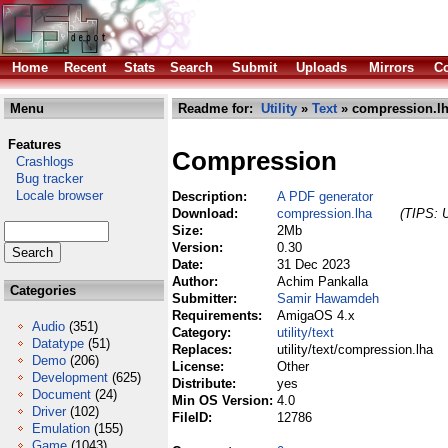
Home
Recent
Stats
Search
Submit
Uploads
Mirrors
Co
Menu
Readme for:
Utility
»
Text
» compression.l
Features
Compression
Crashlogs
Bug tracker
Locale browser
Description:
A PDF generator
Download:
compression.lha
(TIPS: U
Size:
2Mb
Version:
0.30
Date:
31 Dec 2023
Author:
Achim Pankalla
Categories
Submitter:
Samir Hawamdeh
Requirements:
AmigaOS 4.x
Audio
(351)
Category:
utility/text
Datatype
(51)
Replaces:
utility/text/compression.lha
Demo
(206)
License:
Other
Development
(625)
Distribute:
yes
Document
(24)
Min OS Version:
4.0
Driver
(102)
FileID:
12786
Emulation
(155)
Game
(1043)