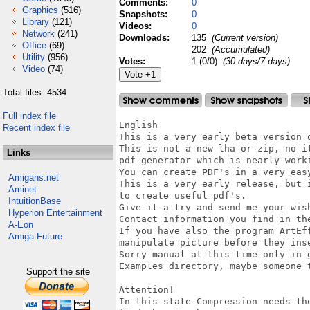
Comments:
0
Graphics
(516)
Snapshots:
0
Library
(121)
Videos:
0
Network
(241)
Downloads:
135
(Current version)
Office
(69)
202
(Accumulated)
Utility
(956)
Votes:
1 (0/0)
(30 days/7 days)
Video
(74)
Total files: 4534
Full index file
English

Recent index file
This is a very early beta version o
This is not a new lha or zip, no it
Links
pdf-generator which is nearly worki
You can create PDF's in a very easy
Amigans.net
This is a very early release, but 
Aminet
to create useful pdf's.

IntuitionBase
Give it a try and send me your wis
Hyperion Entertainment
Contact information you find in the
A-Eon
If you have also the program ArtEf
Amiga Future
manipulate picture before they inse
Sorry manual at this time only in 
Examples directory, maybe someone t
Support the site
Attention!

In this state Compression needs th