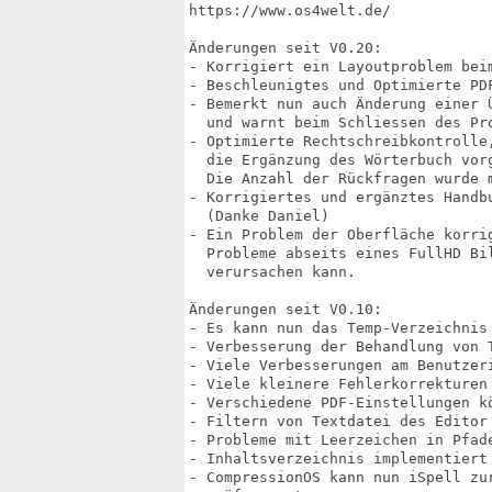
https://www.os4welt.de/

Änderungen seit V0.20:

- Korrigiert ein Layoutproblem beim
- Beschleunigtes und Optimierte PDF
- Bemerkt nun auch Änderung einer Ü
  und warnt beim Schliessen des Pro
- Optimierte Rechtschreibkontrolle,
  die Ergänzung des Wörterbuch vorg
  Die Anzahl der Rückfragen wurde m
- Korrigiertes und ergänztes Handbu
  (Danke Daniel)

- Ein Problem der Oberfläche korrig
  Probleme abseits eines FullHD Bil
  verursachen kann.

Änderungen seit V0.10:

- Es kann nun das Temp-Verzeichnis 
- Verbesserung der Behandlung von T
- Viele Verbesserungen am Benutzeri
- Viele kleinere Fehlerkorrekturen

- Verschiedene PDF-Einstellungen kö
- Filtern von Textdatei des Editor

- Probleme mit Leerzeichen in Pfade
- Inhaltsverzeichnis implementiert

- CompressionOS kann nun iSpell zur