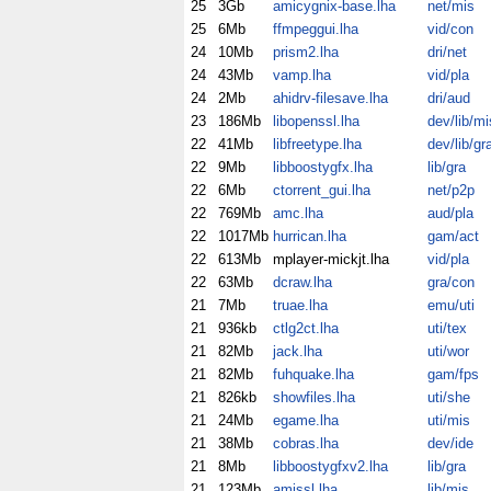
25
3Gb
amicygnix-base.lha
net/mis
25
6Mb
ffmpeggui.lha
vid/con
24
10Mb
prism2.lha
dri/net
24
43Mb
vamp.lha
vid/pla
24
2Mb
ahidrv-filesave.lha
dri/aud
23
186Mb
libopenssl.lha
dev/lib/mi
22
41Mb
libfreetype.lha
dev/lib/gr
22
9Mb
libboostygfx.lha
lib/gra
22
6Mb
ctorrent_gui.lha
net/p2p
22
769Mb
amc.lha
aud/pla
22
1017Mb
hurrican.lha
gam/act
22
613Mb
mplayer-mickjt.lha
vid/pla
22
63Mb
dcraw.lha
gra/con
21
7Mb
truae.lha
emu/uti
21
936kb
ctlg2ct.lha
uti/tex
21
82Mb
jack.lha
uti/wor
21
82Mb
fuhquake.lha
gam/fps
21
826kb
showfiles.lha
uti/she
21
24Mb
egame.lha
uti/mis
21
38Mb
cobras.lha
dev/ide
21
8Mb
libboostygfxv2.lha
lib/gra
21
123Mb
amissl.lha
lib/mis