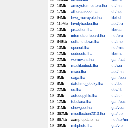
20
18Mb
amisystemrestore.lha
uti/mis
20
17Mb
atheros5000.lha
dri/net
20
94Mb
hwp_muiroyale.lha
lib/hol
20
119Mb
hivelytracker.lha
aud/tra
20
13Mb
proaction.lha
lib/rea
20
28Mb
internetsurfboard.lha
net/bro
20
849kb
softshutdown.lha
uti/she
20
10Mb
openurl.lha
net/mis
20
12Mb
codesets.lha
lib/mis
20
22Mb
wormwars.lha
gam/act
20
32Mb
maclikedock.lha
uti/wor
20
13Mb
mixer.lha
aud/mis
20
9Mb
saga.lha
gam/boa
20
8Mb
datetime_docky.lha
uti/doc
20
22Mb
oo.lha
dev/lib
19
3Mb
autocopyfile.lha
uti/scr
19
12Mb
tubularix.lha
gam/puz
19
31Mb
showgeo.lha
gra/vec
19
362Mb
micollection2010.lha
gra/ico
19
867kb
aamp-update.lha
net/ser/m
19
39Mb
mihphoto.lha
gra/vie