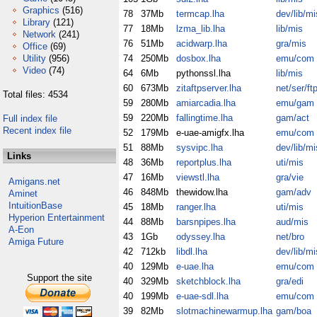
Graphics
(516)
78
37Mb
termcap.lha
dev/lib/mi
Library
(121)
77
18Mb
lzma_lib.lha
lib/mis
Network
(241)
76
51Mb
acidwarp.lha
gra/mis
Office
(69)
Utility
(956)
74
250Mb
dosbox.lha
emu/com
Video
(74)
64
6Mb
pythonssl.lha
lib/mis
60
673Mb
zitaftpserver.lha
net/ser/ft
Total files: 4534
59
280Mb
amiarcadia.lha
emu/gam
59
220Mb
fallingtime.lha
gam/act
Full index file
Recent index file
52
179Mb
e-uae-amigfx.lha
emu/com
51
88Mb
sysvipc.lha
dev/lib/mi
Links
48
36Mb
reportplus.lha
uti/mis
47
16Mb
viewstl.lha
gra/vie
Amigans.net
46
848Mb
thewidow.lha
gam/adv
Aminet
IntuitionBase
45
18Mb
ranger.lha
uti/mis
Hyperion Entertainment
44
88Mb
barsnpipes.lha
aud/mis
A-Eon
43
1Gb
odyssey.lha
net/bro
Amiga Future
42
712kb
libdl.lha
dev/lib/mi
40
129Mb
e-uae.lha
emu/com
Support the site
40
329Mb
sketchblock.lha
gra/edi
40
199Mb
e-uae-sdl.lha
emu/com
39
82Mb
slotmachinewarmup.lha
gam/boa