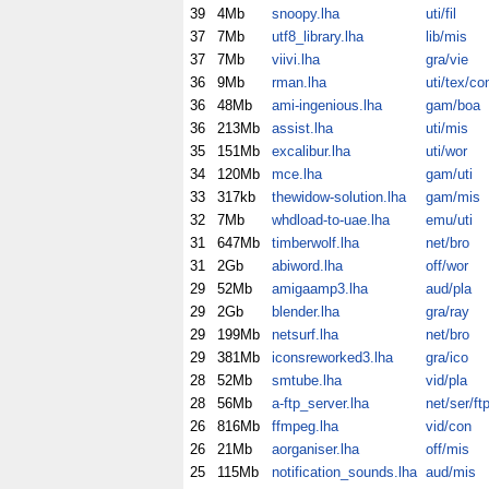
39
4Mb
snoopy.lha
uti/fil
37
7Mb
utf8_library.lha
lib/mis
37
7Mb
viivi.lha
gra/vie
36
9Mb
rman.lha
uti/tex/co
36
48Mb
ami-ingenious.lha
gam/boa
36
213Mb
assist.lha
uti/mis
35
151Mb
excalibur.lha
uti/wor
34
120Mb
mce.lha
gam/uti
33
317kb
thewidow-solution.lha
gam/mis
32
7Mb
whdload-to-uae.lha
emu/uti
31
647Mb
timberwolf.lha
net/bro
31
2Gb
abiword.lha
off/wor
29
52Mb
amigaamp3.lha
aud/pla
29
2Gb
blender.lha
gra/ray
29
199Mb
netsurf.lha
net/bro
29
381Mb
iconsreworked3.lha
gra/ico
28
52Mb
smtube.lha
vid/pla
28
56Mb
a-ftp_server.lha
net/ser/ft
26
816Mb
ffmpeg.lha
vid/con
26
21Mb
aorganiser.lha
off/mis
25
115Mb
notification_sounds.lha
aud/mis