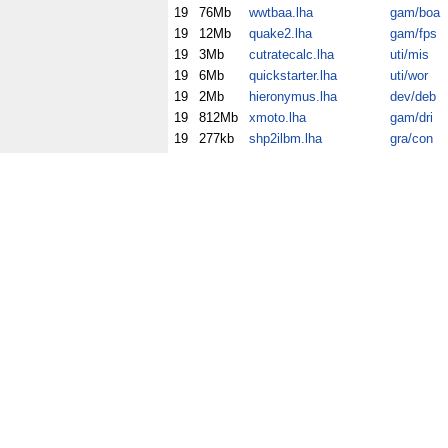
19
76Mb
wwtbaa.lha
gam/boa
19
12Mb
quake2.lha
gam/fps
19
3Mb
cutratecalc.lha
uti/mis
19
6Mb
quickstarter.lha
uti/wor
19
2Mb
hieronymus.lha
dev/deb
19
812Mb
xmoto.lha
gam/dri
19
277kb
shp2ilbm.lha
gra/con