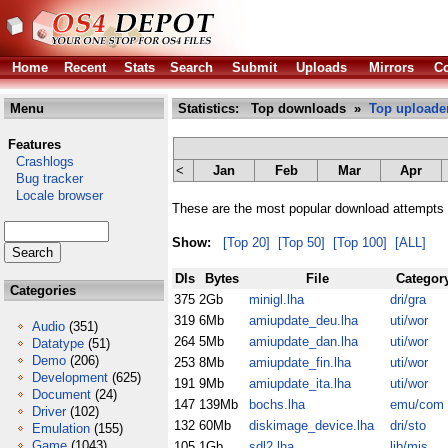
Home
Recent
Stats
Search
Submit
Uploads
Mirrors
Co
Menu
Statistics: Top downloads »
Top uploade
Features
Crashlogs
<
Jan
Feb
Mar
Apr
Bug tracker
Locale browser
These are the most popular download attempts 
Show:
[Top 20]
[Top 50]
[Top 100]
[ALL]
Dls
Bytes
File
Categor
Categories
375
2Gb
minigl.lha
dri/gra
319
6Mb
amiupdate_deu.lha
uti/wor
Audio
(351)
264
5Mb
amiupdate_dan.lha
uti/wor
Datatype
(51)
Demo
(206)
253
8Mb
amiupdate_fin.lha
uti/wor
Development
(625)
191
9Mb
amiupdate_ita.lha
uti/wor
Document
(24)
147
139Mb
bochs.lha
emu/com
Driver
(102)
132
60Mb
diskimage_device.lha
dri/sto
Emulation
(155)
Game
(1043)
105
1Gb
sdl2.lha
lib/mis