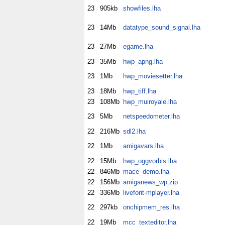
23
905kb
showfiles.lha
23
14Mb
datatype_sound_signal.lha
23
27Mb
egame.lha
23
35Mb
hwp_apng.lha
23
1Mb
hwp_moviesetter.lha
23
18Mb
hwp_tiff.lha
23
108Mb
hwp_muiroyale.lha
23
5Mb
netspeedometer.lha
22
216Mb
sdl2.lha
22
1Mb
amigavars.lha
22
15Mb
hwp_oggvorbis.lha
22
846Mb
mace_demo.lha
22
156Mb
amiganews_wp.zip
22
336Mb
liveforit-mplayer.lha
22
297kb
onchipmem_res.lha
22
19Mb
mcc_texteditor.lha