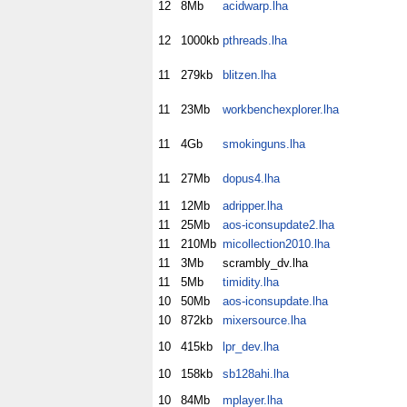
12
8Mb
acidwarp.lha
12
1000kb
pthreads.lha
11
279kb
blitzen.lha
11
23Mb
workbenchexplorer.lha
11
4Gb
smokinguns.lha
11
27Mb
dopus4.lha
11
12Mb
adripper.lha
11
25Mb
aos-iconsupdate2.lha
11
210Mb
micollection2010.lha
11
3Mb
scrambly_dv.lha
11
5Mb
timidity.lha
10
50Mb
aos-iconsupdate.lha
10
872kb
mixersource.lha
10
415kb
lpr_dev.lha
10
158kb
sb128ahi.lha
10
84Mb
mplayer.lha