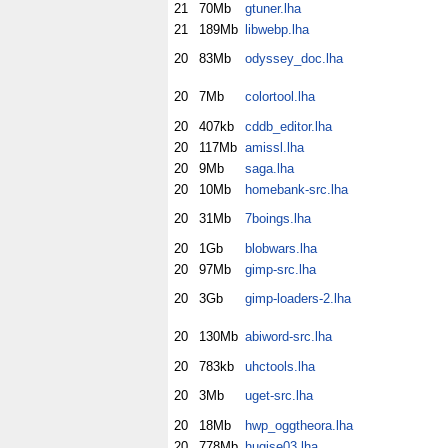
21
70Mb
gtuner.lha
21
189Mb
libwebp.lha
20
83Mb
odyssey_doc.lha
20
7Mb
colortool.lha
20
407kb
cddb_editor.lha
20
117Mb
amissl.lha
20
9Mb
saga.lha
20
10Mb
homebank-src.lha
20
31Mb
7boings.lha
20
1Gb
blobwars.lha
20
97Mb
gimp-src.lha
20
3Gb
gimp-loaders-2.lha
20
130Mb
abiword-src.lha
20
783kb
uhctools.lha
20
3Mb
uget-src.lha
20
18Mb
hwp_oggtheora.lha
20
778Mb
hugise03.lha