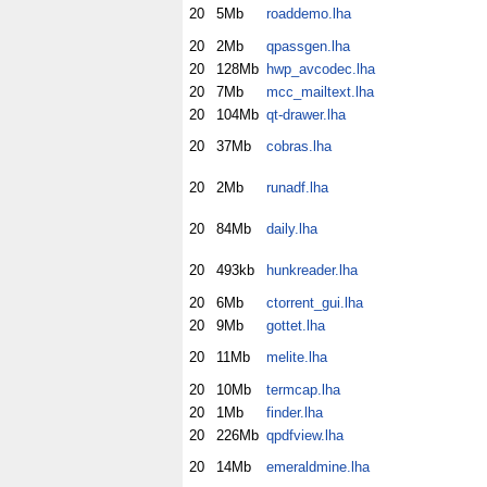
20
5Mb
roaddemo.lha
20
2Mb
qpassgen.lha
20
128Mb
hwp_avcodec.lha
20
7Mb
mcc_mailtext.lha
20
104Mb
qt-drawer.lha
20
37Mb
cobras.lha
20
2Mb
runadf.lha
20
84Mb
daily.lha
20
493kb
hunkreader.lha
20
6Mb
ctorrent_gui.lha
20
9Mb
gottet.lha
20
11Mb
melite.lha
20
10Mb
termcap.lha
20
1Mb
finder.lha
20
226Mb
qpdfview.lha
20
14Mb
emeraldmine.lha