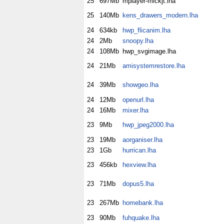
25
697Mb
mplayer-mickjt.lha
25
140Mb
kens_drawers_modern.lha
24
634kb
hwp_flicanim.lha
24
2Mb
snoopy.lha
24
108Mb
hwp_svgimage.lha
24
21Mb
amisystemrestore.lha
24
39Mb
showgeo.lha
24
12Mb
openurl.lha
24
16Mb
mixer.lha
23
9Mb
hwp_jpeg2000.lha
23
19Mb
aorganiser.lha
23
1Gb
hurrican.lha
23
456kb
hexview.lha
23
71Mb
dopus5.lha
23
267Mb
homebank.lha
23
90Mb
fuhquake.lha