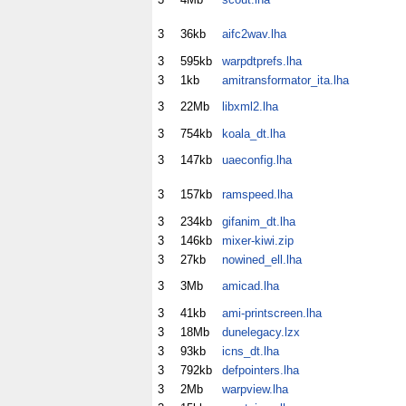
3
36kb
aifc2wav.lha
3
595kb
warpdtprefs.lha
3
1kb
amitransformator_ita.lha
3
22Mb
libxml2.lha
3
754kb
koala_dt.lha
3
147kb
uaeconfig.lha
3
157kb
ramspeed.lha
3
234kb
gifanim_dt.lha
3
146kb
mixer-kiwi.zip
3
27kb
nowined_ell.lha
3
3Mb
amicad.lha
3
41kb
ami-printscreen.lha
3
18Mb
dunelegacy.lzx
3
93kb
icns_dt.lha
3
792kb
defpointers.lha
3
2Mb
warpview.lha