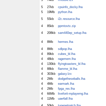
5
27kb
cpuinfo_docky.lha
5
19Mb
python.lha
5
55kb
i2c.resource.lha
4
85kb
ppmtovtx.zip
4
208kb
sam440ep_setup.lha
4
8Mb
hermes.lha
4
8Mb
sdlpop.lha
4
89kb
cubes_bl.lha
4
48kb
ragemem.lha
4
130kb
flyingtoasters_bl.lha
4
88kb
flamme_bl.lha
4
303kb
galaxy.lzx
4
2Mb
dodgetheseballs.lha
4
4Mb
earmark.lha
4
2Mb
fpga_res.lha
4
66Mb
liveforit-mplayerng.lha
4
11Mb
uae4all.lha
4
50kb
tunenetpatch.lha