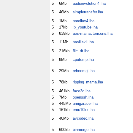
5
6Mb
audioevolution4.lha
5
46Mb
simpletransfer.lha
5
1Mb
parallax4.lha
5
17kb
ib_youtube.lha
5
839kb
aos-mainactoricons.lha
5
11Mb
basiliskii.lha
5
216kb
flic_dt.lha
5
8Mb
cputemp.lha
5
29Mb
prboomgl.lha
5
78kb
ripping_mama.lha
5
461kb
face3d.lha
5
7Mb
openssh.lha
5
445Mb
amigaracer.lha
5
161kb
emu10kx.lha
5
40Mb
avcodec.lha
5
600kb
binmerge.lha