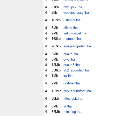
4
81kb
hwp_pcx.lha
4
2kb
wookieclassy.lha
4
102kb
usbmidi.lha
4
3Mb
aliens.lha
4
2Mb
yellowbabel.lha
4
168kb
reqtools.lha
4
287kb
amigaamp-dec.lha
4
2Mb
quake.lha
4
3Mb
cwe.lha
4
12Mb
quake3.lha
4
538kb
a52_avcodec.lha
4
1Mb
ira.lha
4
2Mb
crabber.lha
4
119Mb
gus_soundfont.lha
4
30kb
titleclock.lha
4
8Mb
yt.lha
4
32Mb
minislug.lha