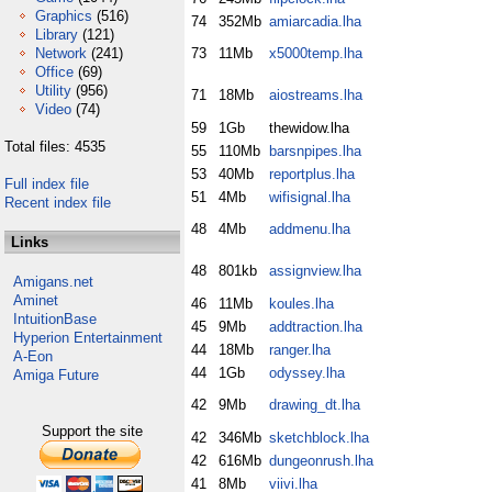
Graphics
(516)
74
352Mb
amiarcadia.lha
Library
(121)
Network
(241)
73
11Mb
x5000temp.lha
Office
(69)
Utility
(956)
71
18Mb
aiostreams.lha
Video
(74)
59
1Gb
thewidow.lha
Total files: 4535
55
110Mb
barsnpipes.lha
53
40Mb
reportplus.lha
Full index file
51
4Mb
wifisignal.lha
Recent index file
48
4Mb
addmenu.lha
Links
48
801kb
assignview.lha
Amigans.net
Aminet
46
11Mb
koules.lha
IntuitionBase
45
9Mb
addtraction.lha
Hyperion Entertainment
44
18Mb
ranger.lha
A-Eon
44
1Gb
odyssey.lha
Amiga Future
42
9Mb
drawing_dt.lha
Support the site
42
346Mb
sketchblock.lha
42
616Mb
dungeonrush.lha
41
8Mb
viivi.lha