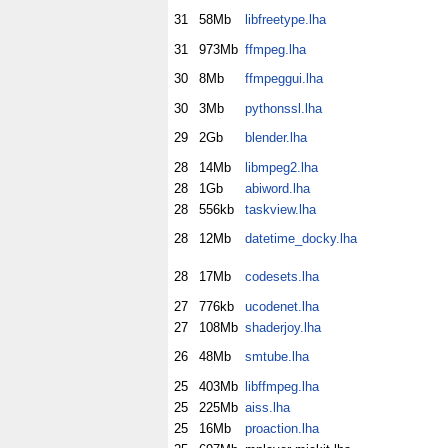
31
58Mb
libfreetype.lha
31
973Mb
ffmpeg.lha
30
8Mb
ffmpeggui.lha
30
3Mb
pythonssl.lha
29
2Gb
blender.lha
28
14Mb
libmpeg2.lha
28
1Gb
abiword.lha
28
556kb
taskview.lha
28
12Mb
datetime_docky.lha
28
17Mb
codesets.lha
27
776kb
ucodenet.lha
27
108Mb
shaderjoy.lha
26
48Mb
smtube.lha
25
403Mb
libffmpeg.lha
25
225Mb
aiss.lha
25
16Mb
proaction.lha