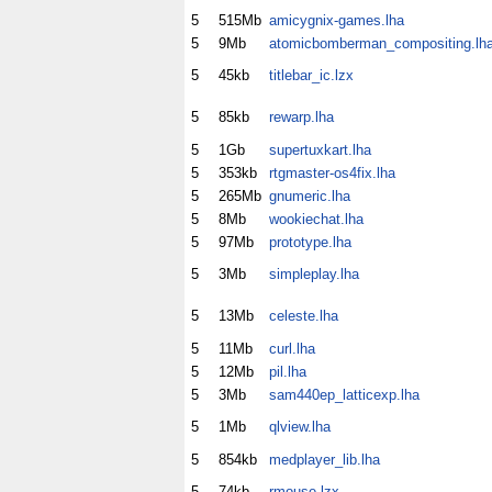
5
515Mb
amicygnix-games.lha
5
9Mb
atomicbomberman_compositing.lh
5
45kb
titlebar_ic.lzx
5
85kb
rewarp.lha
5
1Gb
supertuxkart.lha
5
353kb
rtgmaster-os4fix.lha
5
265Mb
gnumeric.lha
5
8Mb
wookiechat.lha
5
97Mb
prototype.lha
5
3Mb
simpleplay.lha
5
13Mb
celeste.lha
5
11Mb
curl.lha
5
12Mb
pil.lha
5
3Mb
sam440ep_latticexp.lha
5
1Mb
qlview.lha
5
854kb
medplayer_lib.lha
5
74kb
rmouse.lzx