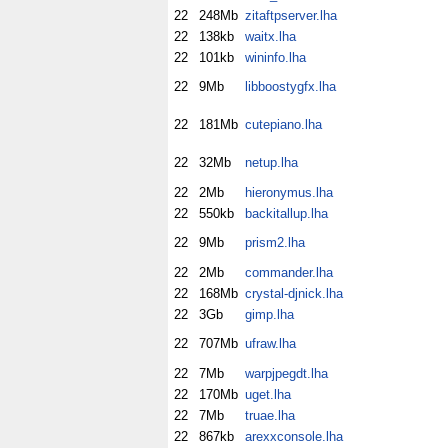
22
248Mb
zitaftpserver.lha
22
138kb
waitx.lha
22
101kb
wininfo.lha
22
9Mb
libboostygfx.lha
22
181Mb
cutepiano.lha
22
32Mb
netup.lha
22
2Mb
hieronymus.lha
22
550kb
backitallup.lha
22
9Mb
prism2.lha
22
2Mb
commander.lha
22
168Mb
crystal-djnick.lha
22
3Gb
gimp.lha
22
707Mb
ufraw.lha
22
7Mb
warpjpegdt.lha
22
170Mb
uget.lha
22
7Mb
truae.lha
22
867kb
arexxconsole.lha