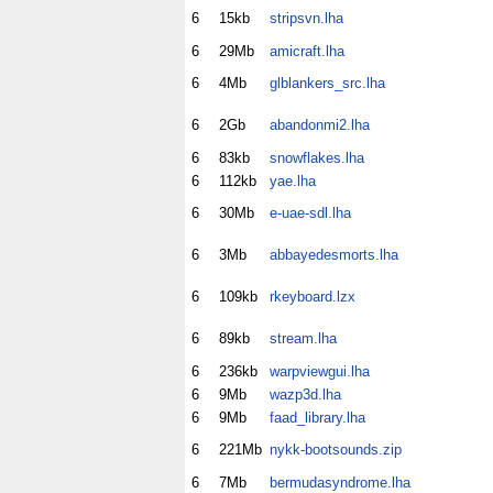
6
15kb
stripsvn.lha
6
29Mb
amicraft.lha
6
4Mb
glblankers_src.lha
6
2Gb
abandonmi2.lha
6
83kb
snowflakes.lha
6
112kb
yae.lha
6
30Mb
e-uae-sdl.lha
6
3Mb
abbayedesmorts.lha
6
109kb
rkeyboard.lzx
6
89kb
stream.lha
6
236kb
warpviewgui.lha
6
9Mb
wazp3d.lha
6
9Mb
faad_library.lha
6
221Mb
nykk-bootsounds.zip
6
7Mb
bermudasyndrome.lha