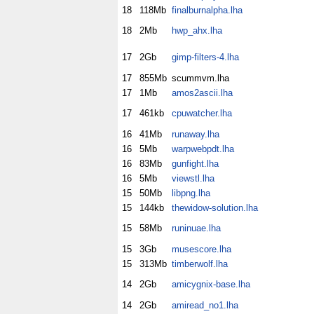
18
118Mb
finalburnalpha.lha
18
2Mb
hwp_ahx.lha
17
2Gb
gimp-filters-4.lha
17
855Mb
scummvm.lha
17
1Mb
amos2ascii.lha
17
461kb
cpuwatcher.lha
16
41Mb
runaway.lha
16
5Mb
warpwebpdt.lha
16
83Mb
gunfight.lha
16
5Mb
viewstl.lha
15
50Mb
libpng.lha
15
144kb
thewidow-solution.lha
15
58Mb
runinuae.lha
15
3Gb
musescore.lha
15
313Mb
timberwolf.lha
14
2Gb
amicygnix-base.lha
14
2Gb
amiread_no1.lha