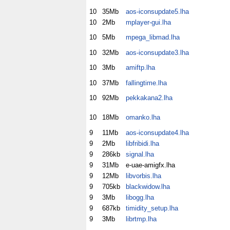
10
35Mb
aos-iconsupdate5.lha
10
2Mb
mplayer-gui.lha
10
5Mb
mpega_libmad.lha
10
32Mb
aos-iconsupdate3.lha
10
3Mb
amiftp.lha
10
37Mb
fallingtime.lha
10
92Mb
pekkakana2.lha
10
18Mb
omanko.lha
9
11Mb
aos-iconsupdate4.lha
9
2Mb
libfribidi.lha
9
286kb
signal.lha
9
31Mb
e-uae-amigfx.lha
9
12Mb
libvorbis.lha
9
705kb
blackwidow.lha
9
3Mb
libogg.lha
9
687kb
timidity_setup.lha
9
3Mb
librtmp.lha