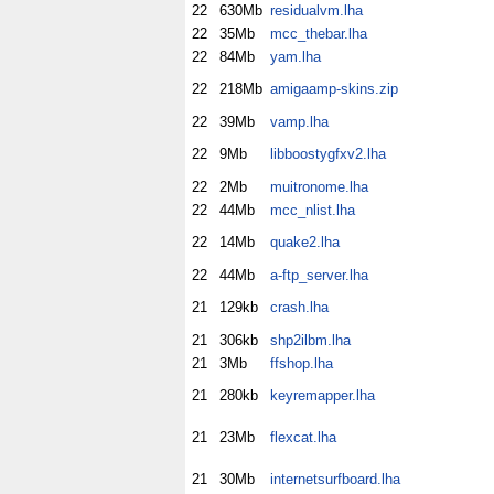
22
630Mb
residualvm.lha
22
35Mb
mcc_thebar.lha
22
84Mb
yam.lha
22
218Mb
amigaamp-skins.zip
22
39Mb
vamp.lha
22
9Mb
libboostygfxv2.lha
22
2Mb
muitronome.lha
22
44Mb
mcc_nlist.lha
22
14Mb
quake2.lha
22
44Mb
a-ftp_server.lha
21
129kb
crash.lha
21
306kb
shp2ilbm.lha
21
3Mb
ffshop.lha
21
280kb
keyremapper.lha
21
23Mb
flexcat.lha
21
30Mb
internetsurfboard.lha