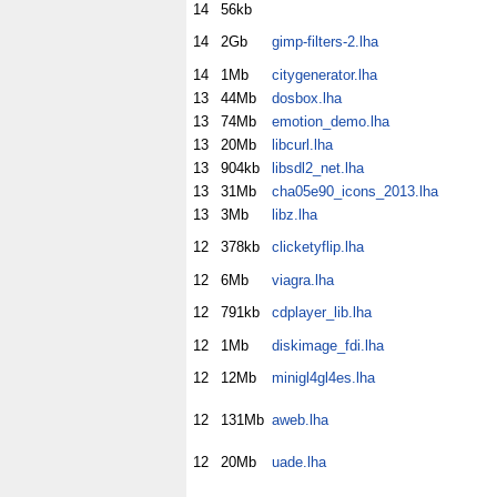
14
56kb
14
2Gb
gimp-filters-2.lha
14
1Mb
citygenerator.lha
13
44Mb
dosbox.lha
13
74Mb
emotion_demo.lha
13
20Mb
libcurl.lha
13
904kb
libsdl2_net.lha
13
31Mb
cha05e90_icons_2013.lha
13
3Mb
libz.lha
12
378kb
clicketyflip.lha
12
6Mb
viagra.lha
12
791kb
cdplayer_lib.lha
12
1Mb
diskimage_fdi.lha
12
12Mb
minigl4gl4es.lha
12
131Mb
aweb.lha
12
20Mb
uade.lha