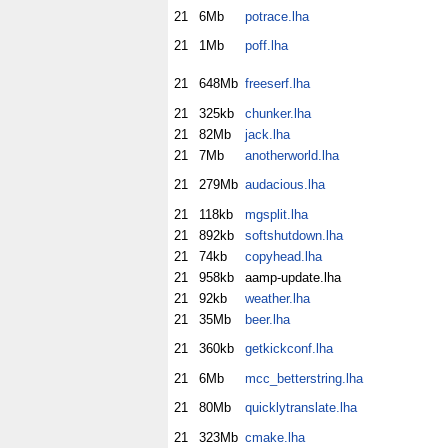
21
6Mb
potrace.lha
21
1Mb
poff.lha
21
648Mb
freeserf.lha
21
325kb
chunker.lha
21
82Mb
jack.lha
21
7Mb
anotherworld.lha
21
279Mb
audacious.lha
21
118kb
mgsplit.lha
21
892kb
softshutdown.lha
21
74kb
copyhead.lha
21
958kb
aamp-update.lha
21
92kb
weather.lha
21
35Mb
beer.lha
21
360kb
getkickconf.lha
21
6Mb
mcc_betterstring.lha
21
80Mb
quicklytranslate.lha
21
323Mb
cmake.lha