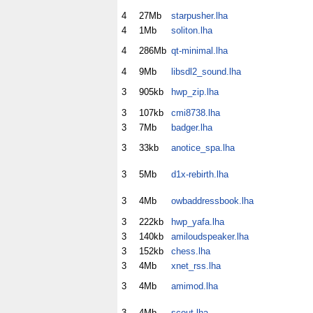
4
27Mb
starpusher.lha
4
1Mb
soliton.lha
4
286Mb
qt-minimal.lha
4
9Mb
libsdl2_sound.lha
3
905kb
hwp_zip.lha
3
107kb
cmi8738.lha
3
7Mb
badger.lha
3
33kb
anotice_spa.lha
3
5Mb
d1x-rebirth.lha
3
4Mb
owbaddressbook.lha
3
222kb
hwp_yafa.lha
3
140kb
amiloudspeaker.lha
3
152kb
chess.lha
3
4Mb
xnet_rss.lha
3
4Mb
amimod.lha
3
4Mb
scout.lha