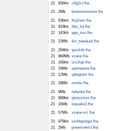
21
936kb
ctlg2ct.lha
21
2Mb
bootmemtester.lha
21
636kb
lha2ram.lha
21
929kb
filer_ita.lha
21
143kb
app_mui.lha
21
23Mb
ikir_tweaked.lha
21
204kb
quickdir.lha
21
969Mb
xsane.lha
21
156kb
tzx2tap.lha
21
16Mb
openarena.lha
21
12Mb
qdiagram.lha
21
29Mb
rombo.lha
21
9Mb
nelipala.lha
21
989kb
qtresistors.lha
21
16Mb
ioquake3.lha
21
57Mb
xsane-src.lha
21
979kb
os4depotgui.lha
21
2Mb
powerselect.lha