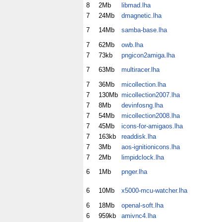
8
2Mb
libmad.lha
7
24Mb
dmagnetic.lha
7
14Mb
samba-base.lha
7
62Mb
owb.lha
7
73kb
pngicon2amiga.lha
7
63Mb
multiracer.lha
7
36Mb
micollection.lha
7
130Mb
micollection2007.lha
7
8Mb
devinfosng.lha
7
54Mb
micollection2008.lha
7
45Mb
icons-for-amigaos.lha
7
163kb
readdisk.lha
7
3Mb
aos-ignitionicons.lha
7
2Mb
limpidclock.lha
6
1Mb
pnger.lha
6
10Mb
x5000-mcu-watcher.lha
6
18Mb
openal-soft.lha
6
959kb
amivnc4.lha