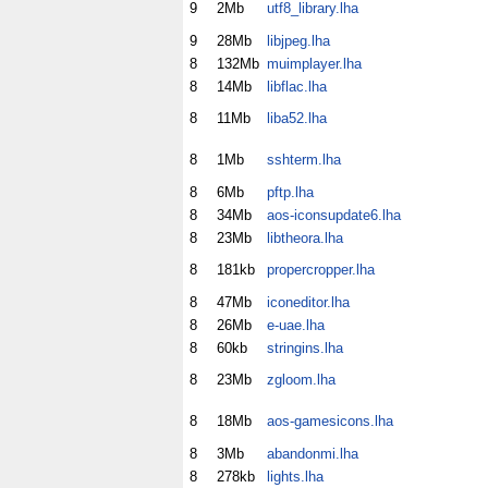
9
2Mb
utf8_library.lha
9
28Mb
libjpeg.lha
8
132Mb
muimplayer.lha
8
14Mb
libflac.lha
8
11Mb
liba52.lha
8
1Mb
sshterm.lha
8
6Mb
pftp.lha
8
34Mb
aos-iconsupdate6.lha
8
23Mb
libtheora.lha
8
181kb
propercropper.lha
8
47Mb
iconeditor.lha
8
26Mb
e-uae.lha
8
60kb
stringins.lha
8
23Mb
zgloom.lha
8
18Mb
aos-gamesicons.lha
8
3Mb
abandonmi.lha
8
278kb
lights.lha