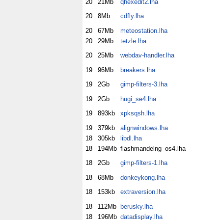
20
21Mb
qhexedit2.lha
20
8Mb
cdfly.lha
20
67Mb
meteostation.lha
20
29Mb
tetzle.lha
20
25Mb
webdav-handler.lha
19
96Mb
breakers.lha
19
2Gb
gimp-filters-3.lha
19
2Gb
hugi_se4.lha
19
893kb
xpksqsh.lha
19
379kb
alignwindows.lha
18
305kb
libdl.lha
18
194Mb
flashmandelng_os4.lha
18
2Gb
gimp-filters-1.lha
18
68Mb
donkeykong.lha
18
153kb
extraversion.lha
18
112Mb
berusky.lha
18
196Mb
datadisplay.lha