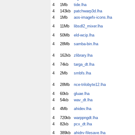
4
1Mb
tide.lha
4
143kb
patchwarp3d.lha
4
1Mb
aos-imagefx-icons.lha
4
11Mb
libsdl2_mixer.lha
4
50Mb
eld-wcip.lha
4
28Mb
samba-bin.lha
4
162kb
zlibrary.lha
4
74kb
targa_dt.lha
4
2Mb
smbfs.lha
4
28Mb
nce-trilobyte12.lha
4
60kb
gluae.lha
4
54kb
wav_dt.lha
4
4Mb
ahidev.lha
4
720kb
warppngdt.lha
4
82kb
pcx_dt.lha
4
389kb
ahidrv-filesave.lha