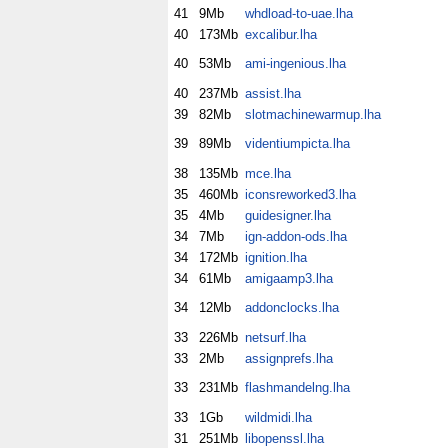
41
9Mb
whdload-to-uae.lha
40
173Mb
excalibur.lha
40
53Mb
ami-ingenious.lha
40
237Mb
assist.lha
39
82Mb
slotmachinewarmup.lha
39
89Mb
videntiumpicta.lha
38
135Mb
mce.lha
35
460Mb
iconsreworked3.lha
35
4Mb
guidesigner.lha
34
7Mb
ign-addon-ods.lha
34
172Mb
ignition.lha
34
61Mb
amigaamp3.lha
34
12Mb
addonclocks.lha
33
226Mb
netsurf.lha
33
2Mb
assignprefs.lha
33
231Mb
flashmandelng.lha
33
1Gb
wildmidi.lha
31
251Mb
libopenssl.lha