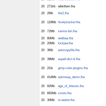
20
271kb
wbkillwin.lha
20
2Mb
the2.lha
20
119Mb
hivelytracker.lha
20
72Mb
xamos-bin.lha
20
80Mb
wwtbaa.lha
20
20Mb
lockjaw.lha
20
3Mb
autocopyfile.lha
20
39Mb
aspell-dict-nl.lha
20
2Gb
gimp-color-plugins.lha
20
414Mb
askmeup_demo.lha
20
92Mb
age_of_thieves.lha
20
855Mb
xmoto.lha
20
30Mb
ts-wetter.lha