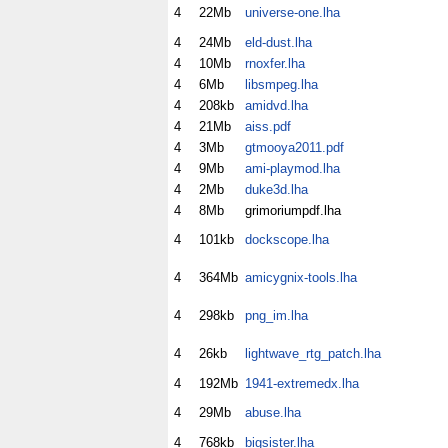
4
22Mb
universe-one.lha
4
24Mb
eld-dust.lha
4
10Mb
rnoxfer.lha
4
6Mb
libsmpeg.lha
4
208kb
amidvd.lha
4
21Mb
aiss.pdf
4
3Mb
gtmooya2011.pdf
4
9Mb
ami-playmod.lha
4
2Mb
duke3d.lha
4
8Mb
grimoriumpdf.lha
4
101kb
dockscope.lha
4
364Mb
amicygnix-tools.lha
4
298kb
png_im.lha
4
26kb
lightwave_rtg_patch.lha
4
192Mb
1941-extremedx.lha
4
29Mb
abuse.lha
4
768kb
bigsister.lha