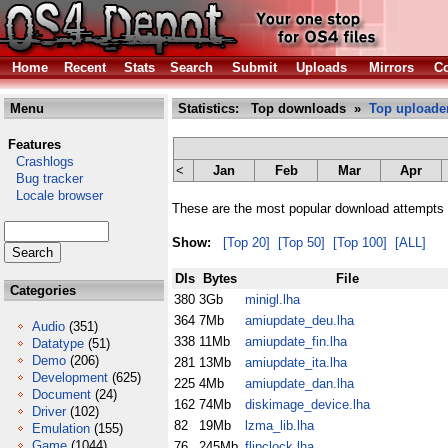
Home
Recent
Stats
Search
Submit
Uploads
Mirrors
Co
Menu
Statistics: Top downloads »
Top uploade
Features
Crashlogs
<
Jan
Feb
Mar
Apr
Bug tracker
Locale browser
These are the most popular download attempts 
Show:
[Top 20]
[Top 50]
[Top 100]
[ALL]
Dls
Bytes
File
Categories
380
3Gb
minigl.lha
364
7Mb
amiupdate_deu.lha
Audio
(351)
338
11Mb
amiupdate_fin.lha
Datatype
(51)
Demo
(206)
281
13Mb
amiupdate_ita.lha
Development
(625)
225
4Mb
amiupdate_dan.lha
Document
(24)
162
74Mb
diskimage_device.lha
Driver
(102)
82
19Mb
lzma_lib.lha
Emulation
(155)
Game
(1044)
76
245Mb
flipclock.lha