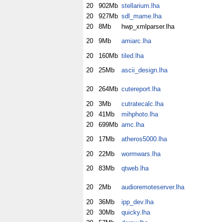
20
902Mb
stellarium.lha
20
927Mb
sdl_mame.lha
20
8Mb
hwp_xmlparser.lha
20
9Mb
amiarc.lha
20
160Mb
tiled.lha
20
25Mb
ascii_design.lha
20
264Mb
cutereport.lha
20
3Mb
cutratecalc.lha
20
41Mb
mihphoto.lha
20
699Mb
amc.lha
20
17Mb
atheros5000.lha
20
22Mb
wormwars.lha
20
83Mb
qtweb.lha
20
2Mb
audioremoteserver.lha
20
36Mb
ipp_dev.lha
20
30Mb
quicky.lha