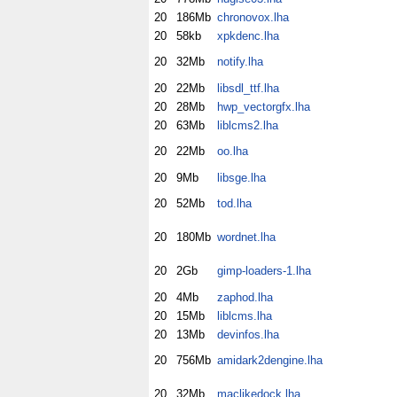
20
186Mb
chronovox.lha
20
58kb
xpkdenc.lha
20
32Mb
notify.lha
20
22Mb
libsdl_ttf.lha
20
28Mb
hwp_vectorgfx.lha
20
63Mb
liblcms2.lha
20
22Mb
oo.lha
20
9Mb
libsge.lha
20
52Mb
tod.lha
20
180Mb
wordnet.lha
20
2Gb
gimp-loaders-1.lha
20
4Mb
zaphod.lha
20
15Mb
liblcms.lha
20
13Mb
devinfos.lha
20
756Mb
amidark2dengine.lha
20
32Mb
maclikedock.lha