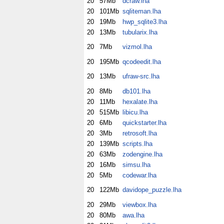
20
57Mb
dcraw.lha
20
101Mb
sqliteman.lha
20
19Mb
hwp_sqlite3.lha
20
13Mb
tubularix.lha
20
7Mb
vizmol.lha
20
195Mb
qcodeedit.lha
20
13Mb
ufraw-src.lha
20
8Mb
db101.lha
20
11Mb
hexalate.lha
20
515Mb
libicu.lha
20
6Mb
quickstarter.lha
20
3Mb
retrosoft.lha
20
139Mb
scripts.lha
20
63Mb
zodengine.lha
20
16Mb
simsu.lha
20
5Mb
codewar.lha
20
122Mb
davidope_puzzle.lha
20
29Mb
viewbox.lha
20
80Mb
awa.lha