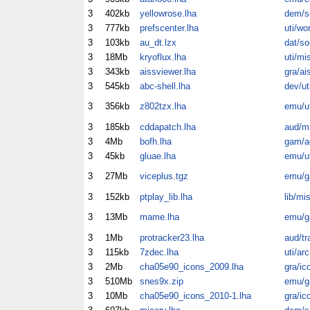
3
402kb
yellowrose.lha
dem/sc
3
777kb
prefscenter.lha
uti/wo
3
103kb
au_dt.lzx
dat/so
3
18Mb
kryoflux.lha
uti/mi
3
343kb
aissviewer.lha
gra/ai
3
545kb
abc-shell.lha
dev/ut
3
356kb
z802tzx.lha
emu/ut
3
185kb
cddapatch.lha
aud/m
3
4Mb
bofh.lha
gam/a
3
45kb
gluae.lha
emu/ut
3
27Mb
viceplus.tgz
emu/
3
152kb
ptplay_lib.lha
lib/mi
3
13Mb
mame.lha
emu/
3
1Mb
protracker23.lha
aud/tr
3
115kb
7zdec.lha
uti/arc
3
2Mb
cha05e90_icons_2009.lha
gra/ic
3
510Mb
snes9x.zip
emu/
3
10Mb
cha05e90_icons_2010-1.lha
gra/ic