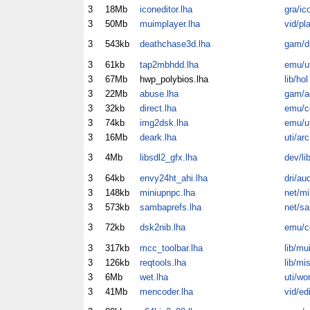
3
18Mb
iconeditor.lha
gra/ic
3
50Mb
muimplayer.lha
vid/pl
3
543kb
deathchase3d.lha
gam/dr
3
61kb
tap2mbhdd.lha
emu/ut
3
67Mb
hwp_polybios.lha
lib/hol
3
22Mb
abuse.lha
gam/a
3
32kb
direct.lha
emu/c
3
74kb
img2dsk.lha
emu/ut
3
16Mb
deark.lha
uti/arc
3
4Mb
libsdl2_gfx.lha
dev/li
3
64kb
envy24ht_ahi.lha
dri/au
3
148kb
miniupnpc.lha
net/mi
3
573kb
sambaprefs.lha
net/s
3
72kb
dsk2nib.lha
emu/c
3
317kb
mcc_toolbar.lha
lib/mu
3
126kb
reqtools.lha
lib/mi
3
6Mb
wet.lha
uti/wo
3
41Mb
mencoder.lha
vid/ed