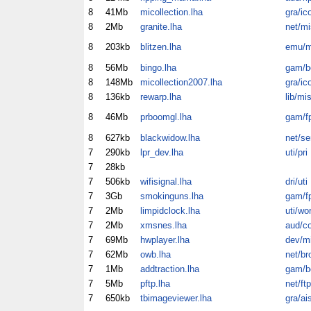
8
41Mb
micollection.lha
gra/ic
8
2Mb
granite.lha
net/mi
8
203kb
blitzen.lha
emu/m
8
56Mb
bingo.lha
gam/b
8
148Mb
micollection2007.lha
gra/ic
8
136kb
rewarp.lha
lib/mi
8
46Mb
prboomgl.lha
gam/f
8
627kb
blackwidow.lha
net/se
7
290kb
lpr_dev.lha
uti/pri
7
28kb
7
506kb
wifisignal.lha
dri/uti
7
3Gb
smokinguns.lha
gam/f
7
2Mb
limpidclock.lha
uti/wo
7
2Mb
xmsnes.lha
aud/c
7
69Mb
hwplayer.lha
dev/m
7
62Mb
owb.lha
net/br
7
1Mb
addtraction.lha
gam/b
7
5Mb
pftp.lha
net/ftp
7
650kb
tbimageviewer.lha
gra/ai