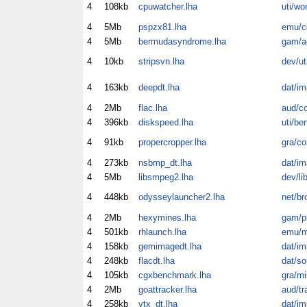
4
108kb
cpuwatcher.lha
uti/wo
4
5Mb
pspzx81.lha
emu/
4
5Mb
bermudasyndrome.lha
gam/a
4
10kb
stripsvn.lha
dev/ut
4
163kb
deepdt.lha
dat/im
4
2Mb
flac.lha
aud/c
4
396kb
diskspeed.lha
uti/be
4
91kb
propercropper.lha
gra/co
4
273kb
nsbmp_dt.lha
dat/im
4
5Mb
libsmpeg2.lha
dev/li
4
448kb
odysseylauncher2.lha
net/br
4
2Mb
hexymines.lha
gam/p
4
501kb
rhlaunch.lha
emu/m
4
158kb
gemimagedt.lha
dat/im
4
248kb
flacdt.lha
dat/so
4
105kb
cgxbenchmark.lha
gra/mi
4
2Mb
goattracker.lha
aud/tr
4
258kb
vtx_dt.lha
dat/im