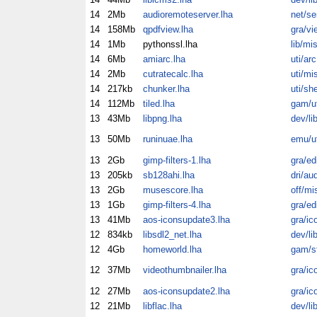
14
2Mb
audioremoteserver.lha
net/se
14
158Mb
qpdfview.lha
gra/vi
14
1Mb
pythonssl.lha
lib/mi
14
6Mb
amiarc.lha
uti/arc
14
2Mb
cutratecalc.lha
uti/mi
14
217kb
chunker.lha
uti/sh
14
112Mb
tiled.lha
gam/ut
13
43Mb
libpng.lha
dev/li
13
50Mb
runinuae.lha
emu/ut
13
2Gb
gimp-filters-1.lha
gra/ed
13
205kb
sb128ahi.lha
dri/au
13
2Gb
musescore.lha
off/mi
13
1Gb
gimp-filters-4.lha
gra/ed
13
41Mb
aos-iconsupdate3.lha
gra/ic
12
834kb
libsdl2_net.lha
dev/li
12
4Gb
homeworld.lha
gam/s
12
37Mb
videothumbnailer.lha
gra/ic
12
27Mb
aos-iconsupdate2.lha
gra/ic
12
21Mb
libflac.lha
dev/li