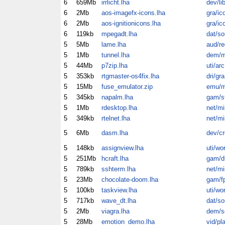
6
659Mb
irrlicht.lha
dev/li
6
2Mb
aos-imagefx-icons.lha
gra/ic
6
2Mb
aos-ignitionicons.lha
gra/ic
6
119kb
mpegadt.lha
dat/so
5
5Mb
lame.lha
aud/re
5
1Mb
tunnel.lha
dem/m
5
44Mb
p7zip.lha
uti/arc
5
353kb
rtgmaster-os4fix.lha
dri/gra
5
15Mb
fuse_emulator.zip
emu/m
5
345kb
napalm.lha
gam/s
5
1Mb
rdesktop.lha
net/mi
5
349kb
rtelnet.lha
net/mi
5
6Mb
dasm.lha
dev/cr
5
148kb
assignview.lha
uti/wo
5
251Mb
hcraft.lha
gam/dr
5
789kb
sshterm.lha
net/mi
5
23Mb
chocolate-doom.lha
gam/f
5
100kb
taskview.lha
uti/wo
5
717kb
wave_dt.lha
dat/so
5
2Mb
viagra.lha
dem/s
5
28Mb
emotion_demo.lha
vid/pl