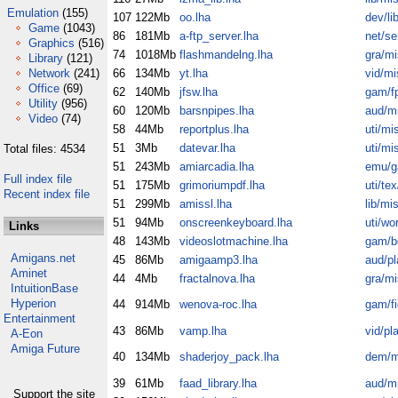
Emulation
(155)
107
122Mb
oo.lha
dev/li
Game
(1043)
86
181Mb
a-ftp_server.lha
net/se
Graphics
(516)
74
1018Mb
flashmandelng.lha
gra/mi
Library
(121)
Network
(241)
66
134Mb
yt.lha
vid/mi
Office
(69)
62
140Mb
jfsw.lha
gam/f
Utility
(956)
60
120Mb
barsnpipes.lha
aud/m
Video
(74)
58
44Mb
reportplus.lha
uti/mi
51
3Mb
datevar.lha
uti/mi
Total files: 4534
51
243Mb
amiarcadia.lha
emu/
Full index file
51
175Mb
grimoriumpdf.lha
uti/te
Recent index file
51
299Mb
amissl.lha
lib/mi
51
94Mb
onscreenkeyboard.lha
uti/wo
Links
48
143Mb
videoslotmachine.lha
gam/b
Amigans.net
45
86Mb
amigaamp3.lha
aud/pl
Aminet
44
4Mb
fractalnova.lha
gra/mi
IntuitionBase
Hyperion
44
914Mb
wenova-roc.lha
gam/fi
Entertainment
43
86Mb
vamp.lha
vid/pl
A-Eon
Amiga Future
40
134Mb
shaderjoy_pack.lha
dem/m
39
61Mb
faad_library.lha
aud/m
Support the site