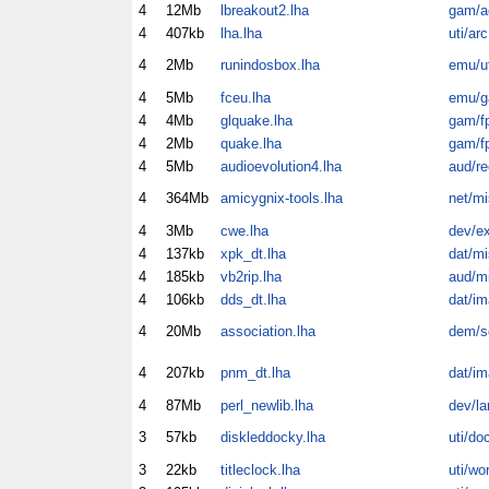
4
12Mb
lbreakout2.lha
gam/a
4
407kb
lha.lha
uti/arc
4
2Mb
runindosbox.lha
emu/ut
4
5Mb
fceu.lha
emu/
4
4Mb
glquake.lha
gam/f
4
2Mb
quake.lha
gam/f
4
5Mb
audioevolution4.lha
aud/re
4
364Mb
amicygnix-tools.lha
net/mi
4
3Mb
cwe.lha
dev/e
4
137kb
xpk_dt.lha
dat/mi
4
185kb
vb2rip.lha
aud/m
4
106kb
dds_dt.lha
dat/im
4
20Mb
association.lha
dem/s
4
207kb
pnm_dt.lha
dat/im
4
87Mb
perl_newlib.lha
dev/la
3
57kb
diskleddocky.lha
uti/do
3
22kb
titleclock.lha
uti/wo