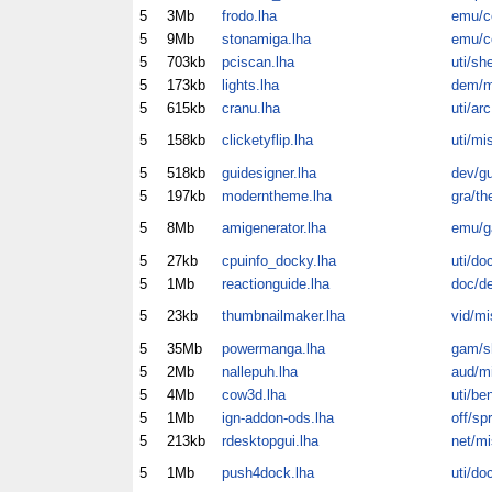
5
3Mb
frodo.lha
emu/
5
9Mb
stonamiga.lha
emu/
5
703kb
pciscan.lha
uti/sh
5
173kb
lights.lha
dem/m
5
615kb
cranu.lha
uti/arc
5
158kb
clicketyflip.lha
uti/mi
5
518kb
guidesigner.lha
dev/gu
5
197kb
moderntheme.lha
gra/th
5
8Mb
amigenerator.lha
emu/
5
27kb
cpuinfo_docky.lha
uti/do
5
1Mb
reactionguide.lha
doc/d
5
23kb
thumbnailmaker.lha
vid/mi
5
35Mb
powermanga.lha
gam/
5
2Mb
nallepuh.lha
aud/m
5
4Mb
cow3d.lha
uti/be
5
1Mb
ign-addon-ods.lha
off/spr
5
213kb
rdesktopgui.lha
net/mi
5
1Mb
push4dock.lha
uti/do