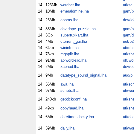
14
126Mb
wordnet.lha
uti/sci
14
10Mb
emeraldmine.lha
gam/p
14
26Mb
cobras.lha
dev/id
14
85Mb
davidope_puzzle.lha
gam/p
14
3Gb
supertuxkart.lha
gam/dr
14
4Mb
ctorrent_gui.lha
net/p2
14
64kb
wininfo.lha
uti/sh
14
78kb
mgsplit.lha
uti/sh
14
91Mb
abiword-src.lha
off/wo
14
2Mb
zaphod.lha
dev/ed
14
9Mb
datatype_sound_signal.lha
aud/pl
14
56Mb
awa.lha
uti/scr
14
97Mb
scripts.lha
uti/wo
14
240kb
getkickconf.lha
uti/sh
14
49kb
copyhead.lha
uti/sh
14
6Mb
datetime_docky.lha
uti/do
14
59Mb
daily.lha
uti/wo