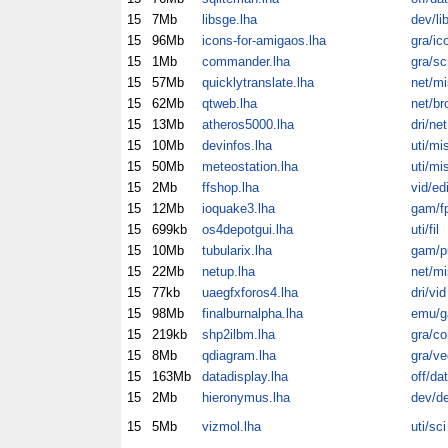
15
7Mb
libsge.lha
dev/li
15
96Mb
icons-for-amigaos.lha
gra/ic
15
1Mb
commander.lha
gra/sc
15
57Mb
quicklytranslate.lha
net/mi
15
62Mb
qtweb.lha
net/br
15
13Mb
atheros5000.lha
dri/net
15
10Mb
devinfos.lha
uti/mi
15
50Mb
meteostation.lha
uti/mi
15
2Mb
ffshop.lha
vid/ed
15
12Mb
ioquake3.lha
gam/f
15
699kb
os4depotgui.lha
uti/fil
15
10Mb
tubularix.lha
gam/p
15
22Mb
netup.lha
net/mi
15
77kb
uaegfxforos4.lha
dri/vid
15
98Mb
finalburnalpha.lha
emu/
15
219kb
shp2ilbm.lha
gra/co
15
8Mb
qdiagram.lha
gra/ve
15
163Mb
datadisplay.lha
off/dat
15
2Mb
hieronymus.lha
dev/d
15
5Mb
vizmol.lha
uti/sci