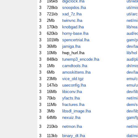
3
195kb
digiclock.lha
uti/wo
3
728kb
snoopdos.lha
uti/mi
3
721kb
xad_7z.lha
uti/arc
3
2Mb
twinvnc.lha
net/mi
3
170kb
knobgad.lha
lib/rea
3
620kb
horny-base.lha
aud/ed
3
101Mb
spencertrial.lha
gam/p
3
36Mb
jamiga.lha
dev/la
3
10Mb
hwp_hurl.lha
lib/hol
3
848kb
tunemp3_encode.lha
aud/pl
3
1Mb
camdtools.lha
dri/mi
3
6Mb
amoskittens.lha
dev/la
3
23Mb
vice_old.tgz
emu/
3
147kb
uaeconfig.lha
emu/ut
3
16Mb
libiconv.lha
dev/li
3
70kb
yfacts.lha
net/mi
3
11Mb
fractures.lha
dem/s
3
3Mb
libsdl_image.lha
dev/li
3
64Mb
nexuiz.lha
gam/f
3
210kb
netmon.lha
net/mi
3
113kb
binary_dt.lha
dat/mi