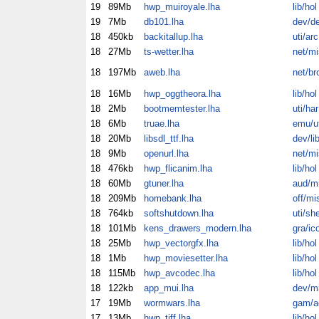
19
89Mb
hwp_muiroyale.lha
lib/hol
19
7Mb
db101.lha
dev/d
18
450kb
backitallup.lha
uti/arc
18
27Mb
ts-wetter.lha
net/mi
18
197Mb
aweb.lha
net/br
18
16Mb
hwp_oggtheora.lha
lib/hol
18
2Mb
bootmemtester.lha
uti/har
18
6Mb
truae.lha
emu/ut
18
20Mb
libsdl_ttf.lha
dev/li
18
9Mb
openurl.lha
net/mi
18
476kb
hwp_flicanim.lha
lib/hol
18
60Mb
gtuner.lha
aud/m
18
209Mb
homebank.lha
off/mi
18
764kb
softshutdown.lha
uti/sh
18
101Mb
kens_drawers_modern.lha
gra/ic
18
25Mb
hwp_vectorgfx.lha
lib/hol
18
1Mb
hwp_moviesetter.lha
lib/hol
18
115Mb
hwp_avcodec.lha
lib/hol
18
122kb
app_mui.lha
dev/m
17
19Mb
wormwars.lha
gam/a
17
13Mb
hwp_tiff.lha
lib/hol