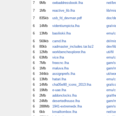
7
9Mb
owbaddressbook.lha
net/br
7
1Mb
reactive_lib.lha
lib/mi
7
835kb
usb_fd_devman.pdf
doc/d
6
14Mb
videntiumpicta.lha
gra/vi
6
13Mb
basiliskii.lha
emu/
6
569kb
camd.lha
dri/mi
6
80kb
xadmaster_includes.tar.bz2
dev/li
6
12Mb
workbenchexplorer.lha
uti/fil
6
63Mb
vice.lha
emu/
6
7Mb
freecnc.lha
gam/s
6
1Mb
maluva.lha
gam/m
6
344kb
assignprefs.lha
uti/wo
6
13Mb
hatari.lha
emu/
6
14Mb
cha05e90_icons_2013.lha
gra/ic
6
19Mb
e-uae.lha
emu/
6
2Mb
addonclocks.lha
gra/th
6
24Mb
desertedhouse.lha
gam/m
6
288Mb
1941-extremedx.lha
gam/
6
6kb
kmailtombox.lha
net/s