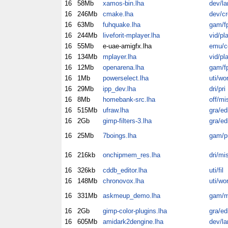
16
58Mb
xamos-bin.lha
dev/la
16
246Mb
cmake.lha
dev/cr
16
63Mb
fuhquake.lha
gam/f
16
244Mb
liveforit-mplayer.lha
vid/pl
16
55Mb
e-uae-amigfx.lha
emu/
16
134Mb
mplayer.lha
vid/pl
16
12Mb
openarena.lha
gam/f
16
1Mb
powerselect.lha
uti/wo
16
29Mb
ipp_dev.lha
dri/pri
16
8Mb
homebank-src.lha
off/mi
16
515Mb
ufraw.lha
gra/ed
16
2Gb
gimp-filters-3.lha
gra/ed
16
25Mb
7boings.lha
gam/p
16
216kb
onchipmem_res.lha
dri/mi
16
326kb
cddb_editor.lha
uti/fil
16
148Mb
chronovox.lha
uti/wo
16
331Mb
askmeup_demo.lha
gam/m
16
2Gb
gimp-color-plugins.lha
gra/ed
16
605Mb
amidark2dengine.lha
dev/la