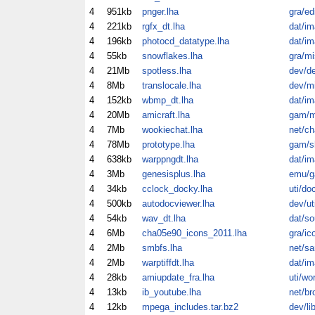
4
951kb
pnger.lha
gra/ed
4
221kb
rgfx_dt.lha
dat/im
4
196kb
photocd_datatype.lha
dat/im
4
55kb
snowflakes.lha
gra/mi
4
21Mb
spotless.lha
dev/d
4
8Mb
translocale.lha
dev/m
4
152kb
wbmp_dt.lha
dat/im
4
20Mb
amicraft.lha
gam/m
4
7Mb
wookiechat.lha
net/ch
4
78Mb
prototype.lha
gam/
4
638kb
warppngdt.lha
dat/im
4
3Mb
genesisplus.lha
emu/
4
34kb
cclock_docky.lha
uti/do
4
500kb
autodocviewer.lha
dev/ut
4
54kb
wav_dt.lha
dat/so
4
6Mb
cha05e90_icons_2011.lha
gra/ic
4
2Mb
smbfs.lha
net/s
4
2Mb
warptiffdt.lha
dat/im
4
28kb
amiupdate_fra.lha
uti/wo
4
13kb
ib_youtube.lha
net/br
4
12kb
mpega_includes.tar.bz2
dev/li