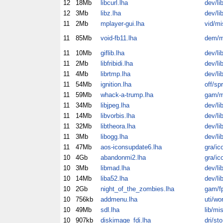
12
18Mb
libcurl.lha
dev/li
12
3Mb
libz.lha
dev/li
11
2Mb
mplayer-gui.lha
vid/mi
11
85Mb
void-fb11.lha
dem/
11
10Mb
giflib.lha
dev/li
11
2Mb
libfribidi.lha
dev/li
11
4Mb
librtmp.lha
dev/li
11
54Mb
ignition.lha
off/spr
11
59Mb
whack-a-trump.lha
gam/m
11
34Mb
libjpeg.lha
dev/li
11
14Mb
libvorbis.lha
dev/li
11
32Mb
libtheora.lha
dev/li
11
3Mb
libogg.lha
dev/li
11
47Mb
aos-iconsupdate6.lha
gra/ic
10
4Gb
abandonmi2.lha
gra/ic
10
3Mb
libmad.lha
dev/li
10
14Mb
liba52.lha
dev/li
10
2Gb
night_of_the_zombies.lha
gam/f
10
756kb
addmenu.lha
uti/wo
10
49Mb
sdl.lha
lib/mi
10
907kb
diskimage_fdi.lha
dri/sto