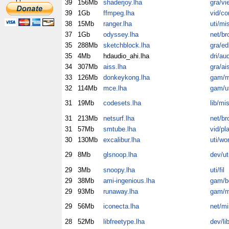
39
156Mb
shaderjoy.lha
gra/vi
39
1Gb
ffmpeg.lha
vid/co
38
15Mb
ranger.lha
uti/mi
37
1Gb
odyssey.lha
net/br
35
288Mb
sketchblock.lha
gra/ed
35
4Mb
hdaudio_ahi.lha
dri/au
34
307Mb
aiss.lha
gra/ai
33
126Mb
donkeykong.lha
gam/m
32
114Mb
mce.lha
gam/ut
31
19Mb
codesets.lha
lib/mi
31
213Mb
netsurf.lha
net/br
31
57Mb
smtube.lha
vid/pl
30
130Mb
excalibur.lha
uti/wo
29
8Mb
glsnoop.lha
dev/ut
29
3Mb
snoopy.lha
uti/fil
29
38Mb
ami-ingenious.lha
gam/b
29
93Mb
runaway.lha
gam/m
29
56Mb
iconecta.lha
net/mi
28
52Mb
libfreetype.lha
dev/li