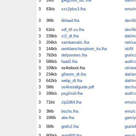
3
1Mb
jpeg2000_dtc.lha
dat/im
3
83kb
xzx2plus3.lha
emu/m
3
3Mb
libfaad.lha
dev/li
3
61kb
sdl_ttf.so.lha
dev/li
3
239kb
cr2_dt.lha
dat/im
3
204kb
sambamatic.lha
net/s
3
144kb
workbenchexplorer_ita.lha
uti/fil
3
792kb
defpointers.lha
gra/ic
3
586kb
faad2.lha
aud/c
3
109kb
os4reboot.lha
uti/wo
3
234kb
gifanim_dt.lha
dat/an
3
642kb
webp_dt.lha
dat/im
3
5Mb
os4installguide.pdf
doc/tu
3
186kb
psg2mid.lha
aud/c
3
71kb
zip2d64.lha
emu/ut
3
3Mb
bochs.lha
emu/
3
10Mb
abe.lha
gam/p
3
5Mb
grafx2.lha
gra/ed
3
905kb
atari800.lha
emu/