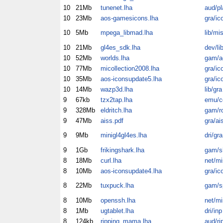
10
21Mb
tunenet.lha
aud/pl
10
23Mb
aos-gamesicons.lha
gra/ic
10
5Mb
mpega_libmad.lha
lib/mi
10
21Mb
gl4es_sdk.lha
dev/li
10
52Mb
worlds.lha
gam/a
10
77Mb
micollection2008.lha
gra/ic
10
35Mb
aos-iconsupdate5.lha
gra/ic
10
14Mb
wazp3d.lha
lib/gra
9
67kb
tzx2tap.lha
emu/c
9
328Mb
eldritch.lha
gam/ro
9
47Mb
aiss.pdf
gra/ai
9
9Mb
minigl4gl4es.lha
dri/gra
9
1Gb
frikingshark.lha
gam/
8
18Mb
curl.lha
net/mi
8
10Mb
aos-iconsupdate4.lha
gra/ic
8
22Mb
tuxpuck.lha
gam/s
8
10Mb
openssh.lha
net/mi
8
1Mb
ugtablet.lha
dri/inp
8
124kb
ripping_mama.lha
aud/ri