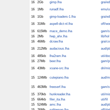
16
2Gb
gimp.lha
gra/ed
16
1Mb
runadf.lha
emu/ut
16
1Gb
gimp-loaders-1.lha
gra/ed
16
31Mb
aspell-dict-nl.lha
off/wo
16
615Mb
mace_demo.lha
gam/
16
2Mb
hwp_ahx.lha
lib/hol
16
46Mb
dcraw.lha
gra/co
16
212Mb
audacious.lha
aud/pl
16
485kb
lha2ram.lha
uti/do
16
27Mb
beer.lha
gam/p
16
43Mb
xsane-src.lha
dri/mi
15
124Mb
cutepiano.lha
aud/m
15
463Mb
freeserf.lha
gam/s
15
370kb
hunkreader.lha
uti/mi
15
664kb
filer_ita.lha
uti/fil
15
524Mb
amc.lha
aud/pl
15
76Mb
sqliteman.lha
off/dat