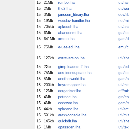
15
21Mb
rombo.lha
uti/har
15
2Mb
the2.lha
uti/wo
15
3Mb
jansson_library.lha
dev/li
15
19Mb
webdav-handler.lha
net/mi
15
705kb
xpksqsh.lha
uti/arc
15
6Mb
abandonmi.lha
gra/ic
15
641Mb
xmoto.lha
gam/dr
15
75Mb
e-uae-sdl.lha
emu/
15
127kb
extraversion.lha
uti/sh
15
2Gb
gimp-loaders-2.lha
gra/ed
15
75Mb
aos-iconsupdate.lha
gra/ic
15
5Mb
anotherworld.lha
gam/a
15
200kb
keyremapper.lha
uti/mi
15
12Mb
aorganiser.lha
off/mi
15
4Mb
potrace.lha
gra/co
15
4Mb
codewar.lha
gam/m
15
44kb
xpkdenc.lha
uti/arc
15
591kb
arexxconsole.lha
uti/mi
15
145kb
quickdir.lha
uti/sh
15
1Mb
qpassgen.lha
uti/te