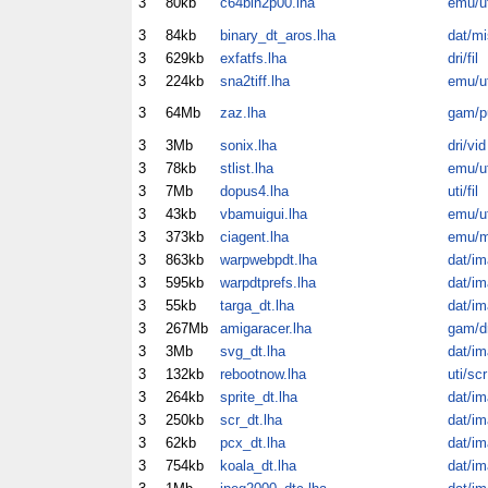
3
80kb
c64bin2p00.lha
emu/ut
3
84kb
binary_dt_aros.lha
dat/mi
3
629kb
exfatfs.lha
dri/fil
3
224kb
sna2tiff.lha
emu/ut
3
64Mb
zaz.lha
gam/p
3
3Mb
sonix.lha
dri/vid
3
78kb
stlist.lha
emu/ut
3
7Mb
dopus4.lha
uti/fil
3
43kb
vbamuigui.lha
emu/ut
3
373kb
ciagent.lha
emu/m
3
863kb
warpwebpdt.lha
dat/im
3
595kb
warpdtprefs.lha
dat/im
3
55kb
targa_dt.lha
dat/im
3
267Mb
amigaracer.lha
gam/dr
3
3Mb
svg_dt.lha
dat/im
3
132kb
rebootnow.lha
uti/scr
3
264kb
sprite_dt.lha
dat/im
3
250kb
scr_dt.lha
dat/im
3
62kb
pcx_dt.lha
dat/im
3
754kb
koala_dt.lha
dat/im