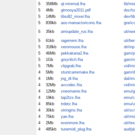
5
358Mb
qt-minimal.lha
lib/mi
5
4Mb
gtmooya2011.pdf
doc/tu
5
14Mb
libsdl2_mixer.lha
dev/li
5
839kb
aos-mainactoricons.lha
gra/ic
5
35kb
amiupdate_rus.lha
uti/wo
5
61kb
ragemem.lha
uti/be
5
318kb
xeromouse.lha
dri/inp
5
46Mb
pekkakana2.lha
gam/p
5
1Gb
gorynlich.lha
gam/ro
5
7Mb
clipgrab.lha
vid/mi
4
5Mb
stuntcarremake.lha
gam/dr
4
1Mb
jng_dt.lha
dat/im
4
32Mb
avcodec.lha
vid/mi
4
12Mb
xneomame.lha
emu/
4
19kb
tap2tzx.lha
emu/c
4
85kb
trdetz.lha
emu/ut
4
30kb
stringins.lha
uti/scr
4
75kb
yae.lha
uti/mi
4
2Mb
evenmore.lha
uti/te
4
485kb
tunemidi_plug.lha
aud/pl