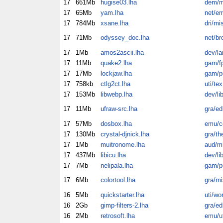
17
661Mb
hugise03.lha
dem/m
17
65Mb
yam.lha
net/e
17
784Mb
xsane.lha
dri/mi
17
71Mb
odyssey_doc.lha
net/br
17
1Mb
amos2ascii.lha
dev/la
17
11Mb
quake2.lha
gam/f
17
17Mb
lockjaw.lha
gam/p
17
758kb
ctlg2ct.lha
uti/tex
17
153Mb
libwebp.lha
dev/li
17
11Mb
ufraw-src.lha
gra/ed
17
57Mb
dosbox.lha
emu/
17
130Mb
crystal-djnick.lha
gra/th
17
1Mb
muitronome.lha
aud/m
17
437Mb
libicu.lha
dev/li
17
7Mb
nelipala.lha
gam/p
17
6Mb
colortool.lha
gra/mi
16
5Mb
quickstarter.lha
uti/wo
16
2Gb
gimp-filters-2.lha
gra/ed
16
2Mb
retrosoft.lha
emu/ut