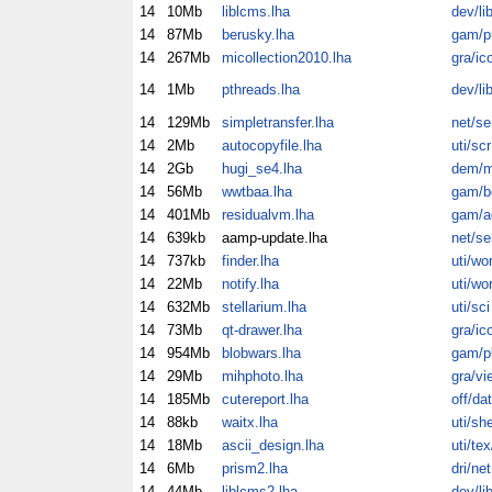
14
10Mb
liblcms.lha
dev/li
14
87Mb
berusky.lha
gam/p
14
267Mb
micollection2010.lha
gra/ic
14
1Mb
pthreads.lha
dev/li
14
129Mb
simpletransfer.lha
net/se
14
2Mb
autocopyfile.lha
uti/scr
14
2Gb
hugi_se4.lha
dem/m
14
56Mb
wwtbaa.lha
gam/b
14
401Mb
residualvm.lha
gam/a
14
639kb
aamp-update.lha
net/se
14
737kb
finder.lha
uti/wo
14
22Mb
notify.lha
uti/wo
14
632Mb
stellarium.lha
uti/sci
14
73Mb
qt-drawer.lha
gra/ic
14
954Mb
blobwars.lha
gam/p
14
29Mb
mihphoto.lha
gra/vi
14
185Mb
cutereport.lha
off/dat
14
88kb
waitx.lha
uti/sh
14
18Mb
ascii_design.lha
uti/te
14
6Mb
prism2.lha
dri/net
14
44Mb
liblcms2.lha
dev/li