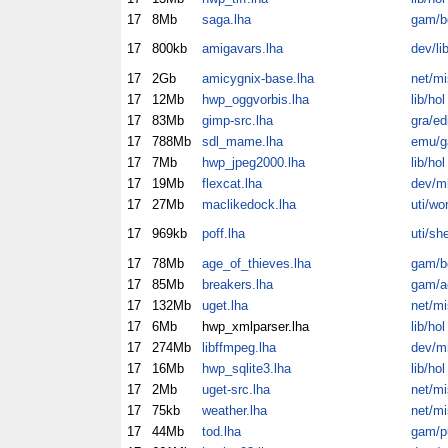
17
8Mb
saga.lha
gam/b
17
800kb
amigavars.lha
dev/li
17
2Gb
amicygnix-base.lha
net/mi
17
12Mb
hwp_oggvorbis.lha
lib/hol
17
83Mb
gimp-src.lha
gra/ed
17
788Mb
sdl_mame.lha
emu/
17
7Mb
hwp_jpeg2000.lha
lib/hol
17
19Mb
flexcat.lha
dev/m
17
27Mb
maclikedock.lha
uti/wo
17
969kb
poff.lha
uti/sh
17
78Mb
age_of_thieves.lha
gam/b
17
85Mb
breakers.lha
gam/a
17
132Mb
uget.lha
net/mi
17
6Mb
hwp_xmlparser.lha
lib/hol
17
274Mb
libffmpeg.lha
dev/m
17
16Mb
hwp_sqlite3.lha
lib/hol
17
2Mb
uget-src.lha
net/mi
17
75kb
weather.lha
net/mi
17
44Mb
tod.lha
gam/p