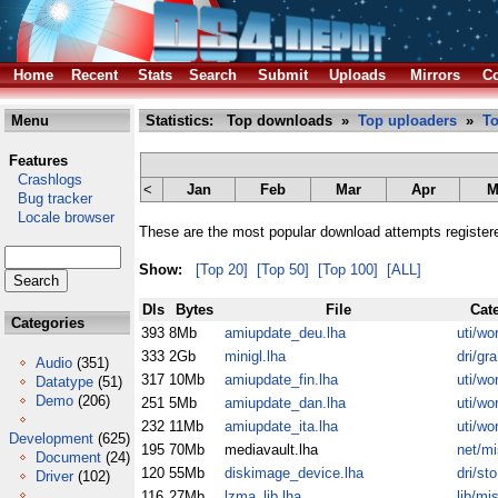
Home
Recent
Stats
Search
Submit
Uploads
Mirrors
Co
Menu
Statistics: Top downloads »
Top uploaders
»
To
Features
Crashlogs
<
Jan
Feb
Mar
Apr
M
Bug tracker
Locale browser
These are the most popular download attempts register
Show:
[Top 20]
[Top 50]
[Top 100]
[ALL]
Dls
Bytes
File
Cat
Categories
393
8Mb
amiupdate_deu.lha
uti/wo
333
2Gb
minigl.lha
dri/gra
Audio
(351)
317
10Mb
amiupdate_fin.lha
uti/wo
Datatype
(51)
Demo
(206)
251
5Mb
amiupdate_dan.lha
uti/wo
232
11Mb
amiupdate_ita.lha
uti/wo
Development
(625)
195
70Mb
mediavault.lha
net/mi
Document
(24)
120
55Mb
diskimage_device.lha
dri/sto
Driver
(102)
116
27Mb
lzma_lib.lha
lib/mi