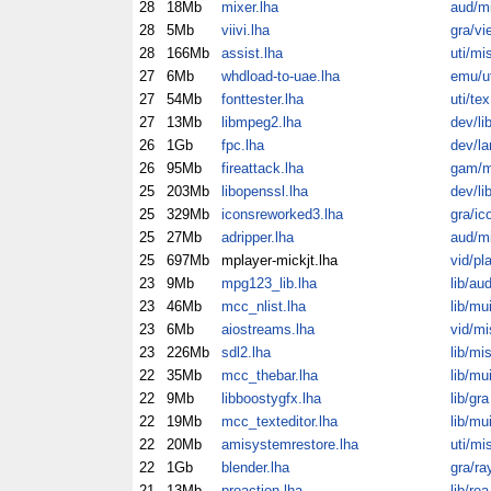
28
18Mb
mixer.lha
aud/m
28
5Mb
viivi.lha
gra/vi
28
166Mb
assist.lha
uti/mi
27
6Mb
whdload-to-uae.lha
emu/ut
27
54Mb
fonttester.lha
uti/tex
27
13Mb
libmpeg2.lha
dev/li
26
1Gb
fpc.lha
dev/la
26
95Mb
fireattack.lha
gam/m
25
203Mb
libopenssl.lha
dev/li
25
329Mb
iconsreworked3.lha
gra/ic
25
27Mb
adripper.lha
aud/m
25
697Mb
mplayer-mickjt.lha
vid/pl
23
9Mb
mpg123_lib.lha
lib/au
23
46Mb
mcc_nlist.lha
lib/mu
23
6Mb
aiostreams.lha
vid/mi
23
226Mb
sdl2.lha
lib/mi
22
35Mb
mcc_thebar.lha
lib/mu
22
9Mb
libboostygfx.lha
lib/gra
22
19Mb
mcc_texteditor.lha
lib/mu
22
20Mb
amisystemrestore.lha
uti/mi
22
1Gb
blender.lha
gra/ra
21
13Mb
proaction.lha
lib/rea