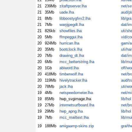
21
239Mb
zitaftpserver.lha
net/se
21
35Mb
uade.lha
aud/pl
21
8Mb
libboostygfxv2.lha
lib/gra
21
7Mb
warpjpegdt.lha
dat/im
21
826kb
showfiles.lha
uti/sh
20
5Mb
ffmpeggui.lha
vid/co
20
924Mb
hurrican.lha
gam/a
20
35Mb
bootclock.lha
uti/har
20
7Mb
drawing_dt.lha
dat/im
20
6Mb
mcc_betterstring.lha
lib/mu
20
1Gb
abiword.lha
off/wo
20
418Mb
timberwolf.lha
net/br
20
119Mb
hivelytracker.lha
aud/tr
20
78Mb
jack.lha
uti/wo
19
4Mb
netspeedometer.lha
net/mi
19
85Mb
hwp_svgimage.lha
lib/hol
19
27Mb
internetsurfboard.lha
net/br
19
29Mb
hwp_apng.lha
lib/hol
19
7Mb
mcc_mailtext.lha
lib/mu
19
188Mb
amigaamp-skins.zip
gra/th