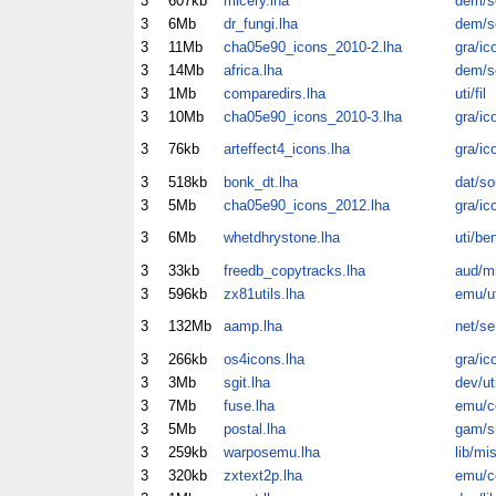
3
607kb
micery.lha
dem/sc
3
6Mb
dr_fungi.lha
dem/sc
3
11Mb
cha05e90_icons_2010-2.lha
gra/ic
3
14Mb
africa.lha
dem/sc
3
1Mb
comparedirs.lha
uti/fil
3
10Mb
cha05e90_icons_2010-3.lha
gra/ic
3
76kb
arteffect4_icons.lha
gra/ic
3
518kb
bonk_dt.lha
dat/so
3
5Mb
cha05e90_icons_2012.lha
gra/ic
3
6Mb
whetdhrystone.lha
uti/be
3
33kb
freedb_copytracks.lha
aud/m
3
596kb
zx81utils.lha
emu/ut
3
132Mb
aamp.lha
net/se
3
266kb
os4icons.lha
gra/ic
3
3Mb
sgit.lha
dev/ut
3
7Mb
fuse.lha
emu/
3
5Mb
postal.lha
gam/
3
259kb
warposemu.lha
lib/mi
3
320kb
zxtext2p.lha
emu/c