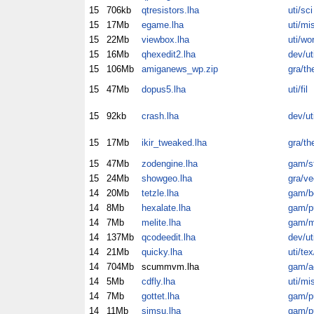
15
706kb
qtresistors.lha
uti/sci
15
17Mb
egame.lha
uti/mi
15
22Mb
viewbox.lha
uti/wo
15
16Mb
qhexedit2.lha
dev/ut
15
106Mb
amiganews_wp.zip
gra/th
15
47Mb
dopus5.lha
uti/fil
15
92kb
crash.lha
dev/ut
15
17Mb
ikir_tweaked.lha
gra/th
15
47Mb
zodengine.lha
gam/s
15
24Mb
showgeo.lha
gra/ve
14
20Mb
tetzle.lha
gam/b
14
8Mb
hexalate.lha
gam/p
14
7Mb
melite.lha
gam/m
14
137Mb
qcodeedit.lha
dev/ut
14
21Mb
quicky.lha
uti/tex
14
704Mb
scummvm.lha
gam/a
14
5Mb
cdfly.lha
uti/mi
14
7Mb
gottet.lha
gam/p
14
11Mb
simsu.lha
gam/p