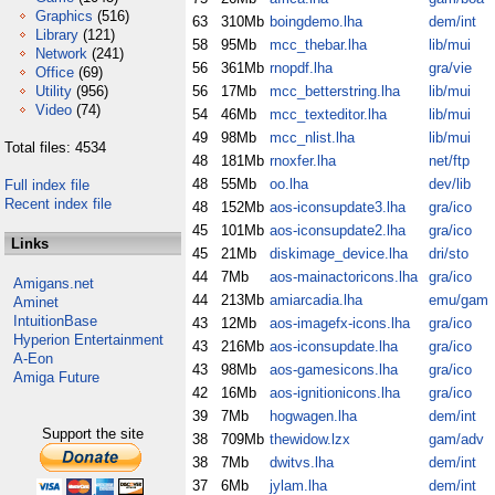
Graphics
(516)
63
310Mb
boingdemo.lha
dem/int
Library
(121)
58
95Mb
mcc_thebar.lha
lib/mui
Network
(241)
56
361Mb
rnopdf.lha
gra/vie
Office
(69)
Utility
(956)
56
17Mb
mcc_betterstring.lha
lib/mui
Video
(74)
54
46Mb
mcc_texteditor.lha
lib/mui
49
98Mb
mcc_nlist.lha
lib/mui
Total files: 4534
48
181Mb
rnoxfer.lha
net/ftp
48
55Mb
oo.lha
dev/lib
Full index file
Recent index file
48
152Mb
aos-iconsupdate3.lha
gra/ico
45
101Mb
aos-iconsupdate2.lha
gra/ico
Links
45
21Mb
diskimage_device.lha
dri/sto
44
7Mb
aos-mainactoricons.lha
gra/ico
Amigans.net
44
213Mb
amiarcadia.lha
emu/gam
Aminet
IntuitionBase
43
12Mb
aos-imagefx-icons.lha
gra/ico
Hyperion Entertainment
43
216Mb
aos-iconsupdate.lha
gra/ico
A-Eon
43
98Mb
aos-gamesicons.lha
gra/ico
Amiga Future
42
16Mb
aos-ignitionicons.lha
gra/ico
39
7Mb
hogwagen.lha
dem/int
Support the site
38
709Mb
thewidow.lzx
gam/adv
38
7Mb
dwitvs.lha
dem/int
37
6Mb
jylam.lha
dem/int