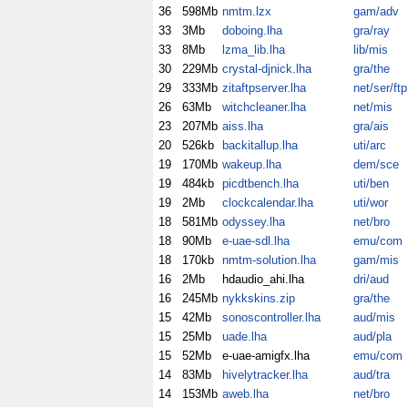
36
598Mb
nmtm.lzx
gam/adv
33
3Mb
doboing.lha
gra/ray
33
8Mb
lzma_lib.lha
lib/mis
30
229Mb
crystal-djnick.lha
gra/the
29
333Mb
zitaftpserver.lha
net/ser/ftp
26
63Mb
witchcleaner.lha
net/mis
23
207Mb
aiss.lha
gra/ais
20
526kb
backitallup.lha
uti/arc
19
170Mb
wakeup.lha
dem/sce
19
484kb
picdtbench.lha
uti/ben
19
2Mb
clockcalendar.lha
uti/wor
18
581Mb
odyssey.lha
net/bro
18
90Mb
e-uae-sdl.lha
emu/com
18
170kb
nmtm-solution.lha
gam/mis
16
2Mb
hdaudio_ahi.lha
dri/aud
16
245Mb
nykkskins.zip
gra/the
15
42Mb
sonoscontroller.lha
aud/mis
15
25Mb
uade.lha
aud/pla
15
52Mb
e-uae-amigfx.lha
emu/com
14
83Mb
hivelytracker.lha
aud/tra
14
153Mb
aweb.lha
net/bro