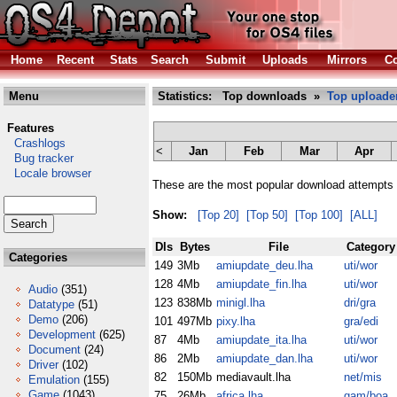
Home
Recent
Stats
Search
Submit
Uploads
Mirrors
Co
Menu
Statistics: Top downloads »
Top uploade
Features
Crashlogs
<
Jan
Feb
Mar
Apr
Bug tracker
Locale browser
These are the most popular download attempts 
Show:
[Top 20]
[Top 50]
[Top 100]
[ALL]
Dls
Bytes
File
Category
Categories
149
3Mb
amiupdate_deu.lha
uti/wor
128
4Mb
amiupdate_fin.lha
uti/wor
Audio
(351)
123
838Mb
minigl.lha
dri/gra
Datatype
(51)
Demo
(206)
101
497Mb
pixy.lha
gra/edi
Development
(625)
87
4Mb
amiupdate_ita.lha
uti/wor
Document
(24)
86
2Mb
amiupdate_dan.lha
uti/wor
Driver
(102)
82
150Mb
mediavault.lha
net/mis
Emulation
(155)
Game
(1043)
75
26Mb
africa.lha
gam/boa