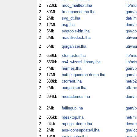
2
720kb
mcc_mailtext.lha
lib/mu
2
59Mb
freespacedemo.lha
gam/a
2
2Mb
svg_dt.lha
dat/im
2
12Mb
asg.lha
dem/m
2
5Mb
svgtools-bin.lha
gra/co
2
3Mb
maclikedock.lha
uti/wo
2
6Mb
qorganizer.lha
uti/wo
2
659kb
xfdmaster.lha
lib/mi
2
563kb
os4_wizard_library.lha
lib/mi
2
4Mb
hermes.lha
gam/p
2
17Mb
battlesquadron-demo.lha
gam/
2
338kb
ctorrent.lha
net/p2
2
2Mb
aorganiser.lha
off/mi
2
394kb
mesademos.lha
dem/m
2
2Mb
fallingup.lha
gam/p
2
606kb
rdesktop.lha
net/mi
2
24kb
mpega_demo.lha
dev/e
2
2Mb
aos-iconsupdate4.lha
gra/ic
2
18Mb
snapshoter.lha
gra/mi