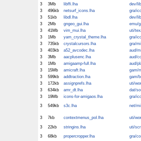
3
3Mb
libffi.lha
dev/li
3
496kb
netsurf_icons.lha
gra/ic
3
51kb
libdl.lha
dev/li
3
2Mb
gngeo_gui.lha
emu/
3
41Mb
vim_mui.lha
uti/tex
3
1Mb
yam_crystal_theme.lha
gra/ic
3
735kb
crystalcursors.lha
gra/mi
3
403kb
a52_avcodec.lha
aud/m
3
3Mb
aacplusenc.lha
aud/c
3
1Mb
amigaamp-full.lha
aud/pl
3
15Mb
amicraft.lha
gam/m
3
599kb
addtraction.lha
gam/b
3
172kb
assignprefs.lha
uti/wo
3
634kb
amr_dt.lha
dat/so
3
19Mb
icons-for-amigaos.lha
gra/ic
3
549kb
s3c.lha
net/mi
3
7kb
contextmenus_pol.lha
uti/wo
3
22kb
stringins.lha
uti/scr
3
68kb
propercropper.lha
gra/co