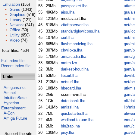
Emulation
(155)
58
29Mb
passpocket.lha
uti/mi
Game
(1043)
55
496Mb
aiss.lha
gra/ai
Graphics
(516)
53
121Mb
mediavault.lha
net/mi
Library
(121)
Network
(241)
45
518Mb
zitaftpserver.lha
net/se
Office
(69)
45
332Mb
standardglowicons.lha
gra/ic
Utility
(956)
45
107Mb
curl.lha
net/mi
Video
(74)
40
665Mb
flashmandelng.lha
gra/mi
39
307Mb
chwiloka.lha
gam/p
Total files: 4534
35
170Mb
amiarcadia.lha
emu/
Full index file
33
663Mb
nmtm.lzx
gam/a
Recent index file
32
3Mb
darkest-hour.lha
gam/a
31
53Mb
libcurl.lha
dev/li
Links
31
213Mb
netsurf.lha
net/br
Amigans.net
28
108Mb
hbecard.lha
uti/mi
Aminet
26
2Gb
scummvm.lha
gam/a
IntuitionBase
25
1Gb
datenbank.lha
off/dat
Hyperion
24
141Mb
amissl.lha
lib/mi
Entertainment
A-Eon
22
7Mb
quickstarter.lha
uti/wo
Amiga Future
22
4Mb
whdload-to-uae.lha
emu/ut
21
2Mb
bin2tap.lha
emu/c
20
130Mb
pixy.lha
gra/ed
Support the site