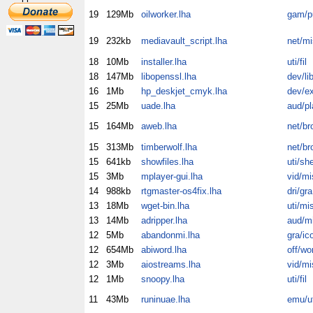
19
129Mb
oilworker.lha
gam/p
19
232kb
mediavault_script.lha
net/mi
18
10Mb
installer.lha
uti/fil
18
147Mb
libopenssl.lha
dev/li
16
1Mb
hp_deskjet_cmyk.lha
dev/e
15
25Mb
uade.lha
aud/pl
15
164Mb
aweb.lha
net/br
15
313Mb
timberwolf.lha
net/br
15
641kb
showfiles.lha
uti/sh
15
3Mb
mplayer-gui.lha
vid/mi
14
988kb
rtgmaster-os4fix.lha
dri/gra
13
18Mb
wget-bin.lha
uti/mi
13
14Mb
adripper.lha
aud/m
12
5Mb
abandonmi.lha
gra/ic
12
654Mb
abiword.lha
off/wo
12
3Mb
aiostreams.lha
vid/mi
12
1Mb
snoopy.lha
uti/fil
11
43Mb
runinuae.lha
emu/ut