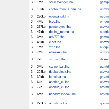
3
1Mb
sdlscavenger.lha
gam/p
3
16kb
contextmenus_deu.lha
uti/wo
3
290kb
openwinurl.lha
net/mi
3
4Mb
fceu.lha
emu/
3
277kb
pointereyes.lha
uti/wo
3
47kb
ripping_mama.lha
aud/ri
3
3Mb
adv770.lha
gam/a
3
48kb
eject.lha
uti/wo
3
1Mb
xmp.lha
aud/pl
3
7Mb
wheelrun.lha
uti/wo
3
7kb
stripsvn.lha
dev/ut
3
3Mb
cannonball.lha
gam/dr
3
203kb
titlebarclock.lha
uti/wo
3
39kb
ibtoolbar.lha
gra/mi
3
6kb
anotice_ell.lha
uti/wo
3
7kb
openurl_ell.lha
net/mi
3
6Mb
nsaddressbook.lha
net/br
3
273kb
amishots.lha
gra/mi