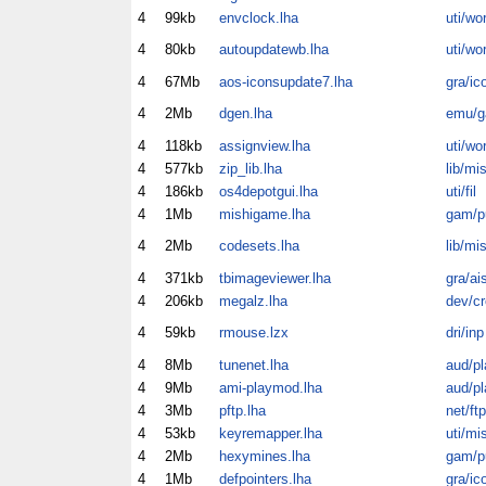
4
99kb
envclock.lha
uti/wo
4
80kb
autoupdatewb.lha
uti/wo
4
67Mb
aos-iconsupdate7.lha
gra/ic
4
2Mb
dgen.lha
emu/
4
118kb
assignview.lha
uti/wo
4
577kb
zip_lib.lha
lib/mi
4
186kb
os4depotgui.lha
uti/fil
4
1Mb
mishigame.lha
gam/p
4
2Mb
codesets.lha
lib/mi
4
371kb
tbimageviewer.lha
gra/ai
4
206kb
megalz.lha
dev/cr
4
59kb
rmouse.lzx
dri/inp
4
8Mb
tunenet.lha
aud/pl
4
9Mb
ami-playmod.lha
aud/pl
4
3Mb
pftp.lha
net/ftp
4
53kb
keyremapper.lha
uti/mi
4
2Mb
hexymines.lha
gam/p
4
1Mb
defpointers.lha
gra/ic