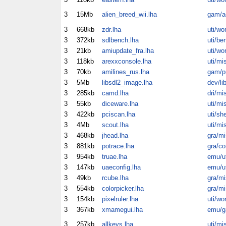
3
15Mb
alien_breed_wii.lha
gam/a
3
668kb
zdr.lha
uti/wo
3
372kb
sdlbench.lha
uti/be
3
21kb
amiupdate_fra.lha
uti/wo
3
118kb
arexxconsole.lha
uti/mi
3
70kb
amilines_rus.lha
gam/p
3
5Mb
libsdl2_image.lha
dev/li
3
285kb
camd.lha
dri/mi
3
55kb
diceware.lha
uti/mi
3
422kb
pciscan.lha
uti/sh
3
4Mb
scout.lha
uti/mi
3
468kb
jhead.lha
gra/mi
3
881kb
potrace.lha
gra/co
3
954kb
truae.lha
emu/ut
3
147kb
uaeconfig.lha
emu/ut
3
49kb
rcube.lha
gra/mi
3
554kb
colorpicker.lha
gra/mi
3
154kb
pixelruler.lha
uti/wo
3
367kb
xmamegui.lha
emu/
3
257kb
allkeys.lha
uti/mi