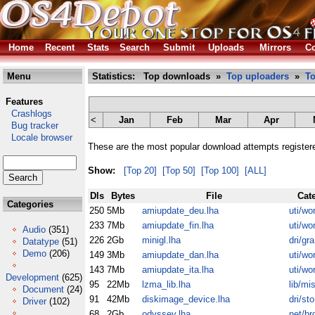
Home
Recent
Stats
Search
Submit
Uploads
Mirrors
Co
Menu
Statistics: Top downloads »
Top uploaders
»
To
Features
Crashlogs
<
Jan
Feb
Mar
Apr
Bug tracker
Locale browser
These are the most popular download attempts registe
Show:
[Top 20]
[Top 50]
[Top 100]
[ALL]
Dls
Bytes
File
Cat
Categories
250
5Mb
amiupdate_deu.lha
uti/wo
233
7Mb
amiupdate_fin.lha
uti/wo
Audio
(351)
226
2Gb
minigl.lha
dri/gra
Datatype
(51)
Demo
(206)
149
3Mb
amiupdate_dan.lha
uti/wo
143
7Mb
amiupdate_ita.lha
uti/wo
Development
(625)
95
22Mb
lzma_lib.lha
lib/mi
Document
(24)
91
42Mb
diskimage_device.lha
dri/sto
Driver
(102)
68
2Gb
odyssey.lha
net/br