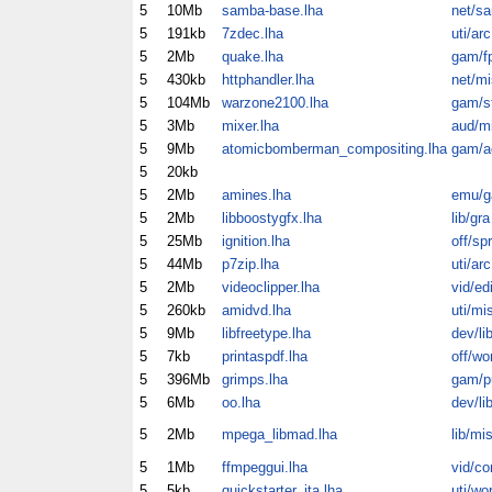
5
10Mb
samba-base.lha
net/s
5
191kb
7zdec.lha
uti/arc
5
2Mb
quake.lha
gam/f
5
430kb
httphandler.lha
net/mi
5
104Mb
warzone2100.lha
gam/s
5
3Mb
mixer.lha
aud/m
5
9Mb
atomicbomberman_compositing.lha
gam/a
5
20kb
5
2Mb
amines.lha
emu/
5
2Mb
libboostygfx.lha
lib/gra
5
25Mb
ignition.lha
off/spr
5
44Mb
p7zip.lha
uti/arc
5
2Mb
videoclipper.lha
vid/ed
5
260kb
amidvd.lha
uti/mi
5
9Mb
libfreetype.lha
dev/li
5
7kb
printaspdf.lha
off/wo
5
396Mb
grimps.lha
gam/p
5
6Mb
oo.lha
dev/li
5
2Mb
mpega_libmad.lha
lib/mi
5
1Mb
ffmpeggui.lha
vid/co
5
5kb
quickstarter_ita.lha
uti/wo