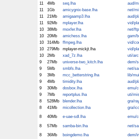
11
4Mb
seq.lha
aud/m
11
1Gb
amicygnix-base.lha
net/mi
11
21Mb
amigaamp3.lha
aud/pl
11
92Mb
mplayer.lha
vid/pl
10
38Mb
rnoxfer.lha
net/ftp
10
20Mb
amichess.lha
gam/b
10
314Mb
ffmpeg.lha
vid/co
10
279Mb
mplayer-mickjt.lha
vid/pl
10
2Mb
xad_7z.lha
uti/arc
9
27Mb
universe-two_kitch.lha
dem/s
9
5Mb
smbfs.lha
net/s
9
3Mb
mcc_betterstring.lha
lib/mu
9
4Mb
timidity.lha
aud/pl
9
30Mb
dosbox.lha
emu/
9
7Mb
reportplus.lha
uti/mi
8
528Mb
blender.lha
gra/ra
8
41Mb
micollection.lha
gra/ic
8
40Mb
e-uae-sdl.lha
emu/
8
57Mb
samba-bin.lha
net/s
8
36Mb
boingdemo.lha
dem/in