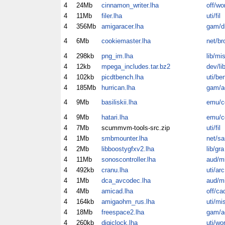
4
24Mb
cinnamon_writer.lha
off/wo
4
11Mb
filer.lha
uti/fil
4
356Mb
amigaracer.lha
gam/dr
4
6Mb
cookiemaster.lha
net/br
4
298kb
png_im.lha
lib/mi
4
12kb
mpega_includes.tar.bz2
dev/li
4
102kb
picdtbench.lha
uti/be
4
185Mb
hurrican.lha
gam/a
4
9Mb
basiliskii.lha
emu/
4
9Mb
hatari.lha
emu/
4
7Mb
scummvm-tools-src.zip
uti/fil
4
1Mb
smbmounter.lha
net/s
4
2Mb
libboostygfxv2.lha
lib/gra
4
11Mb
sonoscontroller.lha
aud/m
4
492kb
cranu.lha
uti/arc
4
1Mb
dca_avcodec.lha
aud/m
4
4Mb
amicad.lha
off/ca
4
164kb
amigaohm_rus.lha
uti/mi
4
18Mb
freespace2.lha
gam/a
4
260kb
digiclock.lha
uti/wo