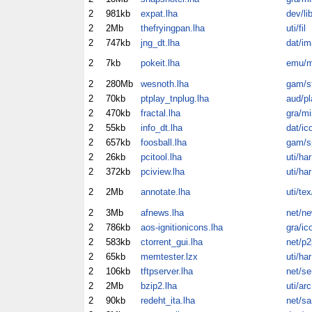
2
981kb
expat.lha
dev/li
2
2Mb
thefryingpan.lha
uti/fil
2
747kb
jng_dt.lha
dat/im
2
7kb
pokeit.lha
emu/m
2
280Mb
wesnoth.lha
gam/s
2
70kb
ptplay_tnplug.lha
aud/pl
2
470kb
fractal.lha
gra/mi
2
55kb
info_dt.lha
dat/ic
2
657kb
foosball.lha
gam/s
2
26kb
pcitool.lha
uti/har
2
372kb
pciview.lha
uti/har
2
2Mb
annotate.lha
uti/tex
2
3Mb
afnews.lha
net/n
2
786kb
aos-ignitionicons.lha
gra/ic
2
583kb
ctorrent_gui.lha
net/p2
2
65kb
memtester.lzx
uti/har
2
106kb
tftpserver.lha
net/se
2
2Mb
bzip2.lha
uti/arc
2
90kb
redeht_ita.lha
net/s