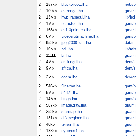
2
157kb
blackwidow.lha
net/se
2
109kb
qstrange.lha
gra/mi
2
13Mb
hwp_rapagui.lha
lib/hol
2
1Mb
tictactoe.lha
gam/b
2
168kb
os1.3pointers.lha
gra/mi
2
6Mb
videoslotmachine.lha
gam/b
2
953kb
jpeg2000_dtc.lha
dat/im
2
10Mb
sdl.lha
lib/mi
2
111kb
bi.lha
gra/mi
2
4Mb
dr_fungi.lha
dem/sc
2
9Mb
africa.lha
dem/sc
2
2Mb
dasm.lha
dev/cr
2
546kb
5inarow.lha
gam/b
2
9Mb
54321.lha
gam/b
2
14Mb
bingo.lha
gam/b
2
567kb
image2raw.lha
gra/mi
2
253kb
starmap.lha
gra/mi
2
131kb
aifxjpegload.lha
gra/mi
2
48kb
terrain.lha
gra/mi
2
188kb
cyberos4.lha
gra/mi