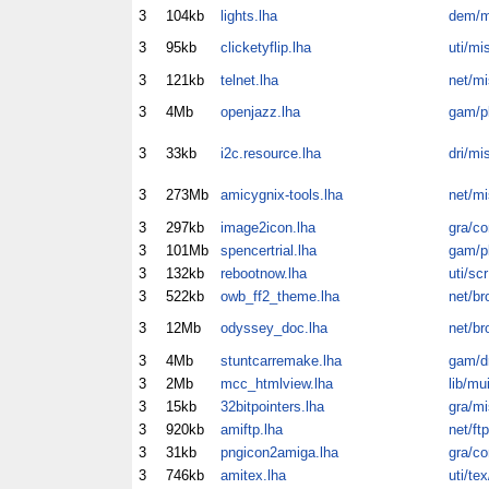
3
104kb
lights.lha
dem/m
3
95kb
clicketyflip.lha
uti/mi
3
121kb
telnet.lha
net/mi
3
4Mb
openjazz.lha
gam/p
3
33kb
i2c.resource.lha
dri/mi
3
273Mb
amicygnix-tools.lha
net/mi
3
297kb
image2icon.lha
gra/co
3
101Mb
spencertrial.lha
gam/p
3
132kb
rebootnow.lha
uti/scr
3
522kb
owb_ff2_theme.lha
net/br
3
12Mb
odyssey_doc.lha
net/br
3
4Mb
stuntcarremake.lha
gam/dr
3
2Mb
mcc_htmlview.lha
lib/mu
3
15kb
32bitpointers.lha
gra/mi
3
920kb
amiftp.lha
net/ftp
3
31kb
pngicon2amiga.lha
gra/co
3
746kb
amitex.lha
uti/tex