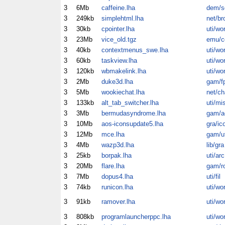
3
6Mb
caffeine.lha
dem/s
3
249kb
simplehtml.lha
net/br
3
30kb
cpointer.lha
uti/wo
3
23Mb
vice_old.tgz
emu/
3
40kb
contextmenus_swe.lha
uti/wo
3
60kb
taskview.lha
uti/wo
3
120kb
wbmakelink.lha
uti/wo
3
2Mb
duke3d.lha
gam/f
3
5Mb
wookiechat.lha
net/ch
3
133kb
alt_tab_switcher.lha
uti/mi
3
3Mb
bermudasyndrome.lha
gam/a
3
10Mb
aos-iconsupdate5.lha
gra/ic
3
12Mb
mce.lha
gam/ut
3
4Mb
wazp3d.lha
lib/gra
3
25kb
borpak.lha
uti/arc
3
20Mb
flare.lha
gam/ro
3
7Mb
dopus4.lha
uti/fil
3
74kb
runicon.lha
uti/wo
3
91kb
ramover.lha
uti/wo
3
808kb
programlauncherppc.lha
uti/wo