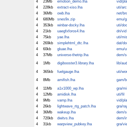
4
23Mb
emotion_demo.lha
vid/pl
4
228kb
extract-xiso.lha
uti/arc
4
36Mb
owb.lha
net/br
4
680Mb
snes9x.zip
emu/
4
353kb
winbar-docky.lha
uti/do
4
21kb
uaegfxforos4.lha
dri/vid
4
75kb
yae.lha
uti/mi
4
269kb
simplehtml_dtc.lha
dat/do
4
60kb
gluae.lha
emu/ut
4
37Mb
universe-thetrip.lha
dem/s
4
1Mb
digibooster3.library.lha
lib/au
4
365kb
fuelgauge.lha
uti/wo
4
8Mb
amifish.lha
gam/b
4
11Mb
a1x1000_wp.lha
gra/mi
4
12Mb
amidisk.lha
uti/fil
4
9Mb
vamp.lha
vid/pl
4
26kb
lightwave_rtg_patch.lha
gra/ra
4
36Mb
wakeup.lha
dem/s
4
720kb
dwitvs.lha
dem/in
4
31kb
warpview_pubkey.lha
gra/vi