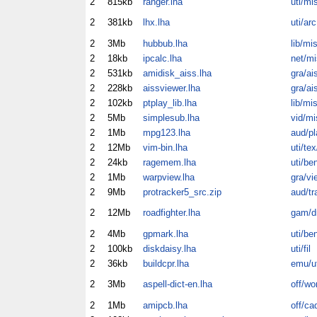
2
815kb
ranger.lha
uti/mi
2
381kb
lhx.lha
uti/arc
2
3Mb
hubbub.lha
lib/mi
2
18kb
ipcalc.lha
net/mi
2
531kb
amidisk_aiss.lha
gra/ai
2
228kb
aissviewer.lha
gra/ai
2
102kb
ptplay_lib.lha
lib/mi
2
5Mb
simplesub.lha
vid/mi
2
1Mb
mpg123.lha
aud/pl
2
12Mb
vim-bin.lha
uti/tex
2
24kb
ragemem.lha
uti/be
2
1Mb
warpview.lha
gra/vi
2
9Mb
protracker5_src.zip
aud/tr
2
12Mb
roadfighter.lha
gam/dr
2
4Mb
gpmark.lha
uti/be
2
100kb
diskdaisy.lha
uti/fil
2
36kb
buildcpr.lha
emu/ut
2
3Mb
aspell-dict-en.lha
off/wo
2
1Mb
amipcb.lha
off/ca