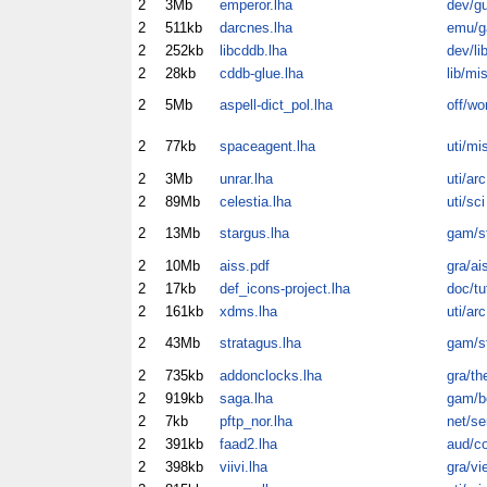
2
3Mb
emperor.lha
dev/gu
2
511kb
darcnes.lha
emu/
2
252kb
libcddb.lha
dev/li
2
28kb
cddb-glue.lha
lib/mi
2
5Mb
aspell-dict_pol.lha
off/wo
2
77kb
spaceagent.lha
uti/mi
2
3Mb
unrar.lha
uti/arc
2
89Mb
celestia.lha
uti/sci
2
13Mb
stargus.lha
gam/s
2
10Mb
aiss.pdf
gra/ai
2
17kb
def_icons-project.lha
doc/tu
2
161kb
xdms.lha
uti/arc
2
43Mb
stratagus.lha
gam/s
2
735kb
addonclocks.lha
gra/th
2
919kb
saga.lha
gam/b
2
7kb
pftp_nor.lha
net/se
2
391kb
faad2.lha
aud/c
2
398kb
viivi.lha
gra/vi