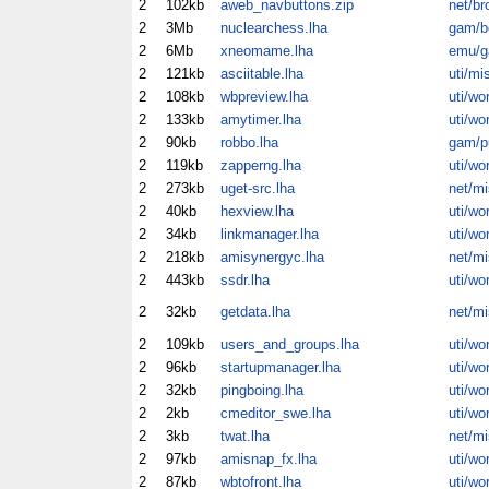
2
102kb
aweb_navbuttons.zip
net/br
2
3Mb
nuclearchess.lha
gam/b
2
6Mb
xneomame.lha
emu/
2
121kb
asciitable.lha
uti/mi
2
108kb
wbpreview.lha
uti/wo
2
133kb
amytimer.lha
uti/wo
2
90kb
robbo.lha
gam/p
2
119kb
zapperng.lha
uti/wo
2
273kb
uget-src.lha
net/mi
2
40kb
hexview.lha
uti/wo
2
34kb
linkmanager.lha
uti/wo
2
218kb
amisynergyc.lha
net/mi
2
443kb
ssdr.lha
uti/wo
2
32kb
getdata.lha
net/mi
2
109kb
users_and_groups.lha
uti/wo
2
96kb
startupmanager.lha
uti/wo
2
32kb
pingboing.lha
uti/wo
2
2kb
cmeditor_swe.lha
uti/wo
2
3kb
twat.lha
net/mi
2
97kb
amisnap_fx.lha
uti/wo
2
87kb
wbtofront.lha
uti/wo