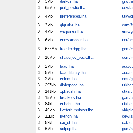
3
3Mb
darkos.lha
gra/th
3
65Mb
perl_newlib.lha
dev/la
3
4Mb
preferences.lha
uti/wo
3
3Mb
glquake.lha
gam/f
3
4Mb
warpsnes.lha
emu/
3
6Mb
enewsreader.lha
net/n
3
677Mb
freedroidrpg.lha
gam/ro
3
10Mb
shaderjoy_pack.lha
dem/m
3
2Mb
faac.lha
aud/c
3
5Mb
faad_library.lha
aud/m
3
2Mb
colem.lha
emu/
3
297kb
diskspeed.lha
uti/be
3
141kb
xpksqsh.lha
uti/arc
3
15Mb
breakers.lha
gam/a
3
84kb
cubebm.lha
uti/be
3
46Mb
liveforit-mplayer.lha
vid/pl
3
11Mb
python.lha
dev/la
3
52kb
ico_dt.lha
dat/ic
3
6Mb
sdlpop.lha
gam/a