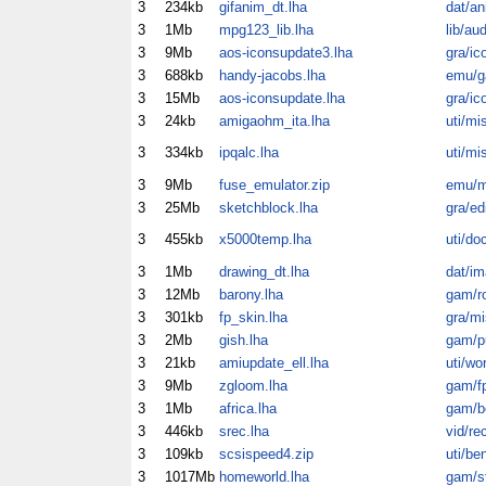
3
234kb
gifanim_dt.lha
dat/an
3
1Mb
mpg123_lib.lha
lib/au
3
9Mb
aos-iconsupdate3.lha
gra/ic
3
688kb
handy-jacobs.lha
emu/
3
15Mb
aos-iconsupdate.lha
gra/ic
3
24kb
amigaohm_ita.lha
uti/mi
3
334kb
ipqalc.lha
uti/mi
3
9Mb
fuse_emulator.zip
emu/m
3
25Mb
sketchblock.lha
gra/ed
3
455kb
x5000temp.lha
uti/do
3
1Mb
drawing_dt.lha
dat/im
3
12Mb
barony.lha
gam/ro
3
301kb
fp_skin.lha
gra/mi
3
2Mb
gish.lha
gam/p
3
21kb
amiupdate_ell.lha
uti/wo
3
9Mb
zgloom.lha
gam/f
3
1Mb
africa.lha
gam/b
3
446kb
srec.lha
vid/re
3
109kb
scsispeed4.zip
uti/be
3
1017Mb
homeworld.lha
gam/s