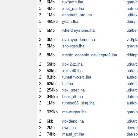
3
6Mb
tuxmath.lha
gam/c
3
4Mb
xnet_rss.lha
net/n
3
1Mb
annotate_src.lha
uti/tex
3
495kb
jylam.lha
dem/in
3
6Mb
whetdhrystone.lha
uti/be
3
3Mb
dvplayer-demo.lha
vid/pl
3
5Mb
showgeo.lha
gra/ve
3
8Mb
arabic_console_devicepro2.lha
dri/inp
2
59kb
xpkl2xz.lha
uti/arc
2
53kb
xpklz40.lha
uti/arc
2
81kb
tunetfmx-src.lha
aud/pl
2
62kb
fitr.lha
uti/mi
2
254kb
xpk_user.lha
uti/arc
2
345kb
bonk_dt.lha
dat/so
2
1Mb
tunesc68_plug.lha
aud/pl
2
339kb
msweeper.lha
gam/b
2
6kb
xpkdenc.lha
uti/arc
2
2Mb
cwe.lha
dev/e
2
74kb
maud_dt.lha
dat/so