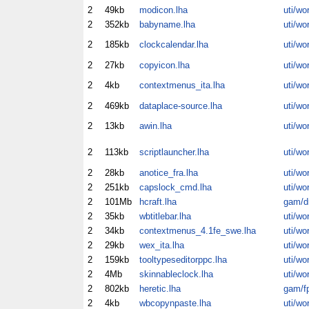
2
49kb
modicon.lha
uti/wo
2
352kb
babyname.lha
uti/wo
2
185kb
clockcalendar.lha
uti/wo
2
27kb
copyicon.lha
uti/wo
2
4kb
contextmenus_ita.lha
uti/wo
2
469kb
dataplace-source.lha
uti/wo
2
13kb
awin.lha
uti/wo
2
113kb
scriptlauncher.lha
uti/wo
2
28kb
anotice_fra.lha
uti/wo
2
251kb
capslock_cmd.lha
uti/wo
2
101Mb
hcraft.lha
gam/dr
2
35kb
wbtitlebar.lha
uti/wo
2
34kb
contextmenus_4.1fe_swe.lha
uti/wo
2
29kb
wex_ita.lha
uti/wo
2
159kb
tooltypeseditorppc.lha
uti/wo
2
4Mb
skinnableclock.lha
uti/wo
2
802kb
heretic.lha
gam/f
2
4kb
wbcopynpaste.lha
uti/wo