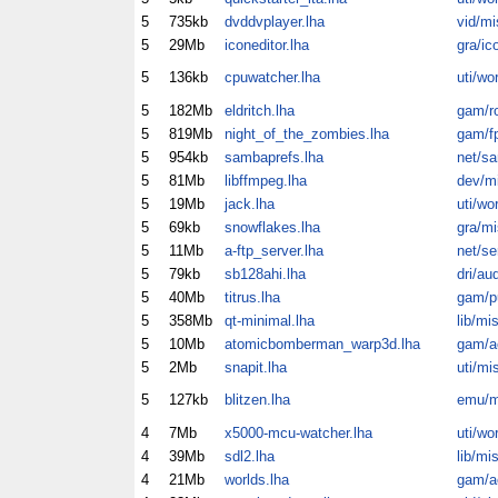
5
735kb
dvddvplayer.lha
vid/mi
5
29Mb
iconeditor.lha
gra/ic
5
136kb
cpuwatcher.lha
uti/wo
5
182Mb
eldritch.lha
gam/ro
5
819Mb
night_of_the_zombies.lha
gam/f
5
954kb
sambaprefs.lha
net/s
5
81Mb
libffmpeg.lha
dev/m
5
19Mb
jack.lha
uti/wo
5
69kb
snowflakes.lha
gra/mi
5
11Mb
a-ftp_server.lha
net/se
5
79kb
sb128ahi.lha
dri/au
5
40Mb
titrus.lha
gam/p
5
358Mb
qt-minimal.lha
lib/mi
5
10Mb
atomicbomberman_warp3d.lha
gam/a
5
2Mb
snapit.lha
uti/mi
5
127kb
blitzen.lha
emu/m
4
7Mb
x5000-mcu-watcher.lha
uti/wo
4
39Mb
sdl2.lha
lib/mi
4
21Mb
worlds.lha
gam/a