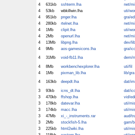
4
631kb
sshterm.lha
net/mi
4
53kb
wbkillwin.lha
uti/wo
4
951kb
pnger.lha
gra/ed
4
280kb
rtelnet.lha
net/mi
4
1Mb
clipit.lha
uti/wo
4
2Mb
openurl.lha
net/mi
4
13Mb
libpng.lha
dev/li
4
9Mb
aos-gamesicons.lha
gra/ic
4
31Mb
void-fb11.lha
dem/
4
8Mb
workbenchexplorer.lha
uti/fil
4
1Mb
pixman_lib.lha
lib/gra
4
163kb
deepdt.lha
dat/im
3
93kb
icns_dt.lha
dat/ic
3
470kb
ffshop.lha
vid/ed
3
178kb
datevar.lha
uti/mi
3
174kb
macc.lha
uti/mi
3
47Mb
xi_-_instruments.rar
aud/tr
3
2Mb
stockfish-5.lha
gam/b
3
225kb
html2wiki.lha
uti/mi
3
118kb
eastern.lha
uti/wo