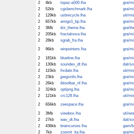
2
4kb
topaz-a500.lha
gra/mi
2
52kb
cgxbenchmark.lha
gra/mi
2
129kb
usbrecycle.lha
uti/mi
2
657kb
amigo1_bp.lha
gra/mi
2
3Mb
ikir_theme.lha
gra/th
2
205kb
fractalnova.lha
gra/mi
2
28kb
sgrab_fra.lha
gra/mi
2
96kb
winpointers.lha
gra/mi
2
181kb
blueline.lha
gra/mi
2
130kb
soundex_dt.lha
dat/so
2
115kb
fixdate.lha
uti/mi
2
23kb
jpegxinfo.lha
gra/mi
2
26kb
ibtoolbar_nf.lha
gra/mi
2
324kb
optipng.lha
gra/mi
2
121kb
crc128.lha
uti/mi
2
656kb
zeespace.lha
gra/mi
2
3Mb
viewbox.lha
uti/wo
2
27kb
wav_dt.lha
dat/so
2
436kb
braincurses.lha
gam/b
2
7kb
zoomit_ita.lha
gra/mi