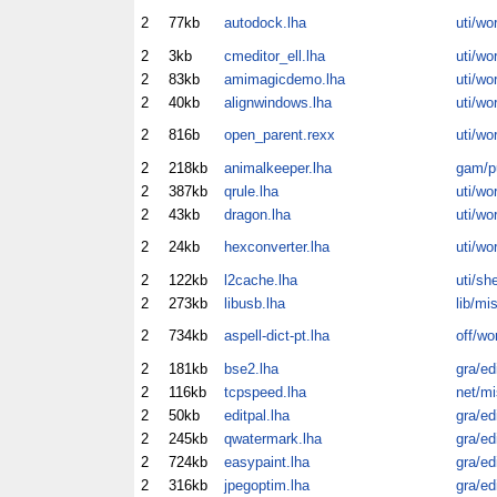
2
77kb
autodock.lha
uti/wo
2
3kb
cmeditor_ell.lha
uti/wo
2
83kb
amimagicdemo.lha
uti/wo
2
40kb
alignwindows.lha
uti/wo
2
816b
open_parent.rexx
uti/wo
2
218kb
animalkeeper.lha
gam/p
2
387kb
qrule.lha
uti/wo
2
43kb
dragon.lha
uti/wo
2
24kb
hexconverter.lha
uti/wo
2
122kb
l2cache.lha
uti/sh
2
273kb
libusb.lha
lib/mi
2
734kb
aspell-dict-pt.lha
off/wo
2
181kb
bse2.lha
gra/ed
2
116kb
tcpspeed.lha
net/mi
2
50kb
editpal.lha
gra/ed
2
245kb
qwatermark.lha
gra/ed
2
724kb
easypaint.lha
gra/ed
2
316kb
jpegoptim.lha
gra/ed