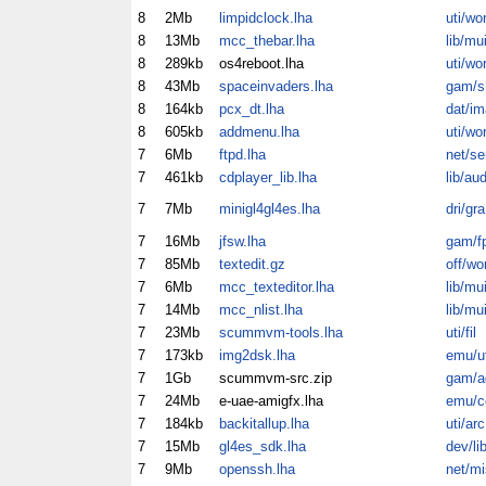
8
2Mb
limpidclock.lha
uti/wo
8
13Mb
mcc_thebar.lha
lib/mu
8
289kb
os4reboot.lha
uti/wo
8
43Mb
spaceinvaders.lha
gam/
8
164kb
pcx_dt.lha
dat/im
8
605kb
addmenu.lha
uti/wo
7
6Mb
ftpd.lha
net/se
7
461kb
cdplayer_lib.lha
lib/au
7
7Mb
minigl4gl4es.lha
dri/gra
7
16Mb
jfsw.lha
gam/f
7
85Mb
textedit.gz
off/wo
7
6Mb
mcc_texteditor.lha
lib/mu
7
14Mb
mcc_nlist.lha
lib/mu
7
23Mb
scummvm-tools.lha
uti/fil
7
173kb
img2dsk.lha
emu/ut
7
1Gb
scummvm-src.zip
gam/a
7
24Mb
e-uae-amigfx.lha
emu/
7
184kb
backitallup.lha
uti/arc
7
15Mb
gl4es_sdk.lha
dev/li
7
9Mb
openssh.lha
net/mi