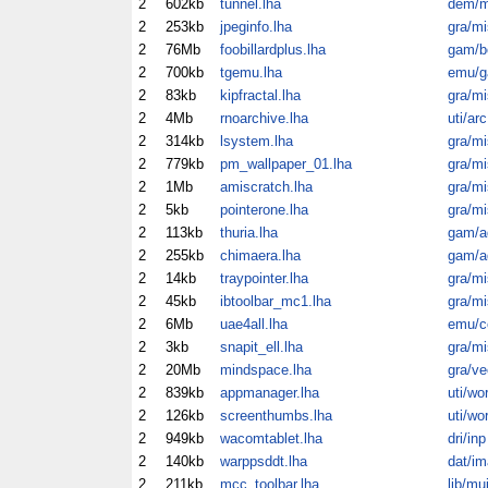
2
602kb
tunnel.lha
dem/m
2
253kb
jpeginfo.lha
gra/mi
2
76Mb
foobillardplus.lha
gam/b
2
700kb
tgemu.lha
emu/
2
83kb
kipfractal.lha
gra/mi
2
4Mb
rnoarchive.lha
uti/arc
2
314kb
lsystem.lha
gra/mi
2
779kb
pm_wallpaper_01.lha
gra/mi
2
1Mb
amiscratch.lha
gra/mi
2
5kb
pointerone.lha
gra/mi
2
113kb
thuria.lha
gam/a
2
255kb
chimaera.lha
gam/a
2
14kb
traypointer.lha
gra/mi
2
45kb
ibtoolbar_mc1.lha
gra/mi
2
6Mb
uae4all.lha
emu/
2
3kb
snapit_ell.lha
gra/mi
2
20Mb
mindspace.lha
gra/ve
2
839kb
appmanager.lha
uti/wo
2
126kb
screenthumbs.lha
uti/wo
2
949kb
wacomtablet.lha
dri/inp
2
140kb
warppsddt.lha
dat/im
2
211kb
mcc_toolbar.lha
lib/mu