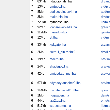
7
834kb
hdaudio_ahi.lha
dri/au
7
13Mb
smtube.lha
vid/pl
7
8Mb
audioevolution4.lha
aud/re
7
3Mb
make-bin.lha
dev/ut
7
720kb
pythonssl.lha
lib/mi
7
92Mb
iconsreworked3.lha
gra/ic
6
112Mb
thewidow.lzx
gam/a
6
12Mb
yt.lha
vid/mi
6
334kb
xpkgzip.lha
uti/arc
6
2Mb
ixemul_bin.tar.bz2
dev/li
6
19Mb
redeth.lha
net/s
6
24Mb
shaderjoy.lha
gra/vi
6
42kb
amiupdate_rus.lha
uti/wo
6
671kb
odysseylauncher2.lha
net/br
6
114Mb
micollection2010.lha
gra/ic
6
1Mb
hogwagen.lha
dem/in
6
44kb
tzx2tap.lha
emu/c
6
517kb
warposemu.lha
lib/mi