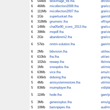
6
544kb
diskimage_fdi.lha
dri/sto
6
46Mb
micollection2008.lha
gra/ic
6
111Mb
micollection2007.lha
gra/ic
6
1Gb
supertuxkart.lha
gam/dr
6
318Mb
gnumeric.lha
off/spr
6
14Mb
cha05e90_icons_2013.lha
gra/ic
6
39Mb
rnopdf.lha
gra/vi
6
2Gb
abandonmi2.lha
gra/ic
6
57kb
nmtm-solution.lha
gam/m
6
2Mb
bibvision.lha
uti/te
6
610kb
lha.lha
uti/arc
6
102kb
rewarp.lha
lib/mi
6
1Mb
snoopdos.lha
uti/mi
6
63Mb
vice.lha
emu/
6
636kb
doboing.lha
gra/ra
5
4Mb
amisystemrestore.lha
uti/mi
5
83Mb
muimplayer.lha
vid/pl
5
11Mb
hode.lha
gam/p
5
3Mb
genesisplus.lha
emu/
5
10Mb
barsnpipes.lha
aud/m