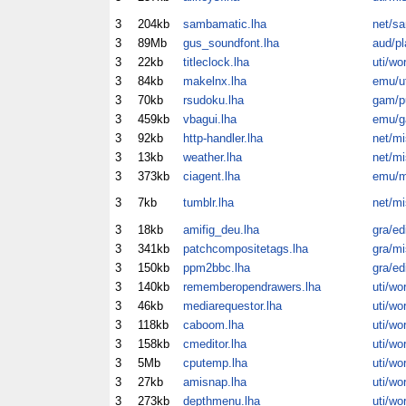
3
204kb
sambamatic.lha
net/s
3
89Mb
gus_soundfont.lha
aud/pl
3
22kb
titleclock.lha
uti/wo
3
84kb
makelnx.lha
emu/ut
3
70kb
rsudoku.lha
gam/p
3
459kb
vbagui.lha
emu/
3
92kb
http-handler.lha
net/mi
3
13kb
weather.lha
net/mi
3
373kb
ciagent.lha
emu/m
3
7kb
tumblr.lha
net/mi
3
18kb
amifig_deu.lha
gra/ed
3
341kb
patchcompositetags.lha
gra/mi
3
150kb
ppm2bbc.lha
gra/ed
3
140kb
rememberopendrawers.lha
uti/wo
3
46kb
mediarequestor.lha
uti/wo
3
118kb
caboom.lha
uti/wo
3
158kb
cmeditor.lha
uti/wo
3
5Mb
cputemp.lha
uti/wo
3
27kb
amisnap.lha
uti/wo
3
273kb
depthmenu.lha
uti/wo