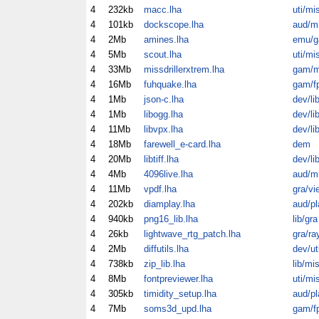
4
232kb
macc.lha
uti/mi
4
101kb
dockscope.lha
aud/m
4
2Mb
amines.lha
emu/
4
5Mb
scout.lha
uti/mi
4
33Mb
missdrillerxtrem.lha
gam/m
4
16Mb
fuhquake.lha
gam/f
4
1Mb
json-c.lha
dev/li
4
1Mb
libogg.lha
dev/li
4
11Mb
libvpx.lha
dev/li
4
18Mb
farewell_e-card.lha
dem
4
20Mb
libtiff.lha
dev/li
4
4Mb
4096live.lha
aud/m
4
11Mb
vpdf.lha
gra/vi
4
202kb
diamplay.lha
aud/pl
4
940kb
png16_lib.lha
lib/gra
4
26kb
lightwave_rtg_patch.lha
gra/ra
4
2Mb
diffutils.lha
dev/ut
4
738kb
zip_lib.lha
lib/mi
4
8Mb
fontpreviewer.lha
uti/mi
4
305kb
timidity_setup.lha
aud/pl
4
7Mb
soms3d_upd.lha
gam/f