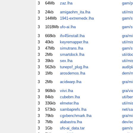
3
64Mb
zaz.lha
gam/p
3
24kb
amigaohm_ita.lha
uti/mi
3
144Mb
1941-extremedx.lha
gam/
3
1018Mb
ufo-ai.lha
gam/s
3
668kb
ifx45install.lha
gra/mi
3
40kb
keyremapper.lha
uti/mi
3
47Mb
simutrans.lha
gam/s
3
2Mb
smartdock.lha
uti/do
3
39kb
sex.lha
uti/mi
3
562kb
tunepsf_plug.lha
aud/pl
3
1Mb
arosdemos.lha
dem/m
3
2Mb
acidwarp.lha
gra/mi
3
968kb
viivi.lha
gra/vi
3
84kb
cubebm.lha
uti/be
3
336kb
elmeter.lha
uti/mi
3
573kb
sambaprefs.lha
net/s
3
79kb
cgxbenchmark.lha
gra/mi
3
7Mb
alabastra.lha
dev/ed
3
1Gb
ufo-ai_data.tar
gam/s