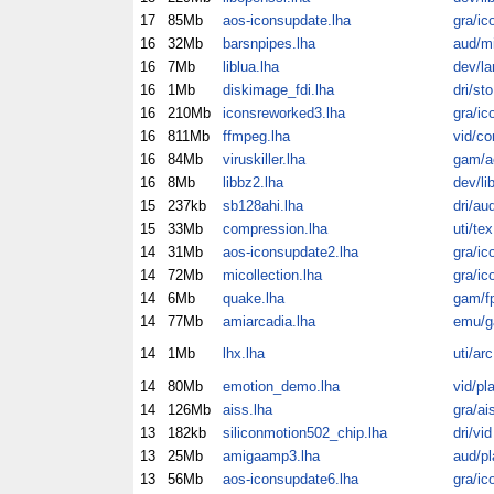
17
85Mb
aos-iconsupdate.lha
gra/ic
16
32Mb
barsnpipes.lha
aud/m
16
7Mb
liblua.lha
dev/la
16
1Mb
diskimage_fdi.lha
dri/sto
16
210Mb
iconsreworked3.lha
gra/ic
16
811Mb
ffmpeg.lha
vid/co
16
84Mb
viruskiller.lha
gam/a
16
8Mb
libbz2.lha
dev/li
15
237kb
sb128ahi.lha
dri/au
15
33Mb
compression.lha
uti/tex
14
31Mb
aos-iconsupdate2.lha
gra/ic
14
72Mb
micollection.lha
gra/ic
14
6Mb
quake.lha
gam/f
14
77Mb
amiarcadia.lha
emu/
14
1Mb
lhx.lha
uti/arc
14
80Mb
emotion_demo.lha
vid/pl
14
126Mb
aiss.lha
gra/ai
13
182kb
siliconmotion502_chip.lha
dri/vid
13
25Mb
amigaamp3.lha
aud/pl
13
56Mb
aos-iconsupdate6.lha
gra/ic