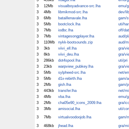
3
12Mb
visualboyadvance-src.lha
emu/
3
4Mb
libmikmod-src.lha
dev/li
3
6Mb
bataillenavale.lha
gam/s
3
5Mb
bootclock.lha
uti/har
3
7Mb
iodbc.lha
off/dat
3
7Mb
vintagesongplayer.lha
aud/pl
3
110Mb
nykk-bootsounds.zip
aud/m
3
3kb
viivi_ell.lha
gra/vi
3
8kb
viivi_deu.lha
gra/vi
3
286kb
dot4spool.lha
uti/pri
3
23kb
warpview_pubkey.lha
gra/vi
3
5Mb
sylpheed-src.lha
net/e
3
5Mb
d1x-rebirth.lha
gam/a
3
2Mb
gish.lha
gam/p
3
443kb
transfer.lha
net/mi
3
4Mb
vba.lha
emu/
3
2Mb
cha05e90_icons_2009.lha
gra/ic
3
3Mb
amisocial.lha
uti/co
3
7Mb
virtualvoodoojob.lha
gam/m
3
468kb
jhead.lha
gra/mi