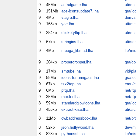
9
45Mb
astralgame.lha
uti/mi
9
151Mb
aos-iconsupdate7.lha
gra/ic
9
4Mb
viagra.lha
dem/s
9
168kb
yae.lha
uti/mi
9
284kb
clicketyflip.lha
uti/mi
9
67kb
stringins.lha
uti/scr
9
4Mb
mpega_libmad.lha
lib/mi
9
204kb
propercropper.lha
gra/co
9
17Mb
smtube.lha
vid/pl
9
58Mb
icons-for-amigaos.lha
gra/ic
9
67kb
tzx2tap.lha
emu/c
9
6Mb
pftp.lha
net/ftp
9
35Mb
rnoxfer.lha
net/ftp
8
59Mb
standardglowicons.lha
gra/ic
8
455kb
extract-xiso.lha
uti/arc
8
11Mb
owbaddressbook.lha
net/br
8
52kb
json.hollywood.lha
dev/m
8
823kb
pythonssl.lha
lib/mi