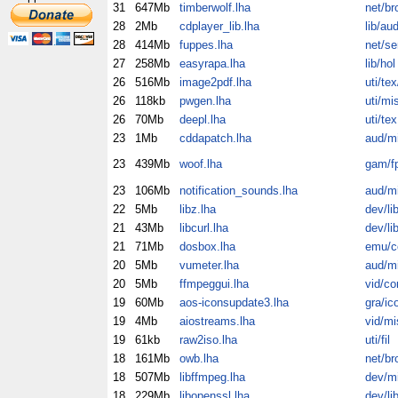
31
647Mb
timberwolf.lha
net/br
28
2Mb
cdplayer_lib.lha
lib/au
28
414Mb
fuppes.lha
net/se
27
258Mb
easyrapa.lha
lib/hol
26
516Mb
image2pdf.lha
uti/te
26
118kb
pwgen.lha
uti/mi
26
70Mb
deepl.lha
uti/tex
23
1Mb
cddapatch.lha
aud/m
23
439Mb
woof.lha
gam/f
23
106Mb
notification_sounds.lha
aud/m
22
5Mb
libz.lha
dev/li
21
43Mb
libcurl.lha
dev/li
21
71Mb
dosbox.lha
emu/
20
5Mb
vumeter.lha
aud/m
20
5Mb
ffmpeggui.lha
vid/co
19
60Mb
aos-iconsupdate3.lha
gra/ic
19
4Mb
aiostreams.lha
vid/mi
19
61kb
raw2iso.lha
uti/fil
18
161Mb
owb.lha
net/br
18
507Mb
libffmpeg.lha
dev/m
18
229Mb
libopenssl.lha
dev/li