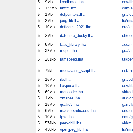
5
9Mb
libmikmod.lha
dev/li
5
133Mb
nmtm.lzx
gam/a
5
1Mb
defpointers.lha
gra/ic
5
2Mb
jpeg_lib.lha
lib/mi
5
10Mb
deficons_2021.lha
gra/ic
5
2Mb
datetime_docky.lha
uti/do
5
8Mb
faad_library.lha
aud/m
5
32Mb
rnopdf.lha
gra/vi
5
261kb
ramspeed.lha
uti/be
5
79kb
mediavault_script.lha
net/mi
5
16Mb
ifx.lha
gra/ed
5
10Mb
libspeex.lha
dev/li
5
69Mb
mencoder.lha
vid/ed
5
1Mb
xmsnes.lha
aud/c
5
15Mb
quake3.lha
gam/f
5
6Mb
maestrixreloaded.lha
dri/au
5
10Mb
fpse.lha
emu/
5
574kb
peevobill.lha
vid/mi
5
458kb
openjpeg_lib.lha
lib/mi