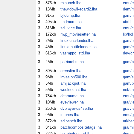
3
376kb
rhlaunch.lha
emu/m
3
13Mb
thewidowii-ecard2.lha
dem/m
3
91kb
bjldump.lha
gam/m
3
405kb
findmore.lha
uti/fil
3
81Mb
sdl_vice.lha
emu/
3
172kb
hwp_moviesetter.lha
lib/hol
3
2Mb
linuxlunarlander.lha
gam/m
3
4Mb
linuxshuttlelander.lha
gam/m
3
616kb
vasmppc_std.lha
dev/cr
3
2Mb
patriarchs.lha
gam/b
3
805kb
grenslim.lha
gam/
3
9Mb
invasion500.lha
gam/
3
5Mb
amijackpot.lha
gam/b
3
5Mb
wookiechat.lha
net/ch
3
784kb
desmume.lha
emu/
3
10Mb
eyeviewer.lha
gra/vi
3
253kb
dvplayer-os4se.lha
gra/vi
3
9Mb
infones.lha
emu/
3
372kb
sdlbench.lha
uti/be
3
341kb
patchcompositetags.lha
gra/mi
3
222kb
hp_photosmart.lha
dri/pri