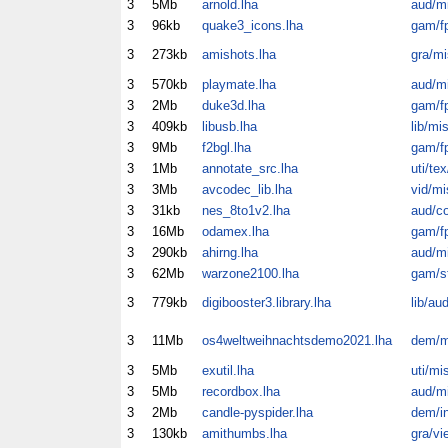
3
5Mb
arnold.lha
aud/m
3
96kb
quake3_icons.lha
gam/f
3
273kb
amishots.lha
gra/mi
3
570kb
playmate.lha
aud/m
3
2Mb
duke3d.lha
gam/f
3
409kb
libusb.lha
lib/mi
3
9Mb
f2bgl.lha
gam/f
3
1Mb
annotate_src.lha
uti/tex
3
3Mb
avcodec_lib.lha
vid/mi
3
31kb
nes_8to1v2.lha
aud/c
3
16Mb
odamex.lha
gam/f
3
290kb
ahirng.lha
aud/m
3
62Mb
warzone2100.lha
gam/s
3
779kb
digibooster3.library.lha
lib/au
3
11Mb
os4weltweihnachtsdemo2021.lha
dem/m
3
5Mb
exutil.lha
uti/mi
3
5Mb
recordbox.lha
aud/m
3
2Mb
candle-pyspider.lha
dem/in
3
130kb
amithumbs.lha
gra/vi