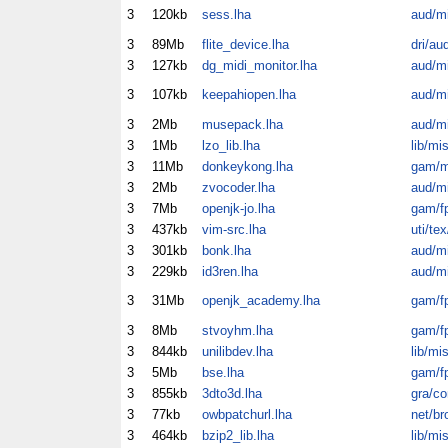
3
120kb
sess.lha
aud/m
3
89Mb
flite_device.lha
dri/au
3
127kb
dg_midi_monitor.lha
aud/m
3
107kb
keepahiopen.lha
aud/m
3
2Mb
musepack.lha
aud/m
3
1Mb
lzo_lib.lha
lib/mi
3
11Mb
donkeykong.lha
gam/m
3
2Mb
zvocoder.lha
aud/m
3
7Mb
openjk-jo.lha
gam/f
3
437kb
vim-src.lha
uti/tex
3
301kb
bonk.lha
aud/m
3
229kb
id3ren.lha
aud/m
3
31Mb
openjk_academy.lha
gam/f
3
8Mb
stvoyhm.lha
gam/f
3
844kb
unilibdev.lha
lib/mi
3
5Mb
bse.lha
gam/f
3
855kb
3dto3d.lha
gra/co
3
77kb
owbpatchurl.lha
net/br
3
464kb
bzip2_lib.lha
lib/mi