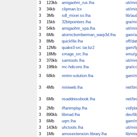
3
123kb
amigaohm_rus.lha
uti/mi
3
34kb
clipman.lzx
uti/mi
3
3Mb
sdl_mixer.so.lha
lib/au
3
15kb
32bitpointers.lha
gra/mi
3
54kb
amigaohm_spa.lha
uti/mi
3
6Mb
atomicbomberman_warp3d.lha
gam/a
3
8Mb
quickfile.lha
off/dat
3
12Mb
quake3-src.tar.bz2
gam/f
3
18Mb
xmage_src.lha
emu/
3
370kb
samtools.lha
uti/mi
3
198kb
mc-hdicons.lha
gra/ic
3
68kb
nmtm-solution.lha
gam/m
3
4Mb
miniweb.lha
net/br
3
6Mb
nsaddressbook.lha
net/br
3
2Mb
iffanimplay.lha
vid/pl
3
890kb
libmad.lha
dev/li
3
6Mb
uqm.lha
gam/m
3
143kb
uhctools.lha
uti/mi
3
1Mb
amosextension.library.lha
lib/mi