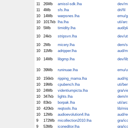
11
26Mb
amissl-sdk.lha
dev/m
11
4Mb
sfs.lha
dri/fil
10
14Mb
warpsnes.lha
emu/
10
1017kb
lha.lha
uti/arc
10
5Mb
timidity.lha
aud/pl
10
24kb
stripsvn.lha
dev/ut
10
2Mb
micery.lha
dem/sc
10
11Mb
adripper.lha
aud/m
10
14Mb
libgmp.lha
dev/li
10
39Mb
runinuae.lha
emu/ut
10
156kb
ripping_mama.lha
aud/ri
10
19Mb
cpubench.lha
uti/be
10
24Mb
videntiumpicta.lha
gra/vi
10
347kb
lights.lha
dem/m
10
83kb
borpak.lha
uti/arc
10
420kb
reqtools.lha
lib/mi
10
12Mb
audioevolution4.lha
aud/re
9
172Mb
micollection2010.lha
gra/ic
9
53Mb
iconeditor.lha
gra/ic