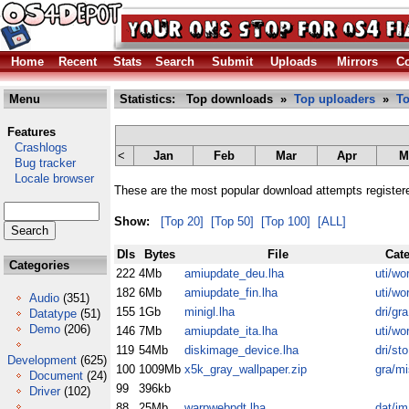
Home
Recent
Stats
Search
Submit
Uploads
Mirrors
Co
Menu
Statistics: Top downloads »
Top uploaders
»
To
Features
Crashlogs
<
Jan
Feb
Mar
Apr
M
Bug tracker
Locale browser
These are the most popular download attempts register
Show:
[Top 20]
[Top 50]
[Top 100]
[ALL]
Dls
Bytes
File
Cat
Categories
222
4Mb
amiupdate_deu.lha
uti/wo
182
6Mb
amiupdate_fin.lha
uti/wo
Audio
(351)
155
1Gb
minigl.lha
dri/gra
Datatype
(51)
Demo
(206)
146
7Mb
amiupdate_ita.lha
uti/wo
119
54Mb
diskimage_device.lha
dri/sto
Development
(625)
100
1009Mb
x5k_gray_wallpaper.zip
gra/mi
Document
(24)
99
396kb
Driver
(102)
88
25Mb
warpwebpdt.lha
dat/im