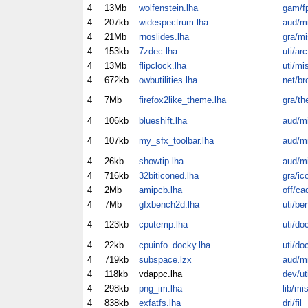
4
13Mb
wolfenstein.lha
gam/f
4
207kb
widespectrum.lha
aud/m
4
21Mb
rnoslides.lha
gra/mi
4
153kb
7zdec.lha
uti/arc
4
13Mb
flipclock.lha
uti/mi
4
672kb
owbutilities.lha
net/br
4
7Mb
firefox2like_theme.lha
gra/th
4
106kb
blueshift.lha
aud/m
4
107kb
my_sfx_toolbar.lha
aud/m
4
26kb
showtip.lha
aud/m
4
716kb
32biticoned.lha
gra/ic
4
2Mb
amipcb.lha
off/ca
4
7Mb
gfxbench2d.lha
uti/be
4
123kb
cputemp.lha
uti/do
4
22kb
cpuinfo_docky.lha
uti/do
4
719kb
subspace.lzx
aud/m
4
118kb
vdappc.lha
dev/ut
4
298kb
png_im.lha
lib/mi
4
838kb
exfatfs.lha
dri/fil