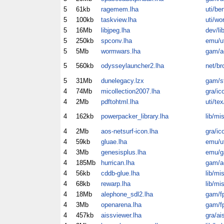
5
61kb
ragemem.lha
uti/be
5
100kb
taskview.lha
uti/wo
5
16Mb
libjpeg.lha
dev/li
5
250kb
spconv.lha
emu/ut
5
5Mb
wormwars.lha
gam/a
5
560kb
odysseylauncher2.lha
net/br
5
31Mb
dunelegacy.lzx
gam/s
4
74Mb
micollection2007.lha
gra/ic
4
2Mb
pdftohtml.lha
uti/te
4
162kb
powerpacker_library.lha
lib/mi
4
2Mb
aos-netsurf-icon.lha
gra/ic
4
59kb
gluae.lha
emu/ut
4
3Mb
genesisplus.lha
emu/
4
185Mb
hurrican.lha
gam/a
4
56kb
cddb-glue.lha
lib/mi
4
68kb
rewarp.lha
lib/mi
4
18Mb
alephone_sdl2.lha
gam/f
4
3Mb
openarena.lha
gam/f
4
457kb
aissviewer.lha
gra/ai