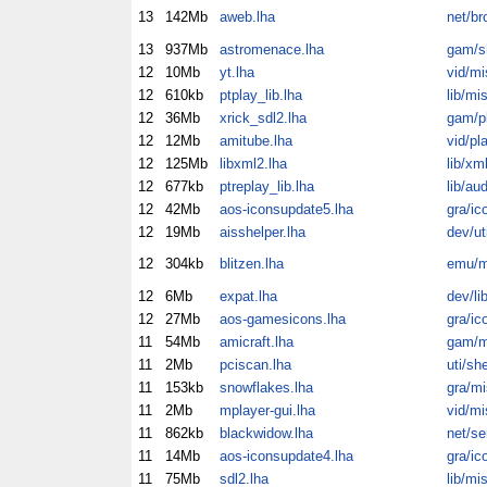
13
142Mb
aweb.lha
net/br
13
937Mb
astromenace.lha
gam/
12
10Mb
yt.lha
vid/mi
12
610kb
ptplay_lib.lha
lib/mi
12
36Mb
xrick_sdl2.lha
gam/p
12
12Mb
amitube.lha
vid/pl
12
125Mb
libxml2.lha
lib/xm
12
677kb
ptreplay_lib.lha
lib/au
12
42Mb
aos-iconsupdate5.lha
gra/ic
12
19Mb
aisshelper.lha
dev/ut
12
304kb
blitzen.lha
emu/m
12
6Mb
expat.lha
dev/li
12
27Mb
aos-gamesicons.lha
gra/ic
11
54Mb
amicraft.lha
gam/m
11
2Mb
pciscan.lha
uti/sh
11
153kb
snowflakes.lha
gra/mi
11
2Mb
mplayer-gui.lha
vid/mi
11
862kb
blackwidow.lha
net/se
11
14Mb
aos-iconsupdate4.lha
gra/ic
11
75Mb
sdl2.lha
lib/mi