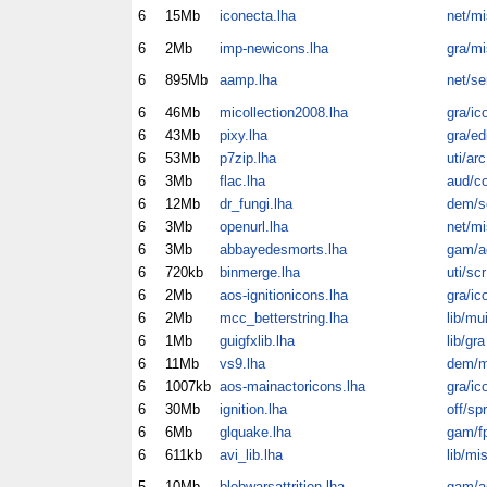
6
15Mb
iconecta.lha
net/mi
6
2Mb
imp-newicons.lha
gra/mi
6
895Mb
aamp.lha
net/se
6
46Mb
micollection2008.lha
gra/ic
6
43Mb
pixy.lha
gra/ed
6
53Mb
p7zip.lha
uti/arc
6
3Mb
flac.lha
aud/c
6
12Mb
dr_fungi.lha
dem/sc
6
3Mb
openurl.lha
net/mi
6
3Mb
abbayedesmorts.lha
gam/a
6
720kb
binmerge.lha
uti/scr
6
2Mb
aos-ignitionicons.lha
gra/ic
6
2Mb
mcc_betterstring.lha
lib/mu
6
1Mb
guigfxlib.lha
lib/gra
6
11Mb
vs9.lha
dem/
6
1007kb
aos-mainactoricons.lha
gra/ic
6
30Mb
ignition.lha
off/spr
6
6Mb
glquake.lha
gam/f
6
611kb
avi_lib.lha
lib/mi
5
10Mb
blobwarsattrition.lha
gam/a