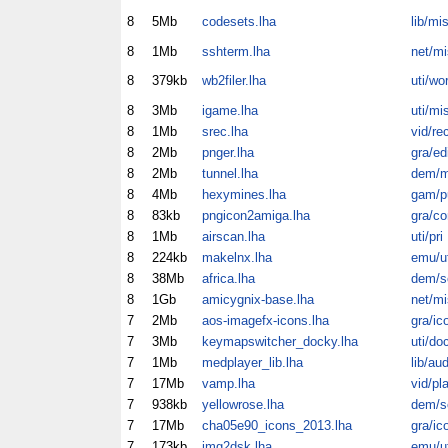
8
5Mb
codesets.lha
lib/mi
8
1Mb
sshterm.lha
net/mi
8
379kb
wb2filer.lha
uti/wo
8
3Mb
igame.lha
uti/mi
8
1Mb
srec.lha
vid/re
8
2Mb
pnger.lha
gra/ed
8
2Mb
tunnel.lha
dem/m
8
4Mb
hexymines.lha
gam/p
8
83kb
pngicon2amiga.lha
gra/co
8
1Mb
airscan.lha
uti/pri
8
224kb
makelnx.lha
emu/ut
8
38Mb
africa.lha
dem/sc
8
1Gb
amicygnix-base.lha
net/mi
7
2Mb
aos-imagefx-icons.lha
gra/ic
7
3Mb
keymapswitcher_docky.lha
uti/do
7
1Mb
medplayer_lib.lha
lib/au
7
17Mb
vamp.lha
vid/pl
7
938kb
yellowrose.lha
dem/sc
7
17Mb
cha05e90_icons_2013.lha
gra/ic
7
173kb
img2dsk.lha
emu/ut