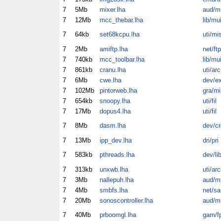
7
5Mb
mixer.lha
aud/m
7
12Mb
mcc_thebar.lha
lib/mu
7
64kb
set68kcpu.lha
uti/mi
7
2Mb
amiftp.lha
net/ftp
7
740kb
mcc_toolbar.lha
lib/mu
7
861kb
cranu.lha
uti/arc
7
6Mb
cwe.lha
dev/e
7
102Mb
pintorweb.lha
gra/mi
7
654kb
snoopy.lha
uti/fil
7
17Mb
dopus4.lha
uti/fil
7
8Mb
dasm.lha
dev/cr
7
13Mb
ipp_dev.lha
dri/pri
7
583kb
pthreads.lha
dev/li
7
313kb
unxwb.lha
uti/arc
7
3Mb
nallepuh.lha
aud/m
7
4Mb
smbfs.lha
net/s
7
20Mb
sonoscontroller.lha
aud/m
7
40Mb
prboomgl.lha
gam/f