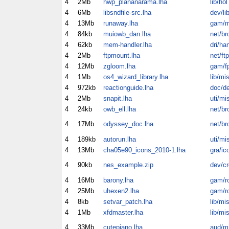
4
2Mb
hwp_plananarama.lha
lib/hol
4
6Mb
libsndfile-src.lha
dev/li
4
13Mb
runaway.lha
gam/m
4
84kb
muiowb_dan.lha
net/br
4
62kb
mem-handler.lha
dri/ha
4
2Mb
ftpmount.lha
net/ftp
4
12Mb
zgloom.lha
gam/f
4
1Mb
os4_wizard_library.lha
lib/mi
4
972kb
reactionguide.lha
doc/d
4
2Mb
snapit.lha
uti/mi
4
24kb
owb_ell.lha
net/br
4
17Mb
odyssey_doc.lha
net/br
4
189kb
autorun.lha
uti/mi
4
13Mb
cha05e90_icons_2010-1.lha
gra/ic
4
90kb
nes_example.zip
dev/cr
4
16Mb
barony.lha
gam/ro
4
25Mb
uhexen2.lha
gam/ro
4
8kb
setvar_patch.lha
lib/mi
4
1Mb
xfdmaster.lha
lib/mi
4
33Mb
cutepiano.lha
aud/m