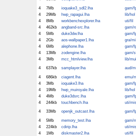
4
7Mb
ioquake3_sdl2.lha
gam/f
4
29Mb
hwp_rapagui.lha
lib/hol
4
8Mb
workbenchexplorer.lha
uti/fil
4
462kb
angband-src.lha
gam/ro
4
5Mb
duke3dw.lha
gam/f
4
2Gb
aos-wallpaper1.lha
gra/mi
4
6Mb
alephone.lha
gam/f
4
13Mb
zodengine.lha
gam/s
4
3Mb
mcc_htmlview.lha
lib/mu
4
637kb
samplayer.lha
aud/m
4
686kb
ciagent.lha
emu/m
4
3Mb
ioquake3.lha
gam/f
4
19Mb
hwp_muiroyale.lha
lib/hol
4
4Mb
duke3dsrc.lha
gam/f
4
244kb
touchbench.lha
uti/mi
4
33Mb
openjk_outcast.lha
gam/f
4
5Mb
memory_test.lha
gam/m
4
224kb
cdirip.lha
uti/mi
4
1Mb
diskmaster2.lha
uti/fil