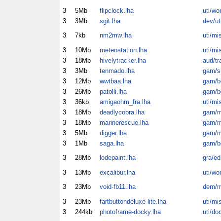
3
5Mb
flipclock.lha
uti/wo
3
3Mb
sgit.lha
dev/ut
3
7kb
nm2mw.lha
uti/mi
3
10Mb
meteostation.lha
uti/mi
3
18Mb
hivelytracker.lha
aud/tr
3
3Mb
tenmado.lha
gam/
3
12Mb
wwtbaa.lha
gam/b
3
26Mb
patolli.lha
gam/b
3
36kb
amigaohm_fra.lha
uti/mi
3
18Mb
deadlycobra.lha
gam/m
3
18Mb
marinerescue.lha
gam/m
3
5Mb
digger.lha
gam/m
3
1Mb
saga.lha
gam/b
3
28Mb
lodepaint.lha
gra/ed
3
13Mb
excalibur.lha
uti/wo
3
23Mb
void-fb11.lha
dem/
3
23Mb
fartbuttondeluxe-lite.lha
uti/mi
3
244kb
photoframe-docky.lha
uti/do