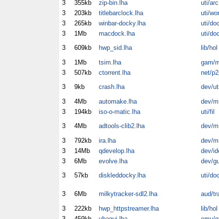
3
355kb
zip-bin.lha
uti/arc
3
203kb
titlebarclock.lha
uti/wo
3
265kb
winbar-docky.lha
uti/do
3
1Mb
macdock.lha
uti/do
3
609kb
hwp_sid.lha
lib/hol
3
1Mb
tsim.lha
gam/m
3
507kb
ctorrent.lha
net/p2
3
9kb
crash.lha
dev/ut
3
4Mb
automake.lha
dev/m
3
194kb
iso-o-matic.lha
uti/fil
3
4Mb
adtools-clib2.lha
dev/m
3
792kb
ira.lha
dev/m
3
14Mb
qdevelop.lha
dev/id
3
6Mb
evolve.lha
dev/gu
3
57kb
diskleddocky.lha
uti/do
3
6Mb
milkytracker-sdl2.lha
aud/tr
3
222kb
hwp_httpstreamer.lha
lib/hol
3
459kb
vbagui.lha
emu/