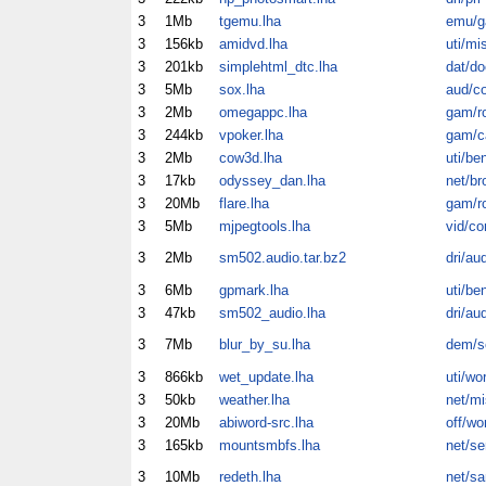
3
1Mb
tgemu.lha
emu/
3
156kb
amidvd.lha
uti/mi
3
201kb
simplehtml_dtc.lha
dat/do
3
5Mb
sox.lha
aud/c
3
2Mb
omegappc.lha
gam/ro
3
244kb
vpoker.lha
gam/c
3
2Mb
cow3d.lha
uti/be
3
17kb
odyssey_dan.lha
net/br
3
20Mb
flare.lha
gam/ro
3
5Mb
mjpegtools.lha
vid/co
3
2Mb
sm502.audio.tar.bz2
dri/au
3
6Mb
gpmark.lha
uti/be
3
47kb
sm502_audio.lha
dri/au
3
7Mb
blur_by_su.lha
dem/s
3
866kb
wet_update.lha
uti/wo
3
50kb
weather.lha
net/mi
3
20Mb
abiword-src.lha
off/wo
3
165kb
mountsmbfs.lha
net/se
3
10Mb
redeth.lha
net/s