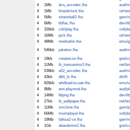
4
1Mb
dca_avcodec.lha
aud/m
4
1Mb
limpidclock.lha
uti/wo
4
5Mb
stransball2.lha
gam/m
4
6Mb
libflac.lha
dev/li
4
326kb
cdxlplay.lha
vid/pl
4
16Mb
jack.lha
uti/wo
4
48Mb
mednafen.lha
emu/
4
546kb
jukebox.lha
aud/m
4
19kb
createicon.lha
gra/ic
4
11Mb
ib_transanims3.lha
net/br
4
538kb
a52_avcodec.lha
aud/m
4
43kb
d64_fs.lha
dri/fil
4
826kb
whdload-to-uae.lha
emu/ut
4
9Mb
ami-playmod.lha
aud/pl
4
14Mb
libpng.lha
dev/li
4
27kb
ib_wallpaper.lha
net/br
4
11Mb
smclone.lha
gam/p
4
66Mb
muimplayer.lha
vid/pl
4
19Mb
fallout2-ce.lha
gam/ro
4
1Gb
abandonmi2.lha
gra/ic