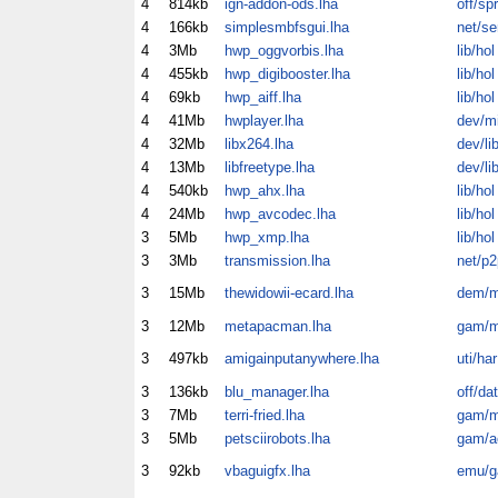
4
814kb
ign-addon-ods.lha
off/spr
4
166kb
simplesmbfsgui.lha
net/se
4
3Mb
hwp_oggvorbis.lha
lib/hol
4
455kb
hwp_digibooster.lha
lib/hol
4
69kb
hwp_aiff.lha
lib/hol
4
41Mb
hwplayer.lha
dev/m
4
32Mb
libx264.lha
dev/li
4
13Mb
libfreetype.lha
dev/li
4
540kb
hwp_ahx.lha
lib/hol
4
24Mb
hwp_avcodec.lha
lib/hol
3
5Mb
hwp_xmp.lha
lib/hol
3
3Mb
transmission.lha
net/p2
3
15Mb
thewidowii-ecard.lha
dem/m
3
12Mb
metapacman.lha
gam/m
3
497kb
amigainputanywhere.lha
uti/har
3
136kb
blu_manager.lha
off/dat
3
7Mb
terri-fried.lha
gam/m
3
5Mb
petsciirobots.lha
gam/a
3
92kb
vbaguigfx.lha
emu/