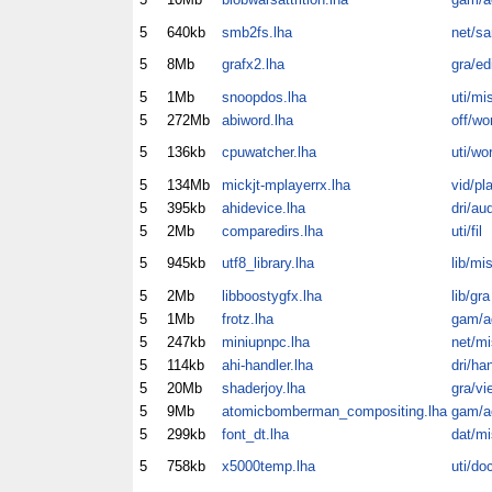
5
640kb
smb2fs.lha
net/s
5
8Mb
grafx2.lha
gra/ed
5
1Mb
snoopdos.lha
uti/mi
5
272Mb
abiword.lha
off/wo
5
136kb
cpuwatcher.lha
uti/wo
5
134Mb
mickjt-mplayerrx.lha
vid/pl
5
395kb
ahidevice.lha
dri/au
5
2Mb
comparedirs.lha
uti/fil
5
945kb
utf8_library.lha
lib/mi
5
2Mb
libboostygfx.lha
lib/gra
5
1Mb
frotz.lha
gam/a
5
247kb
miniupnpc.lha
net/mi
5
114kb
ahi-handler.lha
dri/ha
5
20Mb
shaderjoy.lha
gra/vi
5
9Mb
atomicbomberman_compositing.lha
gam/a
5
299kb
font_dt.lha
dat/mi
5
758kb
x5000temp.lha
uti/do