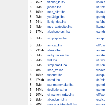
5
45kb
titlebar_ic.lzx
lib/mi
5
2Mb
janoed.lha
uti/tex
5
10Mb
mcc_nlist.lha
lib/mu
5
2Mb
yeti3dgpl.lha
gam/f
5
24kb
listdyndep.lha
uti/sh
5
4Mb
mcc_texteditor.lha
lib/mu
5
17Mb
alephone-src.lha
gam/f
5
3Mb
simpleplay.lha
aud/pl
5
5Mb
amicad.lha
off/ca
5
231kb
vb2rip.lha
aud/m
5
8Mb
milkytracker.lha
aud/tr
5
9Mb
wet.lha
uti/wo
5
5Mb
simplemail.lha
net/e
5
4kb
srec_fra.lha
vid/re
5
10Mb
tunenet.lha
aud/pl
5
474kb
camd.lha
dri/mi
5
7Mb
stuntcarremake.lha
gam/dr
5
54Mb
devilutionx.lha
gam/ro
5
30Mb
cinnamon_writer.lha
off/wo
5
2Mb
abandonmi.lha
gra/ic
5
20Mb
spacecadetpinball.lha
gam/a