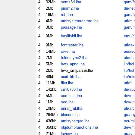
4
32Mb
soms3d.lha
gam/f
4
2Mb
prism2.lha
dri/net
4
16Mb
rott.lha
gam/f
4
4Mb
amisystemrestore.lha
uti/mi
4
3Mb
passage.lha
gam/m
4
9Mb
basiliskii.lha
emu/
4
9Mb
fonttester.lha
uti/tex
4
14Mb
rave.lha
aud/ed
4
7Mb
foldersync2.lha
uti/sh
4
5Mb
hwp_apng.lha
lib/hol
4
2Mb
hwp_xmlparser.lha
lib/hol
4
48kb
uuid_lib.lha
lib/mi
4
11Mb
filer.lha
uti/fil
4
142kb
cmi8738.lha
dri/au
4
5Mb
coreutils.lha
dev/ut
4
1Mb
sed.lha
dev/ut
4
10Mb
unrar_ml.lha
uti/arc
4
264Mb
blender.lha
gra/ra
4
436kb
amisynergyc.lha
net/mi
4
350kb
objdumpfunctions.lha
dev/m
4
21Mb
loview.lha
gra/vi