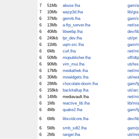
7
51Mb
abuse.lha
gam/a
7
10Mb
wazp3d.lha
lib/gra
6
37Mb
gemrb.lha
gam/s
6
13Mb
a-ftp_server.lha
net/se
6
40Mb
libwebp.lha
dev/li
6
249kb
lpr_dev.lha
uti/pri
6
11Mb
uqm-src.lha
gam/m
6
6Mb
curl.lha
net/mi
6
50Mb
rnopublisher.lha
off/dtp
6
90Mb
vim_mui.lha
uti/tex
6
17Mb
mediathek.lha
net/mi
6
30Mb
rnowidgets.lha
uti/wo
6
28Mb
chocolate-doom.lha
gam/f
6
158kb
backitallup.lha
uti/arc
6
14Mb
mediavault.lha
net/mi
6
1Mb
reactive_lib.lha
lib/mi
6
4Mb
quake2.lha
gam/f
6
6Mb
libxvidcore.lha
dev/li
6
5Mb
smb_sdl2.lha
gam/p
6
2Mb
ranger.lha
uti/mi