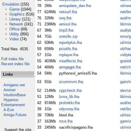
Emulation
(155)
78
2Mb
amiupdate_dan.lha
uti/wo
Game
(1044)
77
624Mb
netsurf.lha
net/br
Graphics
(516)
76
32Mb
seq.lha
aud/m
Library
(121)
Network
(241)
71
238Mb
amissl.lha
lib/mi
Office
(69)
67
3Mb
imp3.lha
aud/pl
Utility
(956)
64
7Gb
snes9x.zip
emu/
Video
(74)
62
50Mb
reportplus.lha
uti/mi
59
65Mb
pciutils.lha
uti/har
Total files: 4535
57
1Gb
mplayer.lha
vid/pl
Full index file
55
403Mb
rnoeffects.lha
gra/ed
Recent index file
54
46Mb
amigagpt.lha
net/ch
54
5Mb
pythonssl_amissl5.lha
lib/mi
Links
53
5Gb
scummvm.lha
gam/m
Amigans.net
Aminet
52
214Mb
cppcheck.lha
dev/ut
IntuitionBase
51
12Mb
lzma_lib.lha
lib/mi
Hyperion
42
974Mb
protrekkr.lha
aud/ed
Entertainment
39
1Gb
odyssey.lha
net/br
A-Eon
Amiga Future
39
70Mb
litexl.lha
uti/tex
37
163Mb
mce.lha
gam/ut
33
245Mb
sacrificiopagano.lha
uti/mi
Support the site