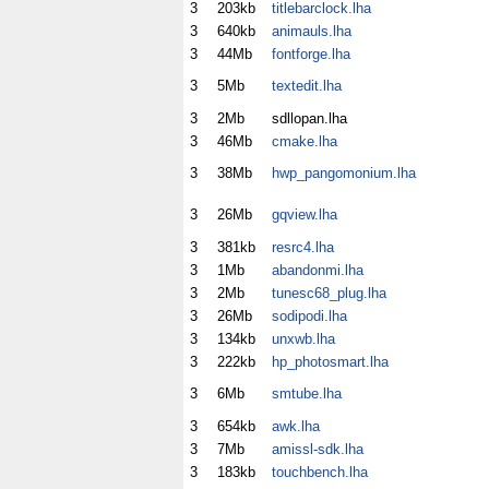
3
203kb
titlebarclock.lha
3
640kb
animauls.lha
3
44Mb
fontforge.lha
3
5Mb
textedit.lha
3
2Mb
sdllopan.lha
3
46Mb
cmake.lha
3
38Mb
hwp_pangomonium.lha
3
26Mb
gqview.lha
3
381kb
resrc4.lha
3
1Mb
abandonmi.lha
3
2Mb
tunesc68_plug.lha
3
26Mb
sodipodi.lha
3
134kb
unxwb.lha
3
222kb
hp_photosmart.lha
3
6Mb
smtube.lha
3
654kb
awk.lha
3
7Mb
amissl-sdk.lha
3
183kb
touchbench.lha