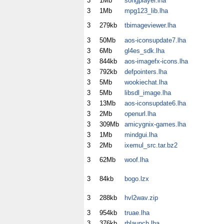
3
1Mb
songplayer.lha
3
1Mb
mpg123_lib.lha
3
279kb
tbimageviewer.lha
3
50Mb
aos-iconsupdate7.lha
3
6Mb
gl4es_sdk.lha
3
844kb
aos-imagefx-icons.lha
3
792kb
defpointers.lha
3
5Mb
wookiechat.lha
3
5Mb
libsdl_image.lha
3
13Mb
aos-iconsupdate6.lha
3
2Mb
openurl.lha
3
309Mb
amicygnix-games.lha
3
1Mb
mindgui.lha
3
2Mb
ixemul_src.tar.bz2
3
62Mb
woof.lha
3
84kb
bogo.lzx
3
288kb
hvl2wav.zip
3
954kb
truae.lha
3
376kb
rhlaunch.lha