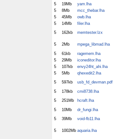
5
19Mb
yam.lha
5
8Mb
mcc_thebar.lha
5
45Mb
owb.lha
5
14Mb
filer.lha
5
162kb
memtester.lzx
5
2Mb
mpega_libmad.lha
5
61kb
ragemem.lha
5
29Mb
iconeditor.lha
5
107kb
envy24ht_ahi.lha
5
5Mb
qhexedit2.lha
5
597kb
usb_fd_devman.pdf
5
178kb
cmi8738.lha
5
251Mb
hcraft.lha
5
10Mb
dr_fungi.lha
5
39Mb
void-fb11.lha
5
1002Mb
aquaria.lha