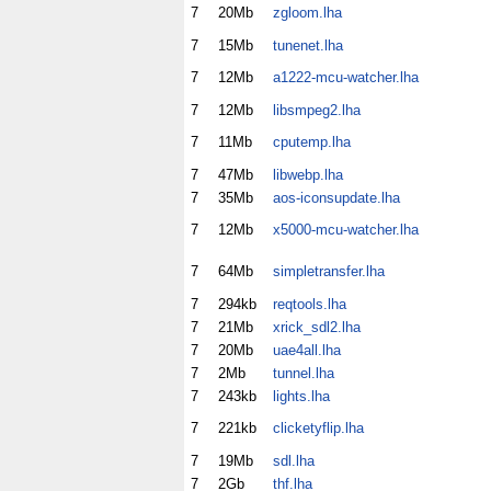
7
20Mb
zgloom.lha
7
15Mb
tunenet.lha
7
12Mb
a1222-mcu-watcher.lha
7
12Mb
libsmpeg2.lha
7
11Mb
cputemp.lha
7
47Mb
libwebp.lha
7
35Mb
aos-iconsupdate.lha
7
12Mb
x5000-mcu-watcher.lha
7
64Mb
simpletransfer.lha
7
294kb
reqtools.lha
7
21Mb
xrick_sdl2.lha
7
20Mb
uae4all.lha
7
2Mb
tunnel.lha
7
243kb
lights.lha
7
221kb
clicketyflip.lha
7
19Mb
sdl.lha
7
2Gb
thf.lha