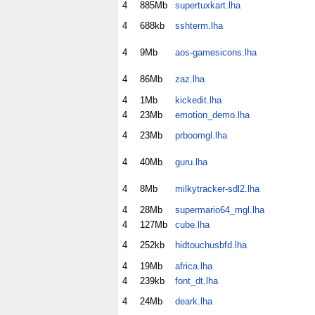
4
885Mb
supertuxkart.lha
4
688kb
sshterm.lha
4
9Mb
aos-gamesicons.lha
4
86Mb
zaz.lha
4
1Mb
kickedit.lha
4
23Mb
emotion_demo.lha
4
23Mb
prboomgl.lha
4
40Mb
guru.lha
4
8Mb
milkytracker-sdl2.lha
4
28Mb
supermario64_mgl.lha
4
127Mb
cube.lha
4
252kb
hidtouchusbfd.lha
4
19Mb
africa.lha
4
239kb
font_dt.lha
4
24Mb
deark.lha