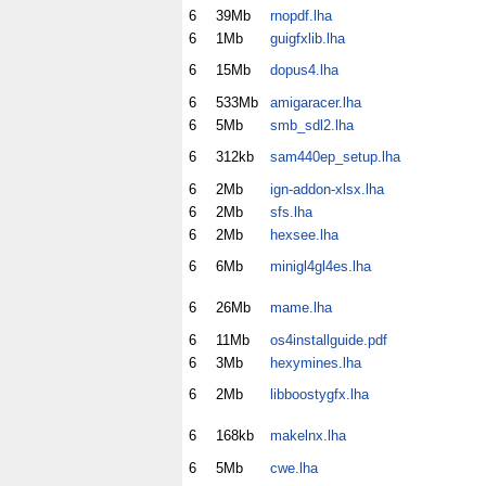
6
39Mb
rnopdf.lha
6
1Mb
guigfxlib.lha
6
15Mb
dopus4.lha
6
533Mb
amigaracer.lha
6
5Mb
smb_sdl2.lha
6
312kb
sam440ep_setup.lha
6
2Mb
ign-addon-xlsx.lha
6
2Mb
sfs.lha
6
2Mb
hexsee.lha
6
6Mb
minigl4gl4es.lha
6
26Mb
mame.lha
6
11Mb
os4installguide.pdf
6
3Mb
hexymines.lha
6
2Mb
libboostygfx.lha
6
168kb
makelnx.lha
6
5Mb
cwe.lha