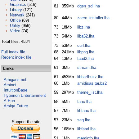
Graphics
(516)
81
359Mb
dgen_sdl.lha
Library
(121)
Network
(241)
80
44Mb
zaero_installer.lha
Office
(69)
Utility
(956)
73
18Mb
libz.lha
Video
(74)
73
54Mb
liba52.lha
Total files: 4534
73
53Mb
curl.lha
Full index file
68
241Mb
libpng.lha
Recent index file
64
13Mb
faad2.lha
61
3Mb
stream.lha
Links
61
453Mb
libharfbuzz.lha
Amigans.net
60
1Mb
amidisas.tar.bz2
Aminet
IntuitionBase
59
297Mb
theme_list.lha
Hyperion Entertainment
A-Eon
58
5Mb
faac.lha
Amiga Future
57
7Mb
libfaac.lha
57
23Mb
seq.lha
Support the site
56
168Mb
libfaad.lha
51
1Mb
meminfo.lha