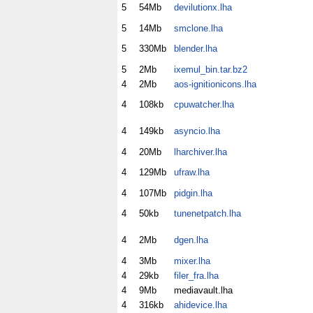
5
54Mb
devilutionx.lha
5
14Mb
smclone.lha
5
330Mb
blender.lha
5
2Mb
ixemul_bin.tar.bz2
4
2Mb
aos-ignitionicons.lha
4
108kb
cpuwatcher.lha
4
149kb
asyncio.lha
4
20Mb
lharchiver.lha
4
129Mb
ufraw.lha
4
107Mb
pidgin.lha
4
50kb
tunenetpatch.lha
4
2Mb
dgen.lha
4
3Mb
mixer.lha
4
29kb
filer_fra.lha
4
9Mb
mediavault.lha
4
316kb
ahidevice.lha