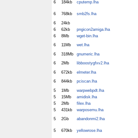
6
184kb
cputemp.lha
6
768kb
smb2fs.lha
6
24kb
6
62kb
pngicon2amiga.lha
6
8Mb
wget-bin.lha
6
11Mb
wet.lha
6
318Mb
gnumeric.lha
6
2Mb
libboostygfxv2.lha
6
672kb
elmeter.lha
6
844kb
pciscan.lha
5
1Mb
warpwebpdt.lha
5
15Mb
amidisk.lha
5
2Mb
filex.lha
5
431kb
warposemu.lha
5
2Gb
abandonmi2.lha
5
670kb
yellowrose.lha