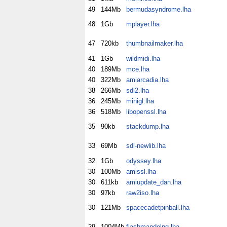
49
144Mb
bermudasyndrome.lha
48
1Gb
mplayer.lha
47
720kb
thumbnailmaker.lha
41
1Gb
wildmidi.lha
40
189Mb
mce.lha
40
322Mb
amiarcadia.lha
38
266Mb
sdl2.lha
36
245Mb
minigl.lha
36
518Mb
libopenssl.lha
35
90kb
stackdump.lha
33
69Mb
sdl-newlib.lha
32
1Gb
odyssey.lha
30
100Mb
amissl.lha
30
611kb
amiupdate_dan.lha
30
97kb
raw2iso.lha
30
121Mb
spacecadetpinball.lha
29
1004Mb
flashmandelng.lha