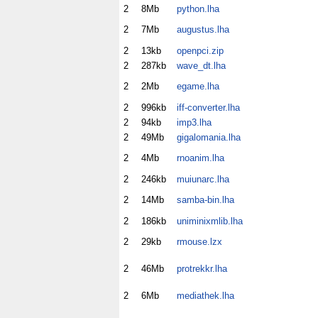
2
8Mb
python.lha
2
7Mb
augustus.lha
2
13kb
openpci.zip
2
287kb
wave_dt.lha
2
2Mb
egame.lha
2
996kb
iff-converter.lha
2
94kb
imp3.lha
2
49Mb
gigalomania.lha
2
4Mb
rnoanim.lha
2
246kb
muiunarc.lha
2
14Mb
samba-bin.lha
2
186kb
uniminixmlib.lha
2
29kb
rmouse.lzx
2
46Mb
protrekkr.lha
2
6Mb
mediathek.lha