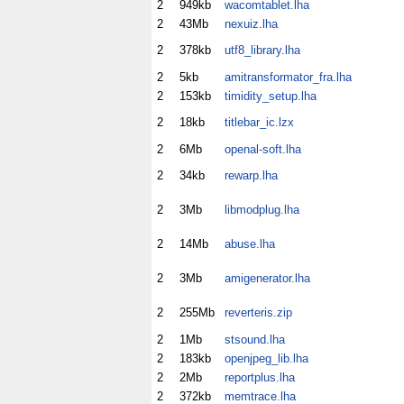
2
949kb
wacomtablet.lha
2
43Mb
nexuiz.lha
2
378kb
utf8_library.lha
2
5kb
amitransformator_fra.lha
2
153kb
timidity_setup.lha
2
18kb
titlebar_ic.lzx
2
6Mb
openal-soft.lha
2
34kb
rewarp.lha
2
3Mb
libmodplug.lha
2
14Mb
abuse.lha
2
3Mb
amigenerator.lha
2
255Mb
reverteris.zip
2
1Mb
stsound.lha
2
183kb
openjpeg_lib.lha
2
2Mb
reportplus.lha
2
372kb
memtrace.lha