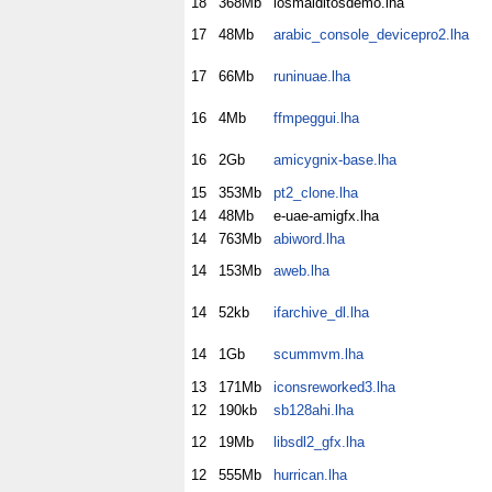
18
368Mb
losmalditosdemo.lha
17
48Mb
arabic_console_devicepro2.lha
17
66Mb
runinuae.lha
16
4Mb
ffmpeggui.lha
16
2Gb
amicygnix-base.lha
15
353Mb
pt2_clone.lha
14
48Mb
e-uae-amigfx.lha
14
763Mb
abiword.lha
14
153Mb
aweb.lha
14
52kb
ifarchive_dl.lha
14
1Gb
scummvm.lha
13
171Mb
iconsreworked3.lha
12
190kb
sb128ahi.lha
12
19Mb
libsdl2_gfx.lha
12
555Mb
hurrican.lha