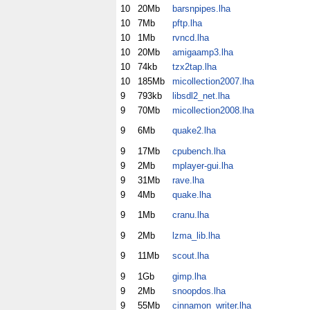
10
20Mb
barsnpipes.lha
10
7Mb
pftp.lha
10
1Mb
rvncd.lha
10
20Mb
amigaamp3.lha
10
74kb
tzx2tap.lha
10
185Mb
micollection2007.lha
9
793kb
libsdl2_net.lha
9
70Mb
micollection2008.lha
9
6Mb
quake2.lha
9
17Mb
cpubench.lha
9
2Mb
mplayer-gui.lha
9
31Mb
rave.lha
9
4Mb
quake.lha
9
1Mb
cranu.lha
9
2Mb
lzma_lib.lha
9
11Mb
scout.lha
9
1Gb
gimp.lha
9
2Mb
snoopdos.lha
9
55Mb
cinnamon_writer.lha