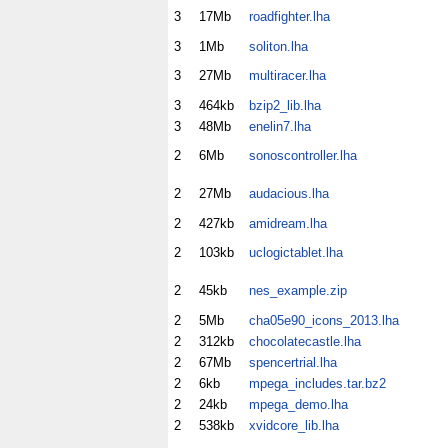
3
17Mb
roadfighter.lha
3
1Mb
soliton.lha
3
27Mb
multiracer.lha
3
464kb
bzip2_lib.lha
3
48Mb
enelin7.lha
2
6Mb
sonoscontroller.lha
2
27Mb
audacious.lha
2
427kb
amidream.lha
2
103kb
uclogictablet.lha
2
45kb
nes_example.zip
2
5Mb
cha05e90_icons_2013.lha
2
312kb
chocolatecastle.lha
2
67Mb
spencertrial.lha
2
6kb
mpega_includes.tar.bz2
2
24kb
mpega_demo.lha
2
538kb
xvidcore_lib.lha