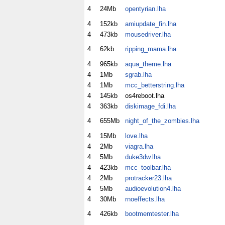
4
24Mb
opentyrian.lha
4
152kb
amiupdate_fin.lha
4
473kb
mousedriver.lha
4
62kb
ripping_mama.lha
4
965kb
aqua_theme.lha
4
1Mb
sgrab.lha
4
1Mb
mcc_betterstring.lha
4
145kb
os4reboot.lha
4
363kb
diskimage_fdi.lha
4
655Mb
night_of_the_zombies.lha
4
15Mb
love.lha
4
2Mb
viagra.lha
4
5Mb
duke3dw.lha
4
423kb
mcc_toolbar.lha
4
2Mb
protracker23.lha
4
5Mb
audioevolution4.lha
4
30Mb
rnoeffects.lha
4
426kb
bootmemtester.lha