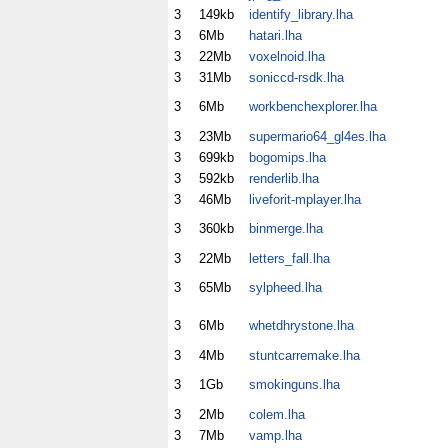
3
149kb
identify_library.lha
3
6Mb
hatari.lha
3
22Mb
voxelnoid.lha
3
31Mb
soniccd-rsdk.lha
3
6Mb
workbenchexplorer.lha
3
23Mb
supermario64_gl4es.lha
3
699kb
bogomips.lha
3
592kb
renderlib.lha
3
46Mb
liveforit-mplayer.lha
3
360kb
binmerge.lha
3
22Mb
letters_fall.lha
3
65Mb
sylpheed.lha
3
6Mb
whetdhrystone.lha
3
4Mb
stuntcarremake.lha
3
1Gb
smokinguns.lha
3
2Mb
colem.lha
3
7Mb
vamp.lha