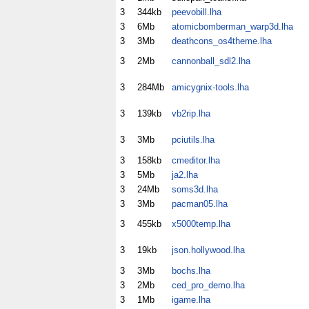
3
344kb
peevobill.lha
3
6Mb
atomicbomberman_warp3d.lha
3
3Mb
deathcons_os4theme.lha
3
2Mb
cannonball_sdl2.lha
3
284Mb
amicygnix-tools.lha
3
139kb
vb2rip.lha
3
3Mb
pciutils.lha
3
158kb
cmeditor.lha
3
5Mb
ja2.lha
3
24Mb
soms3d.lha
3
3Mb
pacman05.lha
3
455kb
x5000temp.lha
3
19kb
json.hollywood.lha
3
3Mb
bochs.lha
3
2Mb
ced_pro_demo.lha
3
1Mb
igame.lha