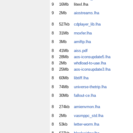
9
16Mb
litexl.lha
9
2Mb
aiostreams.lha
8
527kb
cdplayer_lib.lha
8
31Mb
rnoxfer.lha
8
3Mb
amiftp.lha
8
41Mb
aiss.pdf
8
28Mb
aos-iconsupdate5.lha
8
2Mb
whdload-to-uae.lha
8
25Mb
aos-iconsupdate3.lha
8
60Mb
libtiff.lha
8
74Mb
universe-thetrip.lha
8
30Mb
fallout-ce.lha
8
274kb
amienvmon.lha
8
2Mb
vasmppc_std.lha
8
53kb
letter-worm.lha