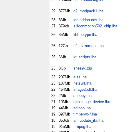
29
877Mb
q2_modpack1.lha
28
6Mb
ign-addon-ods.lha
27
379kb
siliconmotion502_chip.lha
26
85Mb
libfreetype.lha
26
12Gb
h2_extramaps.lha
26
6Mb
kt_scripts.lha
23
3Gb
snes9x.zip
23
207Mb
aiss.lha
23
187Mb
netsurf.lha
22
464Mb
image2pdf.lha
22
2Mb
snoopy.lha
21
10Mb
diskimage_device.lha
19
44Mb
sdlpop.lha
19
397Mb
timberwolf.lha
18
853kb
amiupdate_ita.lha
18
915Mb
ffmpeg.lha