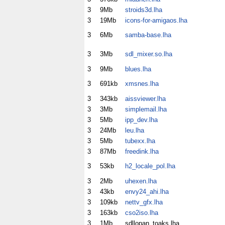
3
9Mb
stroids3d.lha
3
19Mb
icons-for-amigaos.lha
3
6Mb
samba-base.lha
3
3Mb
sdl_mixer.so.lha
3
9Mb
blues.lha
3
691kb
xmsnes.lha
3
343kb
aissviewer.lha
3
3Mb
simplemail.lha
3
5Mb
ipp_dev.lha
3
24Mb
leu.lha
3
5Mb
tubexx.lha
3
87Mb
freedink.lha
3
53kb
h2_locale_pol.lha
3
2Mb
uhexen.lha
3
43kb
envy24_ahi.lha
3
109kb
nettv_gfx.lha
3
163kb
cso2iso.lha
3
1Mb
sdllopan_toaks.lha