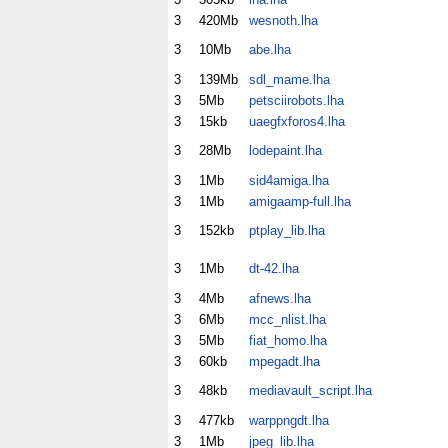
3
420Mb
wesnoth.lha
3
10Mb
abe.lha
3
139Mb
sdl_mame.lha
3
5Mb
petsciirobots.lha
3
15kb
uaegfxforos4.lha
3
28Mb
lodepaint.lha
3
1Mb
sid4amiga.lha
3
1Mb
amigaamp-full.lha
3
152kb
ptplay_lib.lha
3
1Mb
dt-42.lha
3
4Mb
afnews.lha
3
6Mb
mcc_nlist.lha
3
5Mb
fiat_homo.lha
3
60kb
mpegadt.lha
3
48kb
mediavault_script.lha
3
477kb
warppngdt.lha
3
1Mb
jpeg_lib.lha