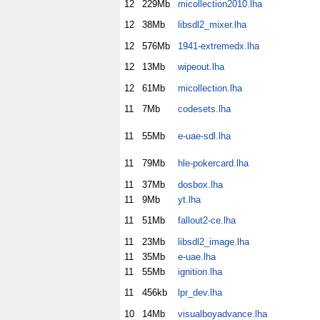
12
229Mb
micollection2010.lha
12
38Mb
libsdl2_mixer.lha
12
576Mb
1941-extremedx.lha
12
13Mb
wipeout.lha
12
61Mb
micollection.lha
11
7Mb
codesets.lha
11
55Mb
e-uae-sdl.lha
11
79Mb
hle-pokercard.lha
11
37Mb
dosbox.lha
11
9Mb
yt.lha
11
51Mb
fallout2-ce.lha
11
23Mb
libsdl2_image.lha
11
35Mb
e-uae.lha
11
55Mb
ignition.lha
11
456kb
lpr_dev.lha
10
14Mb
visualboyadvance.lha