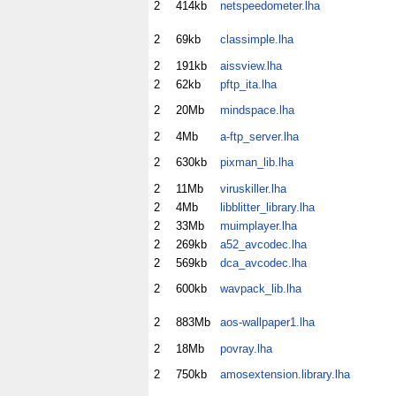
2
414kb
netspeedometer.lha
2
69kb
classimple.lha
2
191kb
aissview.lha
2
62kb
pftp_ita.lha
2
20Mb
mindspace.lha
2
4Mb
a-ftp_server.lha
2
630kb
pixman_lib.lha
2
11Mb
viruskiller.lha
2
4Mb
libblitter_library.lha
2
33Mb
muimplayer.lha
2
269kb
a52_avcodec.lha
2
569kb
dca_avcodec.lha
2
600kb
wavpack_lib.lha
2
883Mb
aos-wallpaper1.lha
2
18Mb
povray.lha
2
750kb
amosextension.library.lha