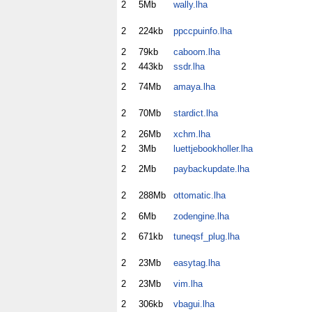
2
5Mb
wally.lha
2
224kb
ppccpuinfo.lha
2
79kb
caboom.lha
2
443kb
ssdr.lha
2
74Mb
amaya.lha
2
70Mb
stardict.lha
2
26Mb
xchm.lha
2
3Mb
luettjebookholler.lha
2
2Mb
paybackupdate.lha
2
288Mb
ottomatic.lha
2
6Mb
zodengine.lha
2
671kb
tuneqsf_plug.lha
2
23Mb
easytag.lha
2
23Mb
vim.lha
2
306kb
vbagui.lha