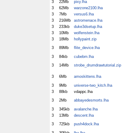
3
22Mb
pixy.lha
3
62Mb
warzone2100.lha
3
7Mb
versus6.lha
3
216Mb
astromenace.lha
3
233kb
duke3dsetup.lha
3
10Mb
wolfenstein.lha
3
18Mb
hollypaint.zip
3
89Mb
flite_device.lha
3
84kb
cubebm.lha
3
14Mb
strobe_drumdrawtutorial.zip
3
6Mb
amoskittens.lha
3
9Mb
universe-two_kitch.lha
3
88kb
vdappc.lha
3
2Mb
abbayedesmorts.lha
3
345kb
avalanche.lha
3
13Mb
descent.lha
3
725kb
push4dock.lha
3
305kb
lha.lha