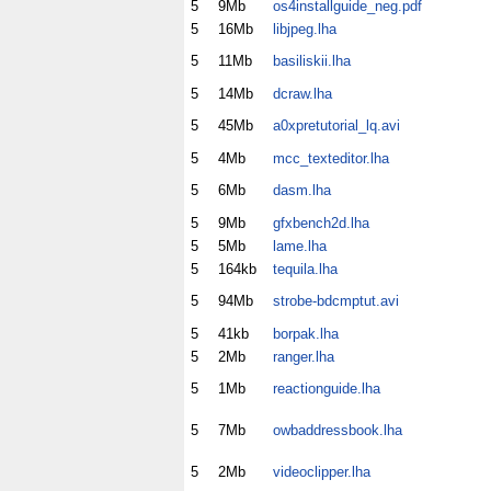
5
9Mb
os4installguide_neg.pdf
5
16Mb
libjpeg.lha
5
11Mb
basiliskii.lha
5
14Mb
dcraw.lha
5
45Mb
a0xpretutorial_lq.avi
5
4Mb
mcc_texteditor.lha
5
6Mb
dasm.lha
5
9Mb
gfxbench2d.lha
5
5Mb
lame.lha
5
164kb
tequila.lha
5
94Mb
strobe-bdcmptut.avi
5
41kb
borpak.lha
5
2Mb
ranger.lha
5
1Mb
reactionguide.lha
5
7Mb
owbaddressbook.lha
5
2Mb
videoclipper.lha