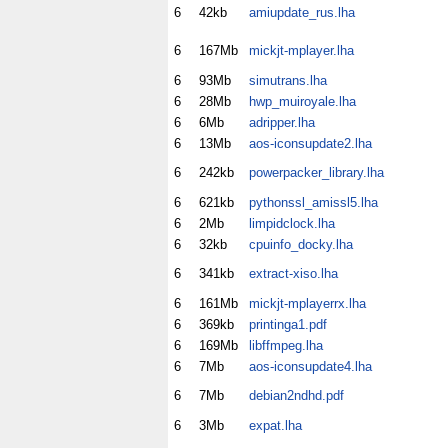
6
42kb
amiupdate_rus.lha
6
167Mb
mickjt-mplayer.lha
6
93Mb
simutrans.lha
6
28Mb
hwp_muiroyale.lha
6
6Mb
adripper.lha
6
13Mb
aos-iconsupdate2.lha
6
242kb
powerpacker_library.lha
6
621kb
pythonssl_amissl5.lha
6
2Mb
limpidclock.lha
6
32kb
cpuinfo_docky.lha
6
341kb
extract-xiso.lha
6
161Mb
mickjt-mplayerrx.lha
6
369kb
printinga1.pdf
6
169Mb
libffmpeg.lha
6
7Mb
aos-iconsupdate4.lha
6
7Mb
debian2ndhd.pdf
6
3Mb
expat.lha