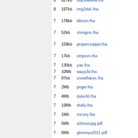
8
627kb
blackwidow.lha
8
197kb
img2dsk.lha
7
178kb
blitzen.lha
7
52kb
stringins.lha
7
159kb
propercropper.lha
7
17kb
stripsvn.lha
7
130kb
yae.lha
7
10Mb
wazp3d.lha
7
97kb
snowflakes.lha
7
2Mb
pnger.lha
7
4Mb
duke3d.lha
7
19Mb
drally.lha
7
1Mb
micery.lha
7
5Mb
a1linuxupg.pdf
7
6Mb
gtmooya2011.pdf