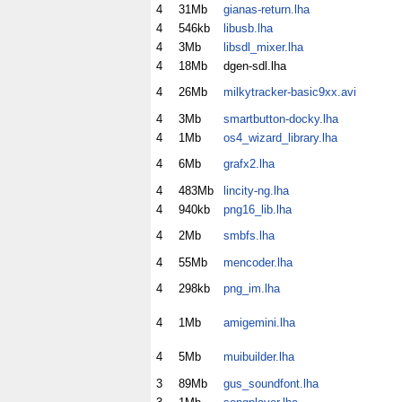
4
31Mb
gianas-return.lha
4
546kb
libusb.lha
4
3Mb
libsdl_mixer.lha
4
18Mb
dgen-sdl.lha
4
26Mb
milkytracker-basic9xx.avi
4
3Mb
smartbutton-docky.lha
4
1Mb
os4_wizard_library.lha
4
6Mb
grafx2.lha
4
483Mb
lincity-ng.lha
4
940kb
png16_lib.lha
4
2Mb
smbfs.lha
4
55Mb
mencoder.lha
4
298kb
png_im.lha
4
1Mb
amigemini.lha
4
5Mb
muibuilder.lha
3
89Mb
gus_soundfont.lha