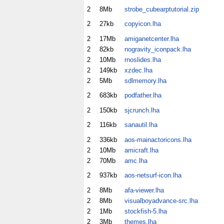
2
8Mb
strobe_cubearptutorial.zip
2
27kb
copyicon.lha
2
17Mb
amiganetcenter.lha
2
82kb
nogravity_iconpack.lha
2
10Mb
rnoslides.lha
2
149kb
xzdec.lha
2
5Mb
sdlmemory.lha
2
683kb
podfather.lha
2
150kb
sjcrunch.lha
2
116kb
sanautil.lha
2
336kb
aos-mainactoricons.lha
2
10Mb
amicraft.lha
2
70Mb
amc.lha
2
937kb
aos-netsurf-icon.lha
2
8Mb
afa-viewer.lha
2
8Mb
visualboyadvance-src.lha
2
1Mb
stockfish-5.lha
2
3Mb
themes.lha