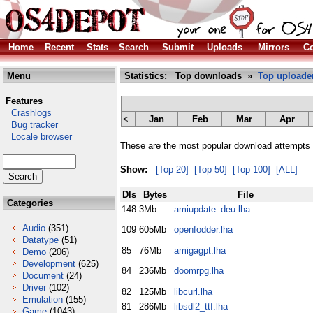
Home
Recent
Stats
Search
Submit
Uploads
Mirrors
Co
Menu
Statistics: Top downloads »
Top uploade
Features
Crashlogs
<
Jan
Feb
Mar
Apr
Bug tracker
Locale browser
These are the most popular download attempts r
Show:
[Top 20]
[Top 50]
[Top 100]
[ALL]
Dls
Bytes
File
Categories
148
3Mb
amiupdate_deu.lha
Audio
(351)
109
605Mb
openfodder.lha
Datatype
(51)
85
76Mb
amigagpt.lha
Demo
(206)
Development
(625)
84
236Mb
doomrpg.lha
Document
(24)
Driver
(102)
82
125Mb
libcurl.lha
Emulation
(155)
81
286Mb
libsdl2_ttf.lha
Game
(1043)