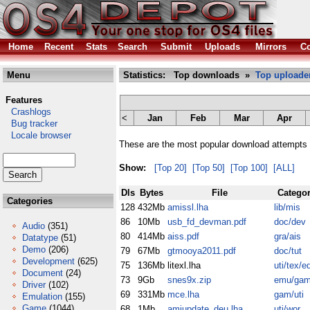
Home
Recent
Stats
Search
Submit
Uploads
Mirrors
Co
Menu
Statistics: Top downloads »
Top uploade
Features
Crashlogs
<
Jan
Feb
Mar
Apr
Bug tracker
Locale browser
These are the most popular download attempts 
Show:
[Top 20]
[Top 50]
[Top 100]
[ALL]
Dls
Bytes
File
Catego
Categories
128
432Mb
amissl.lha
lib/mis
86
10Mb
usb_fd_devman.pdf
doc/dev
Audio
(351)
80
414Mb
aiss.pdf
gra/ais
Datatype
(51)
Demo
(206)
79
67Mb
gtmooya2011.pdf
doc/tut
Development
(625)
75
136Mb
litexl.lha
uti/tex/ed
Document
(24)
73
9Gb
snes9x.zip
emu/ga
Driver
(102)
69
331Mb
mce.lha
gam/uti
Emulation
(155)
Game
(1044)
68
1Mb
amiupdate_deu.lha
uti/wor