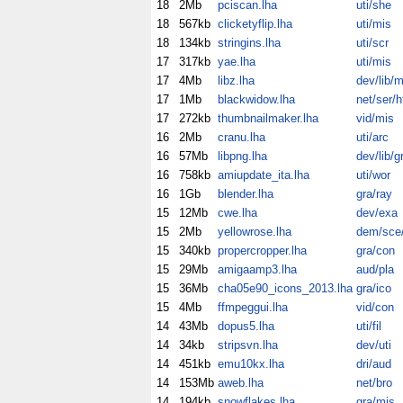
18
2Mb
pciscan.lha
uti/she
18
567kb
clicketyflip.lha
uti/mis
18
134kb
stringins.lha
uti/scr
17
317kb
yae.lha
uti/mis
17
4Mb
libz.lha
dev/lib/m
17
1Mb
blackwidow.lha
net/ser/h
17
272kb
thumbnailmaker.lha
vid/mis
16
2Mb
cranu.lha
uti/arc
16
57Mb
libpng.lha
dev/lib/g
16
758kb
amiupdate_ita.lha
uti/wor
16
1Gb
blender.lha
gra/ray
15
12Mb
cwe.lha
dev/exa
15
2Mb
yellowrose.lha
dem/sce/
15
340kb
propercropper.lha
gra/con
15
29Mb
amigaamp3.lha
aud/pla
15
36Mb
cha05e90_icons_2013.lha
gra/ico
15
4Mb
ffmpeggui.lha
vid/con
14
43Mb
dopus5.lha
uti/fil
14
34kb
stripsvn.lha
dev/uti
14
451kb
emu10kx.lha
dri/aud
14
153Mb
aweb.lha
net/bro
14
194kb
snowflakes.lha
gra/mis