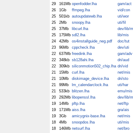
29
161Mb
openfodder.lha
gam/act
26
1Gb
ffmpeg.lha
vid/con
25
501kb
autoupdatewb.lha
uti/wor
25
2Mb
snoopy.lha
uti/fil
25
37Mb
libcurl.lha
dev/lib/m
25
175Mb
sdl2.lha
lib/mis
24
42Mb
os4installguide_neg.pdf
doc/tut
23
96Mb
cppcheck.lha
dev/uti
22
637Mb
freedink.lha
gam/adv
22
348kb
sb128ahi.lha
dri/aud
22
309kb
siliconmotion502_chip.lha
dri/vid
21
15Mb
curl.lha
net/mis
21
10Mb
diskimage_device.lha
dri/sto
21
99Mb
lm_calendarclock.lha
uti/har
21
533kb
blitzen.lha
emu/mis
20
292Mb
libopenssl.lha
dev/lib/m
19
14Mb
pftp.lha
net/ftp
19
171Mb
aiss.lha
gra/ais
19
3Gb
amicygnix-base.lha
net/mis
18
4Mb
snoopdos.lha
uti/mis
18
146Mb
netsurf.lha
net/bro