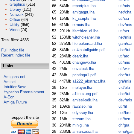
Graphics
(516)
66
54Mb
reportplus.lha
uti/mis
Library
(121)
65
20Mb
amigagpt.lha
net/cha
Network
(241)
64
16Mb
kt_scripts.lha
uti/scr
Office
(69)
Utility
(956)
56
61Mb
rxmuis.lha
dev/mis
Video
(74)
53
201kb
ifarchive_dl.lha
uti/scr
52
153Mb
witchcleaner.lha
net/mis
Total files: 4535
52
375Mb
hle-pokercard.lha
gam/car
48
84Mb
os4installguide.pdf
doc/tut
Full index file
Recent index file
45
284Mb
deark.lha
uti/arc
45
401Mb
changewp.lha
uti/mis
Links
43
2Mb
envclock.lha
uti/wor
42
3Mb
printinga1.pdf
doc/tut
Amigans.net
41
447Mb
a1222_abstract.lha
gra/mis
Aminet
IntuitionBase
39
1Gb
mplayer.lha
vid/pla
Hyperion Entertainment
36
25Mb
a1linuxupg.pdf
doc/tut
A-Eon
35
82Mb
amissl-sdk.lha
dev/mis
Amiga Future
34
109kb
raw2iso.lha
uti/fil
34
1Gb
odyssey.lha
net/bro
Support the site
30
1Mb
stream.lha
uti/ben
30
204Mb
minigl.lha
dri/gra
29
238Mb
amiarcadia.lha
emu/ga