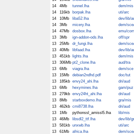
14
4Mb
tunnel.lha
dem/mis
14
116kb
borpak.lha
uti/arc
14
10Mb
liba52.lha
dev/lib/a
14
3Mb
micery.lha
dem/sce/
14
47Mb
dosbox.lha
emu/co
13
3Mb
ign-addon-ods.lha
off/spr
13
25Mb
dr_fungi.lha
dem/sce/
13
40Mb
libfaad.lha
dev/lib/a
13
451kb
lights.lha
dem/mis
13
306Mb
pt2_clone.lha
aud/tra
13
6Mb
viagra.lha
dem/sce
13
15Mb
debian2ndhd.pdf
doc/tut
13
185kb
envy24_ahi.lha
dri/aud
13
6Mb
hexymines.lha
gam/puz
13
279kb
envy24ht_ahi.lha
dri/aud
13
8Mb
starboxdemo.lha
gra/mis
13
462kb
cmi8738.lha
dri/aud
13
1Mb
pythonssl_amissl5.lha
lib/mis
13
46Mb
libsdl2_ttf.lha
dev/lib/g
13
581kb
unxwb.lha
uti/arc
13
61Mb
africa.lha
dem/sce/