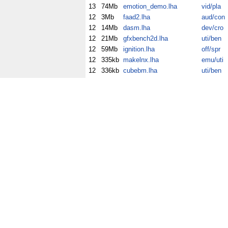
13
74Mb
emotion_demo.lha
vid/pla
12
3Mb
faad2.lha
aud/con
12
14Mb
dasm.lha
dev/cro
12
21Mb
gfxbench2d.lha
uti/ben
12
59Mb
ignition.lha
off/spr
12
335kb
makelnx.lha
emu/uti
12
336kb
cubebm.lha
uti/ben