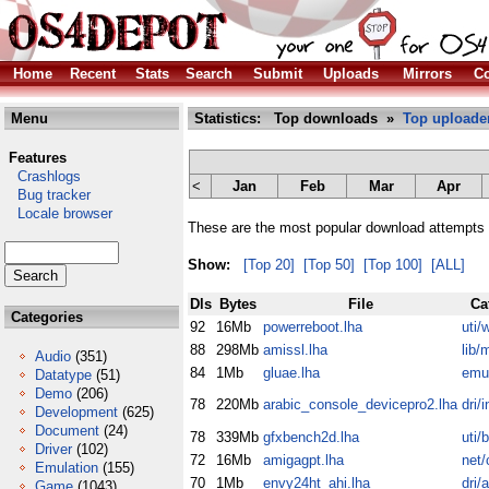
Home
Recent
Stats
Search
Submit
Uploads
Mirrors
Co
Menu
Statistics: Top downloads »
Top uploade
Features
Crashlogs
<
Jan
Feb
Mar
Apr
Bug tracker
Locale browser
These are the most popular download attempts 
Show:
[Top 20]
[Top 50]
[Top 100]
[ALL]
Dls
Bytes
File
Ca
Categories
92
16Mb
powerreboot.lha
uti/
88
298Mb
amissl.lha
lib/
Audio
(351)
84
1Mb
gluae.lha
emu/
Datatype
(51)
Demo
(206)
78
220Mb
arabic_console_devicepro2.lha
dri/i
Development
(625)
Document
(24)
78
339Mb
gfxbench2d.lha
uti/
Driver
(102)
72
16Mb
amigagpt.lha
net/
Emulation
(155)
70
1Mb
envy24ht_ahi.lha
dri/
Game
(1043)