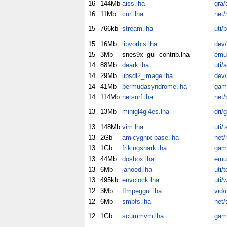
16
144Mb
aiss.lha
gra/
16
11Mb
curl.lha
net/
15
766kb
stream.lha
uti/
15
16Mb
libvorbis.lha
dev/
15
3Mb
snes9x_gui_contrib.lha
emu
14
88Mb
deark.lha
uti/
14
29Mb
libsdl2_image.lha
dev/
14
41Mb
bermudasyndrome.lha
gam
14
114Mb
netsurf.lha
net/
13
13Mb
minigl4gl4es.lha
dri/
13
148Mb
vim.lha
uti/
13
2Gb
amicygnix-base.lha
net/
13
1Gb
frikingshark.lha
gam
13
44Mb
dosbox.lha
emu
13
6Mb
janoed.lha
uti/
13
495kb
envclock.lha
uti/
12
3Mb
ffmpeggui.lha
vid/
12
6Mb
smbfs.lha
net
12
1Gb
scummvm.lha
gam