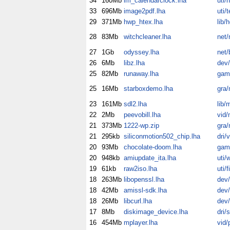
34
160Mb
lm_calendarclock.lha
uti/
33
696Mb
image2pdf.lha
uti/
29
371Mb
hwp_htex.lha
lib/h
28
83Mb
witchcleaner.lha
net/
27
1Gb
odyssey.lha
net/
26
6Mb
libz.lha
dev/
25
82Mb
runaway.lha
gam
25
16Mb
starboxdemo.lha
gra/
23
161Mb
sdl2.lha
lib/
22
2Mb
peevobill.lha
vid/
21
373Mb
1222-wp.zip
gra/
21
295kb
siliconmotion502_chip.lha
dri/v
20
93Mb
chocolate-doom.lha
gam
20
948kb
amiupdate_ita.lha
uti/
19
61kb
raw2iso.lha
uti/fi
18
263Mb
libopenssl.lha
dev/
18
42Mb
amissl-sdk.lha
dev
18
26Mb
libcurl.lha
dev/
17
8Mb
diskimage_device.lha
dri/
16
454Mb
mplayer.lha
vid/