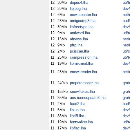
12
30Mb
dopus4.lha
uti/fi
12
39Mb
libjpeg.lha
dev/
12
6Mb
newscoaster.lha
net
12
23Mb
amigaamp3.lha
aud/
12
39Mb
libfreetype.lha
dev/
12
9Mb
antiword.lha
uti/
12
15Mb
afnews.lha
net
12
9Mb
pftp.lha
net/
12
2Mb
pciscan.lha
uti/
11
25Mb
compression.lha
uti/
11
19Mb
libmikmod.lha
dev/
11
23Mb
enewsreader.lha
net
11
249kb
propercropper.lha
gra/
11
153kb
snowflakes.lha
gra/
11
35Mb
aos-iconsupdate3.lha
gra/
11
2Mb
faad2.lha
aud
11
5Mb
liblua.lha
dev/
11
83Mb
libtiff.lha
dev/
11
19Mb
fontwalker.lha
uti/
11
17Mb
libflac.lha
dev/