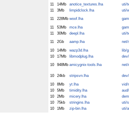
11
14Mb
anotice_textures.lha
uti/
11
3Mb
limpidclock.lha
uti/
11
228Mb
woof.lha
gam
11
53Mb
mce.lha
gam/
11
30Mb
deepl.lha
uti/
11
2Gb
aamp.lha
net/
10
14Mb
wazp3d.lha
lib/g
10
17Mb
libmodplug.lha
dev/
10
948Mb
amicygnix-tools.lha
net/
10
24kb
stripsvn.lha
dev/
10
8Mb
yt.lha
vid/
10
5Mb
timidity.lha
aud/
10
2Mb
micery.lha
dem/
10
75kb
stringins.lha
uti/
10
1Mb
zip-bin.lha
uti/