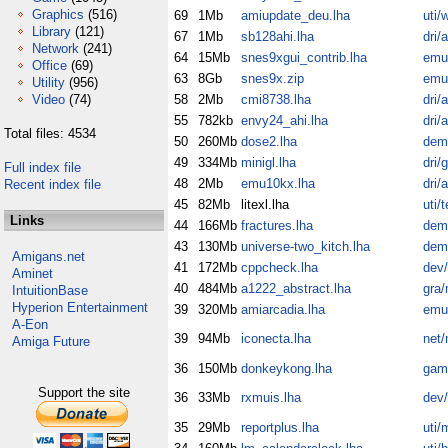
Graphics
(516)
69
1Mb
amiupdate_deu.lha
uti/
Library
(121)
67
1Mb
sb128ahi.lha
dri/
Network
(241)
64
15Mb
snes9xgui_contrib.lha
emu
Office
(69)
63
8Gb
snes9x.zip
emu
Utility
(956)
Video
(74)
58
2Mb
cmi8738.lha
dri/
55
782kb
envy24_ahi.lha
dri/
Total files: 4534
50
260Mb
dose2.lha
dem
49
334Mb
minigl.lha
dri/
Full index file
48
2Mb
emu10kx.lha
dri/
Recent index file
45
82Mb
litexl.lha
uti/
Links
44
166Mb
fractures.lha
dem
43
130Mb
universe-two_kitch.lha
dem
Amigans.net
41
172Mb
cppcheck.lha
dev/
Aminet
40
484Mb
a1222_abstract.lha
gra/
IntuitionBase
Hyperion Entertainment
39
320Mb
amiarcadia.lha
emu
A-Eon
39
94Mb
iconecta.lha
net/
Amiga Future
36
150Mb
donkeykong.lha
gam
Support the site
36
33Mb
rxmuis.lha
dev
35
29Mb
reportplus.lha
uti/