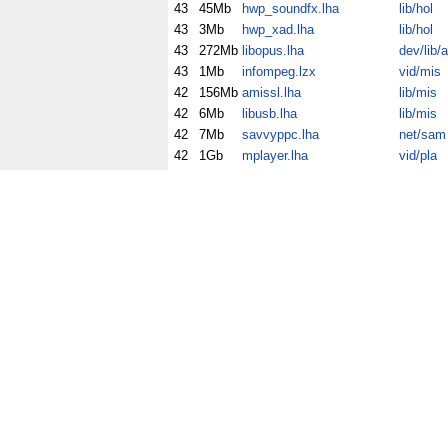
43
45Mb
hwp_soundfx.lha
lib/hol
43
3Mb
hwp_xad.lha
lib/hol
43
272Mb
libopus.lha
dev/lib/
43
1Mb
infompeg.lzx
vid/mis
42
156Mb
amissl.lha
lib/mis
42
6Mb
libusb.lha
lib/mis
42
7Mb
savvyppc.lha
net/sam
42
1Gb
mplayer.lha
vid/pla