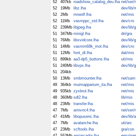
52
407kb
roadshow_catalog_deu.lha
net/ser/
52
19Mb
libz.lha
dev/lib/
52
2Mb
mrwolf.lha
net/mis
52
11Mb
vasmppc_std.lha
dev/cro
52
239Mb
libjpeg.lha
dev/lib/
51
347Mb
minigl.lha
dri/gra
51
76Mb
libxvidcore.lha
dev/lib/
51
14Mb
vasmm68k_mot.lha
dev/cro
51
12Mb
font_dt.lha
dat/mis
51
899kb
aa3-dp5_buttons.lha
uti/mis
51
240Mb
libvpx.lha
dev/lib/
51
204kb
50
13Mb
smbmounter.lha
net/sam
49
364kb
muimapparium_ita.lha
net/mis
49
935kb
zyxbrut.lha
net/mis
48
360Mb
sdl2.lha
lib/mis
48
23Mb
transfer.lha
net/mis
47
7Mb
amivnc4.lha
net/ser/
47
41Mb
libopusenc.lha
dev/lib/
47
7Mb
avalanche.lha
uti/arc
47
23Mb
xcftools.lha
gra/con
47
553Mb
amiarcadia.lha
emu/ga