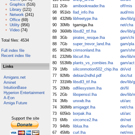
Graphics
(516)
111
2Gb
amibookreader.lha
off/mis
Library
(121)
98
951kb
llad_info.lha
aud/mis
Network
(241)
98
432Mb
libfreetype.lha
dev/lib/
Office
(69)
Utility
(956)
90
30Mb
tgamiga.lha
net/cha
Video
(74)
89
366Mb
libsdl2_ttf.lha
dev/lib/
88
3Gb
pirates_resque.lha
gam/chi
Total files: 4534
88
7Gb
super_trevor_land.lha
gam/pla
85
902Mb
crimsonland.lha
gam/sh
Full index file
Recent index file
81
232Mb
libcurl.lha
dev/lib/
80
553Mb
plants_vs_zombies.lha
gam/act
Links
79
1Mb
siliconmotion502_chip.lha
dri/vid
77
92Mb
debian2ndhd.pdf
doc/tut
Amigans.net
77
331Mb
libsdl3_ttf.lha
dev/lib/
Aminet
IntuitionBase
75
20Mb
odfilesystem.lha
dri/fil
Hyperion Entertainment
75
2Gb
libopenssl.lha
dev/lib/
A-Eon
74
3Mb
unxwb.lha
uti/arc
Amiga Future
74
368Mb
amigagpt.lha
net/cha
73
605kb
borpak.lha
uti/arc
Support the site
73
6Mb
xircomce2.lha
dri/net
70
94Mb
liblua.lha
dev/lan
67
45Mb
curl.lha
net/mis