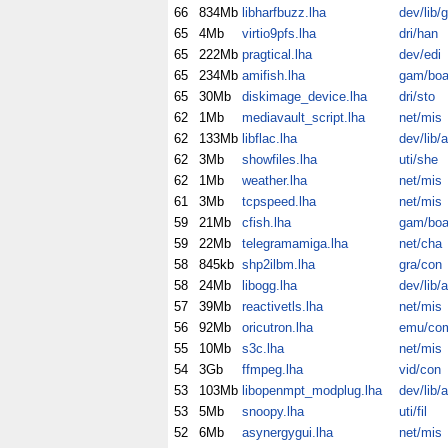
66
834Mb
libharfbuzz.lha
dev/lib/
65
4Mb
virtio9pfs.lha
dri/han
65
222Mb
pragtical.lha
dev/edi
65
234Mb
amifish.lha
gam/bo
65
30Mb
diskimage_device.lha
dri/sto
62
1Mb
mediavault_script.lha
net/mis
62
133Mb
libflac.lha
dev/lib/
62
3Mb
showfiles.lha
uti/she
62
1Mb
weather.lha
net/mis
61
3Mb
tcpspeed.lha
net/mis
59
21Mb
cfish.lha
gam/bo
59
22Mb
telegramamiga.lha
net/cha
58
845kb
shp2ilbm.lha
gra/con
58
24Mb
libogg.lha
dev/lib/
57
39Mb
reactivetls.lha
net/mis
56
92Mb
oricutron.lha
emu/co
55
10Mb
s3c.lha
net/mis
54
3Gb
ffmpeg.lha
vid/con
53
103Mb
libopenmpt_modplug.lha
dev/lib/
53
5Mb
snoopy.lha
uti/fil
52
6Mb
asynergygui.lha
net/mis