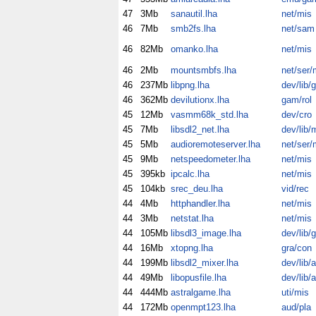
47
3Mb
sanautil.lha
net/mis
46
7Mb
smb2fs.lha
net/sam
46
82Mb
omanko.lha
net/mis
46
2Mb
mountsmbfs.lha
net/ser/
46
237Mb
libpng.lha
dev/lib/
46
362Mb
devilutionx.lha
gam/rol
45
12Mb
vasmm68k_std.lha
dev/cro
45
7Mb
libsdl2_net.lha
dev/lib/
45
5Mb
audioremoteserver.lha
net/ser/
45
9Mb
netspeedometer.lha
net/mis
45
395kb
ipcalc.lha
net/mis
45
104kb
srec_deu.lha
vid/rec
44
4Mb
httphandler.lha
net/mis
44
3Mb
netstat.lha
net/mis
44
105Mb
libsdl3_image.lha
dev/lib/
44
16Mb
xtopng.lha
gra/con
44
199Mb
libsdl2_mixer.lha
dev/lib/
44
49Mb
libopusfile.lha
dev/lib/
44
444Mb
astralgame.lha
uti/mis
44
172Mb
openmpt123.lha
aud/pla