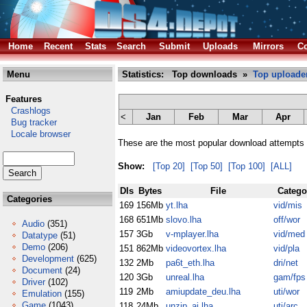
Home
Recent
Stats
Search
Submit
Uploads
Mirrors
Co
Menu
Statistics: Top downloads »
Top uploade
Features
Crashlogs
<
Jan
Feb
Mar
Apr
Bug tracker
Locale browser
These are the most popular download attempts 
Show:
[Top 20]
[Top 50]
[Top 100]
[ALL]
Dls
Bytes
File
Catego
Categories
169
156Mb
yt.lha
vid/mis
168
651Mb
slovo.lha
off/wor
Audio
(351)
157
3Gb
v-mplayer.lha
vid/med
Datatype
(51)
Demo
(206)
151
862Mb
videovortex.lha
vid/pla
Development
(625)
132
2Mb
pa6t_eth.lha
dri/net
Document
(24)
120
3Gb
unreal.lha
gam/fps
Driver
(102)
119
2Mb
amiupdate_deu.lha
uti/wor
Emulation
(155)
Game
(1043)
118
24Mb
unzip_ai.lha
uti/arc