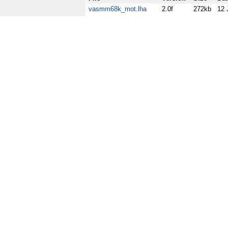
vasmm68k_mot.lha
2.0f
272kb
12 