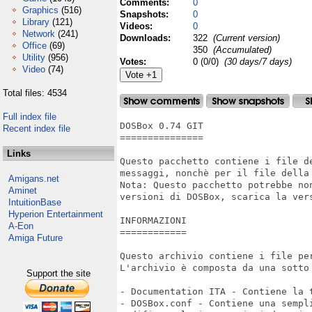
Comments:
0
Graphics
(516)
Snapshots:
0
Library
(121)
Videos:
0
Network
(241)
Downloads:
322
(Current version)
Office
(69)
350
(Accumulated)
Utility
(956)
Votes:
0 (0/0)
(30 days/7 days)
Video
(74)
Total files: 4534
Full index file
DOSBox 0.74 GIT

Recent index file
===============

Links
Questo pacchetto contiene i file d
messaggi, nonchè per il file della 
Amigans.net
Nota: Questo pacchetto potrebbe no
Aminet
versioni di DOSBox, scarica la vers
IntuitionBase
Hyperion Entertainment
INFORMAZIONI

A-Eon
============

Amiga Future
Questo archivio contiene i file pe
L'archivio è composta da una sotto 
Support the site
- Documentation ITA - Contiene la t
- DOSBox.conf - Contiene una sempl