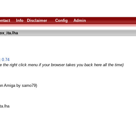
ntact
Info
Disclaimer
Config
Admin
x_ita.lha
x 0.74
 the right click menu if your browser takes you back here all the time)
 on Amiga by samo79)
ta.lha