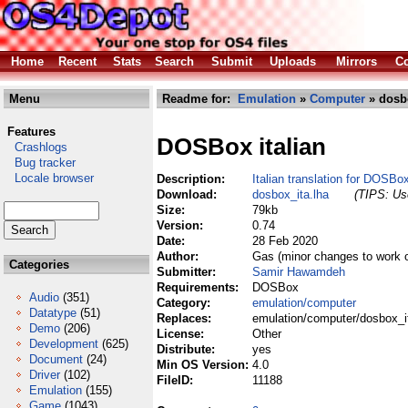
Home
Recent
Stats
Search
Submit
Uploads
Mirrors
Co
Menu
Readme for:
Emulation
»
Computer
» dosbo
Features
DOSBox italian
Crashlogs
Bug tracker
Locale browser
Description:
Italian translation for DOSBo
Download:
dosbox_ita.lha
(TIPS: Use
Size:
79kb
Version:
0.74
Date:
28 Feb 2020
Author:
Gas (minor changes to work
Categories
Submitter:
Samir Hawamdeh
Requirements:
DOSBox
Audio
(351)
Category:
emulation/computer
Datatype
(51)
Replaces:
emulation/computer/dosbox_i
Demo
(206)
License:
Other
Development
(625)
Distribute:
yes
Document
(24)
Min OS Version:
4.0
Driver
(102)
FileID:
11188
Emulation
(155)
Game
(1043)