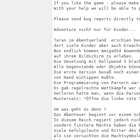
If you like the game - please make 
With your help we will be able to 
Please send bug reports directly to
Adventure nicht nur für Kinder...

Taran im Abentuerland  erschien be
dort viele Kinder aber auch Erwachs
Nun endlich kommen AmigaOS4 Anwend
auf ihrem Bildschirm zu erleben.

Die Umsetzung mit Hollywood 5 brac
Alle Gegenstände oder Objekte könn
Die erste Version besaß noch einen
von Hand eintippen mußte.

Die Programmierung von Parsern war 
Es gab regelrechte Wettkämpfe wer d
Verloren hatte man, wenn die Parse
Mustersatz: "Öffne die linke rote 
Um was geht es denn ?

Das Abenteuer beginnt vor einem Sch
In diesem Reich regiert jedoch nich
sondern finstere Mächte haben die M
Viele Gefolgsleute und Ritter des 
als sie versuchten die Machtsymbol