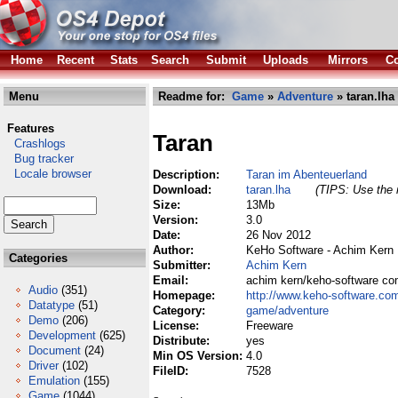
Home
Recent
Stats
Search
Submit
Uploads
Mirrors
Co
Menu
Readme for:
Game
»
Adventure
» taran.lha
Features
Taran
Crashlogs
Bug tracker
Locale browser
Description:
Taran im Abenteuerland
Download:
taran.lha
(TIPS: Use the r
Size:
13Mb
Version:
3.0
Date:
26 Nov 2012
Author:
KeHo Software - Achim Kern
Categories
Submitter:
Achim Kern
Email:
achim kern/keho-software c
Audio
(351)
Homepage:
http://www.keho-software.co
Datatype
(51)
Category:
game/adventure
Demo
(206)
License:
Freeware
Development
(625)
Distribute:
yes
Document
(24)
Min OS Version:
4.0
Driver
(102)
FileID:
7528
Emulation
(155)
Game
(1044)