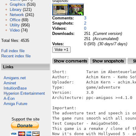
Snapshots:
Graphics
(516)
Library
(121)
Network
(241)
Comments:
3
Office
(69)
Snapshots:
2
Utility
(956)
Videos:
0
Video
(74)
Downloads:
251
(Current version)
251
(Accumulated)
Total files: 4535
Votes:
0 (0/0)
(30 days/7 days)
Full index file
Recent index file
Links
Short:        Taran im Abenteuerlan
Author:       Achim Kern - KeHo Sof
Amigans.net
Uploader:     Achim Kern - achim.ke
Aminet
Type:         game/adventure

IntuitionBase
Version:      3.0

Hyperion Entertainment
Architecture: ppc-amigaos >=4.1.0

A-Eon
Amiga Future
Important:

The adventure text and speech is on
The game runs smooth with all sound
Support the site
Test Computer - AmigaOne500.

This game is a remake / clone of th
Now it's done with Hollywood 5 - a