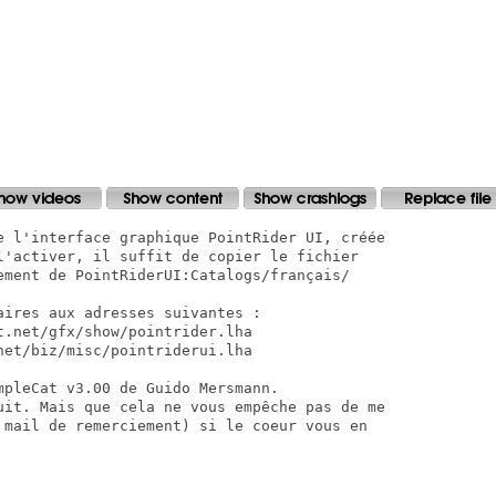
e l'interface graphique PointRider UI, créée

l'activer, il suffit de copier le fichier

ement de PointRiderUI:Catalogs/français/

ires aux adresses suivantes :

.net/gfx/show/pointrider.lha

et/biz/misc/pointriderui.lha

pleCat v3.00 de Guido Mersmann.

uit. Mais que cela ne vous empêche pas de me

 mail de remerciement) si le coeur vous en
