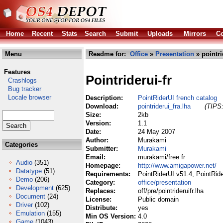
Home
Recent
Stats
Search
Submit
Uploads
Mirrors
Co
Menu
Readme for:
Office
»
Presentation
» pointri
Features
Pointriderui-fr
Crashlogs
Bug tracker
Locale browser
Description:
PointRiderUI french catalog
Download:
pointriderui_fra.lha
(TIPS:
Size:
2kb
Version:
1.1
Date:
24 May 2007
Author:
Murakami
Categories
Submitter:
Murakami
Email:
murakami/free fr
Audio
(351)
Homepage:
http://www.amigapower.net/
Datatype
(51)
Requirements:
PointRiderUI v51.4, PointRid
Demo
(206)
Category:
office/presentation
Development
(625)
Replaces:
off/pre/pointrideruifr.lha
Document
(24)
License:
Public domain
Driver
(102)
Distribute:
yes
Emulation
(155)
Min OS Version:
4.0
Game
(1043)