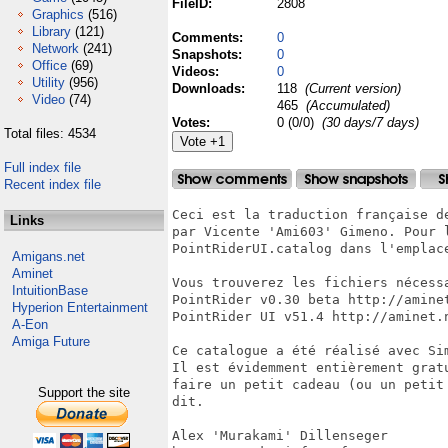
FileID:
2808
Graphics
(516)
Library
(121)
Comments:
0
Network
(241)
Snapshots:
0
Office
(69)
Videos:
0
Utility
(956)
Downloads:
118
(Current version)
Video
(74)
465
(Accumulated)
Votes:
0 (0/0)
(30 days/7 days)
Total files: 4534
Full index file
Recent index file
Ceci est la traduction française d
Links
par Vicente 'Ami603' Gimeno. Pour 
PointRiderUI.catalog dans l'emplac
Amigans.net
Aminet
Vous trouverez les fichiers nécessa
IntuitionBase
PointRider v0.30 beta http://aminet
Hyperion Entertainment
PointRider UI v51.4 http://aminet.n
A-Eon
Amiga Future
Ce catalogue a été réalisé avec Sim
Il est évidemment entièrement grat
faire un petit cadeau (ou un petit
Support the site
dit.

Alex 'Murakami' Dillenseger
