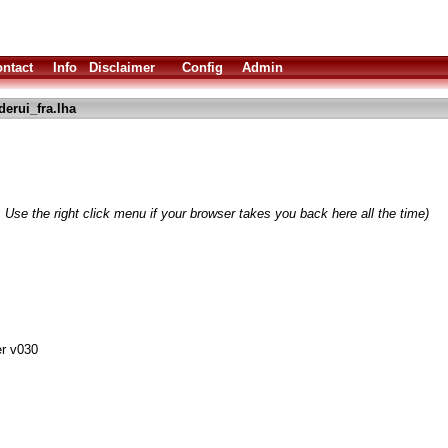
ntact
Info
Disclaimer
Config
Admin
derui_fra.lha
 Use the right click menu if your browser takes you back here all the time)
er v030